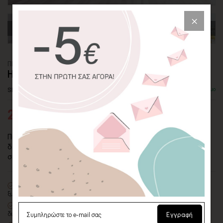
ΠΙΝΑΚΑΣ ΚΑΜΒΑΣ
HELLO DINO
SKU: CVPS-133-P
Διαθέσιμο
27,95€
43,00€
Πίνακας καμβάς "Hello Dino". Ένα πορτοκαλί μικρό
δεινοσαυράκι θα γίνει η καλύτερη παρέα του μικρού σας,
σκορπίζοντας χαμόγελα!
100% πιστοποιημένος βαμβακερός καμβάς
σε τελάρο φυσικής
ξυλείας
Οικολογική εκτύπωση
με μελάνια νερού latex, χωρίς χημικούς
διαλύτες και οσμές
Εγγραφή