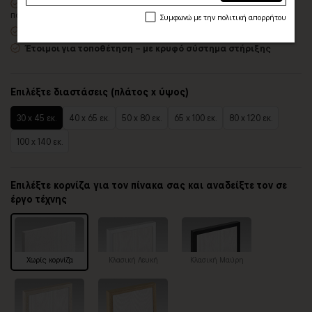
Δυνατότητα προσθήκης
ξύλινης διακοσμητικής κορνίζας
με
πολλές επιλογές
Συμφωνώ με την πολιτική απορρήτου
Χειροποίητη κατασκευή
, ένας – ένας πίνακας κατά παραγγελία
Έτοιμοι για τοποθέτηση – με κρυφό σύστημα στήριξης
Επιλέξτε διαστάσεις (πλάτος x ύψος)
30 x 45 εκ.
40 x 65 εκ.
50 x 80 εκ.
65 x 100 εκ.
80 x 120 εκ.
100 x 140 εκ.
Επιλέξτε κορνίζα για τον πίνακα σας και αναδείξτε τον σε
έργο τέχνης
Χωρίς κορνίζα
Κλασική Λευκή
Κλασική Μαύρη