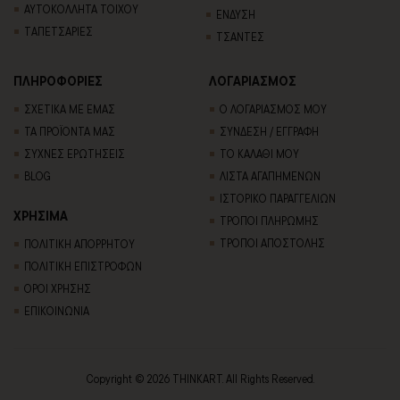
ΑΥΤΟΚΟΛΛΗΤΑ ΤΟΙΧΟΥ
ΕΝΔΥΣΗ
TΑΠΕΤΣΑΡΙΕΣ
ΤΣΑΝΤΕΣ
ΠΛΗΡΟΦΟΡΙΕΣ
ΛΟΓΑΡΙΑΣΜΟΣ
ΣΧΕΤΙΚΑ ΜΕ ΕΜΑΣ
Ο ΛΟΓΑΡΙΑΣΜΟΣ ΜΟΥ
ΤΑ ΠΡΟΪΟΝΤΑ ΜΑΣ
ΣΥΝΔΕΣΗ / ΕΓΓΡΑΦΗ
ΣΥΧΝΕΣ ΕΡΩΤΗΣΕΙΣ
ΤΟ ΚΑΛΑΘΙ ΜΟΥ
BLOG
ΛΙΣΤΑ ΑΓΑΠΗΜΕΝΩΝ
ΙΣΤΟΡΙΚΟ ΠΑΡΑΓΓΕΛΙΩΝ
ΧΡΗΣΙΜΑ
ΤΡΟΠΟΙ ΠΛΗΡΩΜΗΣ
ΤΡΟΠΟΙ ΑΠΟΣΤΟΛΗΣ
ΠΟΛΙΤΙΚΗ ΑΠΟΡΡΗΤΟΥ
ΠΟΛΙΤΙΚΗ ΕΠΙΣΤΡΟΦΩΝ
ΟΡΟΙ ΧΡΗΣΗΣ
ΕΠΙΚΟΙΝΩΝΙΑ
Copyright © 2026 THINKART. All Rights Reserved.