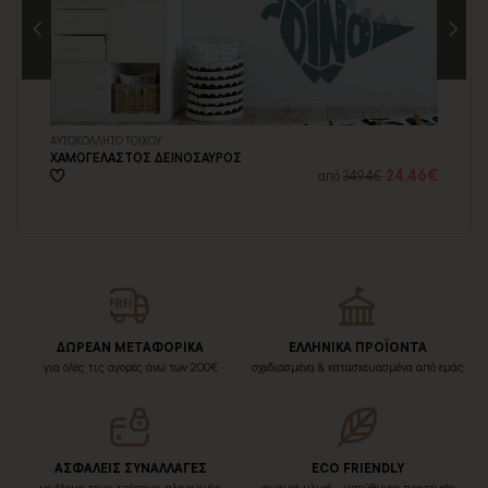
ΑΥΤΟΚΟΛΛΗΤΟ ΤΟΙΧΟΥ
ΤΑΠ
ΧΑΜΟΓΕΛΑΣΤΟΣ ΔΕΙΝΟΣΑΥΡΟΣ
ΜΙ
45€
24,46€
από
34,94€
ΔΩΡΕΑΝ ΜΕΤΑΦΟΡΙΚΑ
ΕΛΛΗΝΙΚΑ ΠΡΟΪΟΝΤΑ
για όλες τις αγορές άνω των 200€
σχεδιασμένα & κατασκευασμένα από εμάς
ΑΣΦΑΛΕΙΣ ΣΥΝΑΛΛΑΓΕΣ
ECO FRIENDLY
με όλους τους τρόπους πληρωμής
φυσικά υλικά - υπεύθυνες πρακτικές