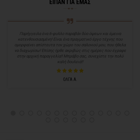
ΕΙΠΑΝ ΓΙΑ ΕΜΑΣ
Παρήγγειλα ένα 6-φυλλο παραβάν δύο όψεων και έμεινα
κατενθουσιασμένη! Είναι ένα πραγματικό έργο τέχνης που
ομορφαίνει απίστευτα τον χώρο του σαλονιού μου, που ήθελα
να διαχωρίσω! Επίσης ήρθε ακριβώς στις ημέρες που έγραφε
στην αρχική παραγγελία!! Μπράβο σας, συνεχίστε την πολύ
καλή δουλειά!!
ΟΛΓΑ Α.