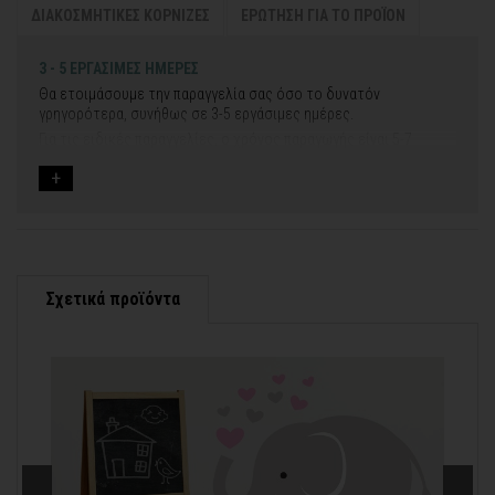
ΔΙΑΚΟΣΜΗΤΙΚΕΣ ΚΟΡΝΙΖΕΣ
ΕΡΩΤΗΣΗ ΓΙΑ ΤΟ ΠΡΟΪΟΝ
3 - 5 ΕΡΓΑΣΙΜΕΣ ΗΜΕΡΕΣ
Θα ετοιμάσουμε την παραγγελία σας όσο το δυνατόν
γρηγορότερα, συνήθως σε 3-5 εργάσιμες ημέρες.
Για τις ειδικές παραγγελίες, ο χρόνος παραγωγής είναι 5-7
εργάσιμες ημέρες, μετά την έγκριση των νέων σχεδίων.
Εφόσον επιλέξετε να προσθέσετε και διακοσμητική κορνίζα
στον πίνακά σας, ο χρόνος παραγωγής κυμαίνεται
σε 5-8
εργάσιμες ημέρες
.
Εάν η αποστολή πραγματοποιείται κατά τη διάρκεια μεγάλων
εορτών ή αργιών ή καλοκαιρινών διακοπών, μπορεί να χρειαστεί
λίγος περισσότερος χρόνος για να παραδοθεί.
Σχετικά προϊόντα
Για αυτές τις περιπτώσεις - φροντίστε την παραγγελία σας
νωρίτερα!
Μπορείτε πάντα να επικοινωνείτε μαζί μας για περισσότερες
contact@thinkart.gr
πληροφορίες στο