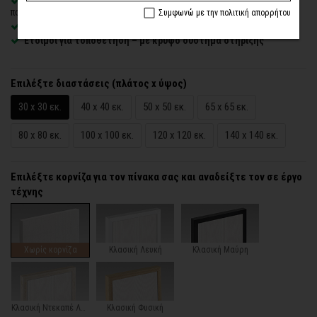
Δυνατότητα προσθήκης
ξύλινης διακοσμητικής κορνίζας
με
πολλές επιλογές
Συμφωνώ με την πολιτική απορρήτου
Χειροποίητη κατασκευή
, ένας – ένας πίνακας κατά παραγγελία
Έτοιμοι για τοποθέτηση – με κρυφό σύστημα στήριξης
Επιλέξτε διαστάσεις (πλάτος x ύψος)
30 x 30 εκ.
40 x 40 εκ.
50 x 50 εκ.
65 x 65 εκ.
80 x 80 εκ.
100 x 100 εκ.
120 x 120 εκ.
140 x 140 εκ.
Επιλέξτε κορνίζα για τον πίνακα σας και αναδείξτε τον σε έργο
τέχνης
Χωρίς κορνίζα
Κλασική Λευκή
Κλασική Μαύρη
Κλασική Ντεκαπέ Λευκή
Κλασική Φυσική