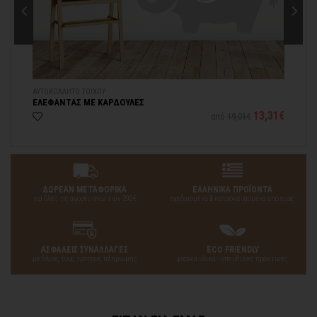
ΑΥΤΟΚΟΛΛΗΤΟ ΤΟΙΧΟΥ
ΞΥ
ΕΛΕΦΑΝΤΑΣ ΜΕ ΚΑΡΔΟΥΛΕΣ
ΕΛ
67€
13,31€
από
19,01€
ΔΩΡΕΑΝ ΜΕΤΑΦΟΡΙΚΑ
ΕΛΛΗΝΙΚΑ ΠΡΟΪΟΝΤΑ
για όλες τις αγορές άνω των 200€
σχεδιασμένα & κατασκευασμένα από εμάς
ΑΣΦΑΛΕΙΣ ΣΥΝΑΛΛΑΓΕΣ
ECO FRIENDLY
με όλους τους τρόπους πληρωμής
φυσικά υλικά - υπεύθυνες πρακτικές