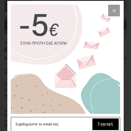
ΠΙΝΑΚΑΣ ΚΑΜΒΑΣ
ΕΛΕΦΑΝΤΑΚΙ ΜΕ ΚΑΡΔΟΥΛΕΣ
Διαθέσιμο
SKU: CVPS-145-SQ
25,03€
38,51€
Ο πίνακας σε καμβά "Ελεφαντάκι με Καρδούλες" είναι ένας γλυκός
και εύκολος τρόπος να μεταμορφώσετε τη διακόσμηση της
κρεβατοκάμαρας του παιδιού σας.
100% πιστοποιημένος βαμβακερός καμβάς
σε τελάρο φυσικής
ξυλείας
Οικολογική εκτύπωση
με μελάνια νερού latex, χωρίς χημικούς
Εγγραφή
διαλύτες και οσμές