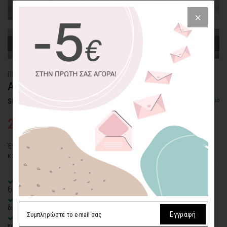
ΠΙΝΑΚΑΣ ΚΑΜΒΑΣ
ΑΡΚΟΥΔΑΚΙ ΣΤΟ ΦΕΓΓΑΡΙ
Διαθέσιμο
SKU: CVPS-84-SQ
25,03€
38,51€
Ένα "Αρκουδάκι στο Φεγγάρι" περιστοιχισμένο από αστεράκια... Τι
καλύτερο από αυτόν τον πίνακα για το βρεφικό σας δωμάτιο;
100% πιστοποιημένος βαμβακερός καμβάς
σε τελάρο φυσικής
ξυλείας
Οικολογική εκτύπωση
με μελάνια νερού latex, χωρίς χημικούς
διαλύτες και οσμές
Εγγραφή
Δυνατότητα προσθήκης
ξύλινης διακοσμητικής κορνίζας
με
πολλές επιλογές