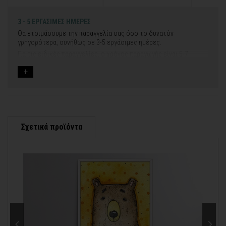
3 - 5 ΕΡΓΑΣΙΜΕΣ ΗΜΕΡΕΣ
Θα ετοιμάσουμε την παραγγελία σας όσο το δυνατόν
γρηγορότερα, συνήθως σε 3-5 εργάσιμες ημέρες.
Για τις ειδικές παραγγελίες, ο χρόνος παραγωγής είναι 5-7
εργάσιμες ημέρες, μετά την έγκριση των νέων σχεδίων.
Εφόσον επιλέξετε να προσθέσετε και διακοσμητική κορνίζα
στον πίνακά σας, ο χρόνος παραγωγής κυμαίνεται
σε 5-8
εργάσιμες ημέρες
.
Εάν η αποστολή πραγματοποιείται κατά τη διάρκεια μεγάλων
εορτών ή αργιών ή καλοκαιρινών διακοπών, μπορεί να χρειαστεί
λίγος περισσότερος χρόνος για να παραδοθεί.
Σχετικά προϊόντα
Για αυτές τις περιπτώσεις - φροντίστε την παραγγελία σας
νωρίτερα!
Μπορείτε πάντα να επικοινωνείτε μαζί μας για περισσότερες
contact@thinkart.gr
πληροφορίες στο