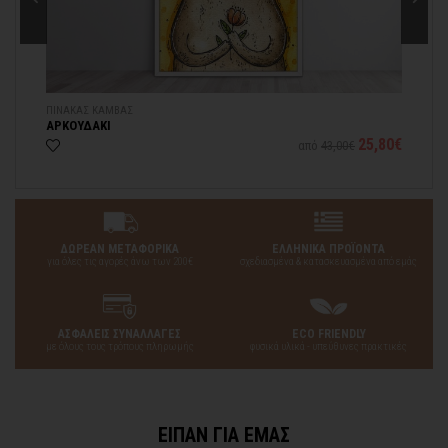
ΠΙΝΑΚΑΣ ΚΑΜΒΑΣ
ΞΥ
ΑΡΚΟΥΔΑΚΙ
ΑΡ
25€
25,80€
από
43,00€
ΔΩΡΕΑΝ ΜΕΤΑΦΟΡΙΚΑ
ΕΛΛΗΝΙΚΑ ΠΡΟΪΟΝΤΑ
για όλες τις αγορές άνω των 200€
σχεδιασμένα & κατασκευασμένα από εμάς
ΑΣΦΑΛΕΙΣ ΣΥΝΑΛΛΑΓΕΣ
ECO FRIENDLY
με όλους τους τρόπους πληρωμής
φυσικά υλικά - υπεύθυνες πρακτικές
ΕΙΠΑΝ ΓΙΑ ΕΜΑΣ