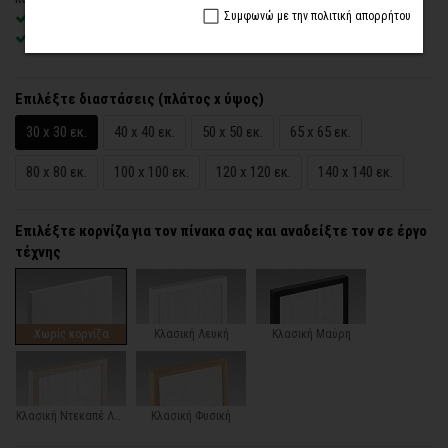
Συμφωνώ με την πολιτική απορρήτου
Χειροποίητη κατασκευή
, ένας – ένας πίνακας κατά παραγγελία
Έτοιμοι για τοποθέτηση – με κρυφό σύστημα στήριξης
Επιλέξτε διαστάσεις (πλάτος x ύψος)
30 x 30 εκ.
40 x 40 εκ.
50 x 50 εκ.
65 x 65 εκ.
80 x 80 εκ.
100 x 100 εκ.
120 x 120 εκ.
140 x 140 εκ.
Επιλέξτε κορνίζα για τον πίνακα σας και αναδείξτε τον σε έργο
τέχνης
Χωρίς κορνίζα
Κλασική Λευκή
Κλασική Μαύρη
Κλασική Ντεκαπέ Λευκή
Κλασική Φυσική