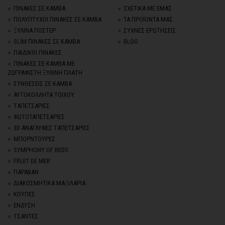
ΠΙΝΑΚΕΣ ΣΕ ΚΑΜΒΑ
ΣΧΕΤΙΚΑ ΜΕ ΕΜΑΣ
ΠΟΛΥΠΤΥΧΟΙ ΠΙΝΑΚΕΣ ΣΕ ΚΑΜΒΑ
ΤΑ ΠΡΟΪΟΝΤΑ ΜΑΣ
ΞΥΛΙΝΑ ΠΟΣΤΕΡ
ΣΥΧΝΕΣ ΕΡΩΤΗΣΕΙΣ
SLIM ΠΙΝΑΚΕΣ ΣΕ ΚΑΜΒΑ
BLOG
ΠΑΙΔΙΚΟΙ ΠΙΝΑΚΕΣ
ΠΙΝΑΚΕΣ ΣΕ ΚΑΜΒΑ ΜΕ
ΖΩΓΡΑΦΙΣΤΗ ΞΥΛΙΝΗ ΠΛΑΤΗ
ΣΥΝΘΕΣΕΙΣ ΣΕ ΚΑΜΒΑ
ΑΥΤΟΚΟΛΛΗΤΑ ΤΟΙΧΟΥ
TΑΠΕΤΣΑΡΙΕΣ
ΦΩΤΟΤΑΠΕΤΣΑΡΙΕΣ
3D AΝΑΓΛΥΦΕΣ TΑΠΕΤΣΑΡΙΕΣ
ΜΠΟΡΝΤΟΥΡΕΣ
SYMPHONY OF REDS
FRUIT DE MER
ΠΑΡΑΒΑΝ
ΔΙΑΚΟΣΜΗΤΙΚΑ ΜΑΞΙΛΑΡΙΑ
ΚΟΥΠΕΣ
ΕΝΔΥΣΗ
ΤΣΑΝΤΕΣ