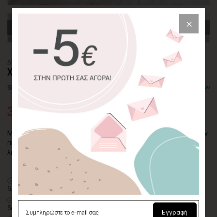
ΔΙΠΤΥΧΟΣ ΠΙΝΑΚΑΣ ΚΑΜΒΑΣ
ΧΡΩΜΑΤΙΚΗ ΕΚΡΗΞΗ
SKU: CVPS-2P-64-SQ
Διαθέσιμο
33,86€
52,09€
Μία χρωματική έκρηξη, κόκκινο, πράσινο, κίτρινο. Σε αυτόν τον
πίνακα καμβά τα χρώματα κάνουν πάρτι και σας καλούν! Τί
λέτε;
100% πιστοποιημένος βαμβακερός καμβάς
σε τελάρο φυσικής
ξυλείας
Οικολογική εκτύπωση
με μελάνια νερού latex, χωρίς χημικούς
διαλύτες και οσμές
Εγγραφή