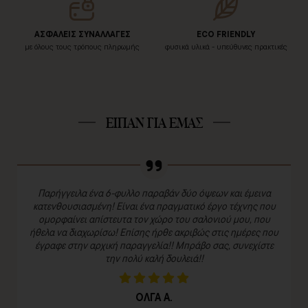
ΑΣΦΑΛΕΙΣ ΣΥΝΑΛΛΑΓΕΣ
ECO FRIENDLY
με όλους τους τρόπους πληρωμής
φυσικά υλικά - υπεύθυνες πρακτικές
ΕΙΠΑΝ ΓΙΑ ΕΜΑΣ
Παρήγγειλα ένα 6-φυλλο παραβάν δύο όψεων και έμεινα
κατενθουσιασμένη! Είναι ένα πραγματικό έργο τέχνης που
ομορφαίνει απίστευτα τον χώρο του σαλονιού μου, που
ήθελα να διαχωρίσω! Επίσης ήρθε ακριβώς στις ημέρες που
έγραφε στην αρχική παραγγελία!! Μπράβο σας, συνεχίστε
την πολύ καλή δουλειά!!
ΟΛΓΑ Α.