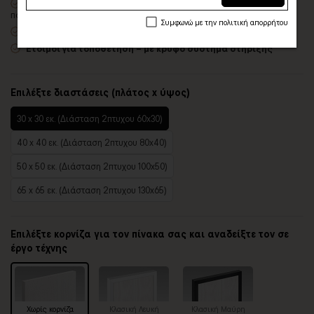
Δυνατότητα προσθήκης
ξύλινης διακοσμητικής κορνίζας
με
πολλές επιλογές
Συμφωνώ με την πολιτική απορρήτου
Χειροποίητη κατασκευή
, ένας – ένας πίνακας κατά παραγγελία
Έτοιμοι για τοποθέτηση – με κρυφό σύστημα στήριξης
Επιλέξτε διαστάσεις (πλάτος x ύψος)
30 x 30 εκ. (Διάσταση 2πτυχου 60x30)
40 x 40 εκ. (Διάσταση 2πτυχου 80x40)
50 x 50 εκ. (Διάσταση 2πτυχου 100x50)
65 x 65 εκ. (Διάσταση 2πτυχου 130x65)
Επιλέξτε κορνίζα για τον πίνακα σας και αναδείξτε τον σε
έργο τέχνης
Χωρίς κορνίζα
Κλασική Λευκή
Κλασική Μαύρη