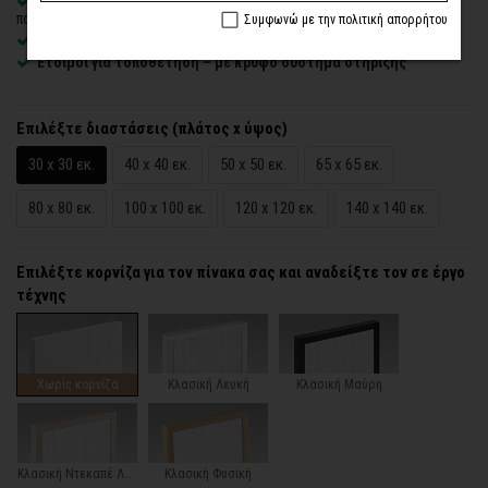
Δυνατότητα προσθήκης
ξύλινης διακοσμητικής κορνίζας
με
πολλές επιλογές
Συμφωνώ με την πολιτική απορρήτου
Χειροποίητη κατασκευή
, ένας – ένας πίνακας κατά παραγγελία
Έτοιμοι για τοποθέτηση – με κρυφό σύστημα στήριξης
Επιλέξτε διαστάσεις (πλάτος x ύψος)
30 x 30 εκ.
40 x 40 εκ.
50 x 50 εκ.
65 x 65 εκ.
80 x 80 εκ.
100 x 100 εκ.
120 x 120 εκ.
140 x 140 εκ.
Επιλέξτε κορνίζα για τον πίνακα σας και αναδείξτε τον σε έργο
τέχνης
Χωρίς κορνίζα
Κλασική Λευκή
Κλασική Μαύρη
Κλασική Ντεκαπέ Λευκή
Κλασική Φυσική