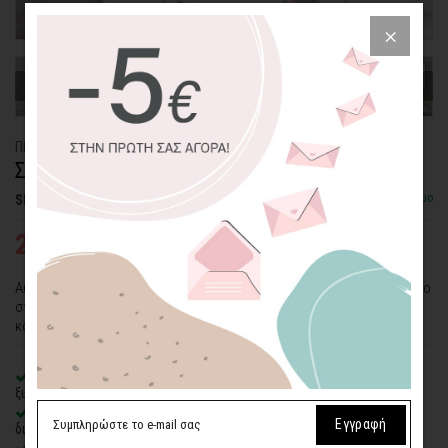
ΠΙΝΑΚΑΣ ΚΑΜΒΑΣ
ΣΚΥΛΟΣ ΜΕ ΓΥΑΛΙΑ & ΠΑΠΙΓΙΟΝ
Διαθέσιμο
SKU: CVPS-109-SQ
25,03€
38,51€
Αυτός ο σκύλος με τα ροζ γυαλιά και το λουλούδι, έχει ένα ιδιαίτερο
στυλ. Αν αυτό είναι που ζητάτε κι εσείς για τον χώρο σας, έχετε
κάθε λόγο να επιλέξετε αυτόν τον πίνακα!
100% πιστοποιημένος βαμβακερός καμβάς
σε τελάρο φυσικής
ξυλείας
Οικολογική εκτύπωση
με μελάνια νερού latex, χωρίς χημικούς
Εγγραφή
διαλύτες και οσμές