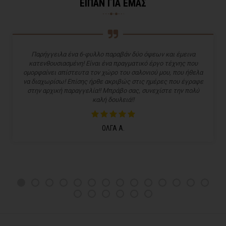
ΕΙΠΑΝ ΓΙΑ ΕΜΑΣ
Παρήγγειλα ένα 6-φυλλο παραβάν δύο όψεων και έμεινα
κατενθουσιασμένη! Είναι ένα πραγματικό έργο τέχνης που
ομορφαίνει απίστευτα τον χώρο του σαλονιού μου, που ήθελα
να διαχωρίσω! Επίσης ήρθε ακριβώς στις ημέρες που έγραφε
στην αρχική παραγγελία!! Μπράβο σας, συνεχίστε την πολύ
καλή δουλειά!!
ΟΛΓΑ Α.