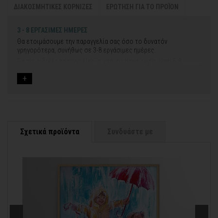
ΔΙΑΚΟΣΜΗΤΙΚΕΣ ΚΟΡΝΙΖΕΣ
ΕΡΩΤΗΣΗ ΓΙΑ ΤΟ ΠΡΟΪΟΝ
3 - 8 ΕΡΓΑΣΙΜΕΣ ΗΜΕΡΕΣ
Θα ετοιμάσουμε την παραγγελία σας όσο το δυνατόν
γρηγορότερα, συνήθως σε 3-8 εργάσιμες ημέρες.
Για τις ειδικές παραγγελίες, ο χρόνος παραγωγής είναι 5-8
εργάσιμες ημέρες, μετά την έγκριση των νέων σχεδίων.
Εφόσον επιλέξετε να προσθέσετε και διακοσμητική κορνίζα
στον πίνακά σας, ο χρόνος παραγωγής κυμαίνεται
σε 5-8
εργάσιμες ημέρες
.
Εάν η αποστολή πραγματοποιείται κατά τη διάρκεια μεγάλων
εορτών ή αργιών ή καλοκαιρινών διακοπών, μπορεί να χρειαστεί
λίγος περισσότερος χρόνος για να παραδοθεί.
Σχετικά προϊόντα
Συνδυάστε με
Για αυτές τις περιπτώσεις - φροντίστε την παραγγελία σας
νωρίτερα!
Μπορείτε πάντα να επικοινωνείτε μαζί μας για περισσότερες
info@thinkart.gr
πληροφορίες στο