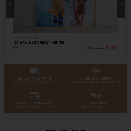
ΠΙΝΑΚΑΣ ΚΑΜΒΑΣ
ΑΥ
ΠΑΙΔΑΚΙ & ΣΚΥΛΑΚΙ ΣΤΗ ΒΡΟΧΗ
ΣΚ
86€
25,03€
από
38,51€
ΔΩΡΕΑΝ ΜΕΤΑΦΟΡΙΚΑ
ΕΛΛΗΝΙΚΑ ΠΡΟΪΟΝΤΑ
για όλες τις αγορές άνω των 200€
σχεδιασμένα & κατασκευασμένα από εμάς
ΑΣΦΑΛΕΙΣ ΣΥΝΑΛΛΑΓΕΣ
ECO FRIENDLY
με όλους τους τρόπους πληρωμής
φυσικά υλικά - υπεύθυνες πρακτικές