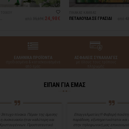
 ΤΟΙΧΟΥ
ΠΙΝΑΚΑΣ ΚΑΜΒΑΣ
24,98€
ΠΕΤΑΛΟΥΔΑ ΣΕ ΓΡΑΣΙΔΙ
από
35,69€
από
43
ΕΛΛΗΝΙΚΑ ΠΡΟΪΟΝΤΑ
ΑΣΦΑΛΕΙΣ ΣΥΝΑΛΛΑΓΕΣ
σχεδιασμένα & κατασκευασμένα
με όλους τους τρόπους
από εμάς
πληρωμής
ΕΙΠΑΝ ΓΙΑ ΕΜΑΣ
 3πτυχο πίνακα. Πέραν της άμεσης
Επαγγελματίες!!! Φοβερή ποιότητ
 η συσκευασία ήταν καλύτερη και
παράδοση, εξυπηρετικότατοι και
Χριστουγέννων. Προστατευτικό
στην τηλεφωνική μας επικοινωνί