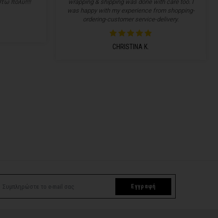
τώ πολύ!!!!
wrapping & shipping was done with care too. I
was happy with my experience from shopping-
ordering-customer service-delivery.
CHRISTINA K.
Εγγραφή