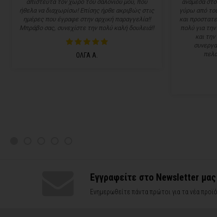
απίστευτα τον χώρο του σαλονιού μου, που
ανάμεσα στο
ήθελα να διαχωρίσω! Επίσης ήρθε ακριβώς στις
γύρω από του
ημέρες που έγραφε στην αρχική παραγγελία!!
και προστατε
Μπράβο σας, συνεχίστε την πολύ καλή δουλειά!!
πολύ για την
και την
συνεργα
πελα
ΟΛΓΑ Α.
Εγγραφείτε στο Newsletter μας
Ενημερωθείτε πάντα πρώτοι για τα νέα προϊό