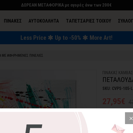
ΔΩΡΕΑΝ ΜΕΤΑΦΟΡΙΚΑ με αγορές άνω των 200€
ΠΙΝΑΚΕΣ
ΑΥΤΟΚΟΛΛΗΤΑ
TΑΠΕΤΣΑΡΙΕΣ ΤΟΙΧΟΥ
ΣΥΛΛΟ
Less Price
Up to -50%
More Art!
ΕΝΔΥΣΗ & ΑΞΕΣΟΥΑΡ
Α ΜΕ ΑΦΗΡΗΜΕΝΕΣ ΠΙΝΕΛΙΕΣ
ΠΙΝΑΚΑΣ ΚΑΜΒΑ
ΠΕΤΑΛΟΥΔ
SKU: CVPS-105-L
27,95€
4
Πίνακας σε καμβά
ζωντανέψει τον 