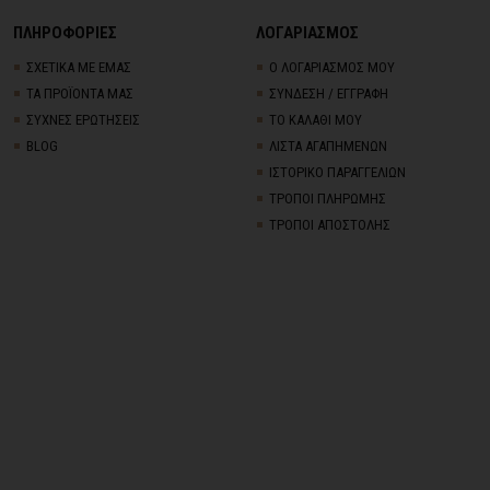
ΠΛΗΡΟΦΟΡΙΕΣ
ΛΟΓΑΡΙΑΣΜΟΣ
ΣΧΕΤΙΚΑ ΜΕ ΕΜΑΣ
Ο ΛΟΓΑΡΙΑΣΜΟΣ ΜΟΥ
ΤΑ ΠΡΟΪΟΝΤΑ ΜΑΣ
ΣΥΝΔΕΣΗ / ΕΓΓΡΑΦΗ
ΣΥΧΝΕΣ ΕΡΩΤΗΣΕΙΣ
ΤΟ ΚΑΛΑΘΙ ΜΟΥ
BLOG
ΛΙΣΤΑ ΑΓΑΠΗΜΕΝΩΝ
ΙΣΤΟΡΙΚΟ ΠΑΡΑΓΓΕΛΙΩΝ
ΤΡΟΠΟΙ ΠΛΗΡΩΜΗΣ
ΤΡΟΠΟΙ ΑΠΟΣΤΟΛΗΣ