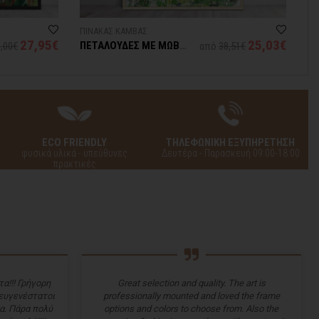
ΠΙΝΑΚΑΣ ΚΑΜΒΑΣ
ΤΑ
27,95€
25,03€
ΠΕΤΑΛΟΥΔΕΣ ΜΕ ΜΩΒ
ΛΙ
,00€
από
38,51€
ΛΟΥΛΟΥΔΙΑ
Π
ECO FRIENDLY
ΤΗΛΕΦΩΝΙΚΗ ΕΞΥΠΗΡΕΤΗΣΗ
φυσικά υλικά - υπεύθυνες
Δευτέρα - Παρασκευή 09:00-18:00
πρακτικές
α!!! Γρήγορη
Great selection and quality. The art is
 ευγενέστατοι
professionally mounted and loved the frame
α. Πάρα πολύ
options and colors to choose from. Also the