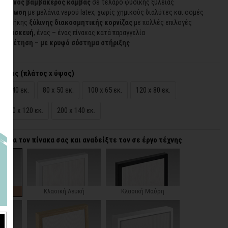
οιημένος βαμβακερός καμβάς
σε τελάρο φυσικής ξυλείας
εκτύπωση
με μελάνια νερού latex, χωρίς χημικούς διαλύτες και οσμές
προσθήκης
ξύλινης διακοσμητικής κορνίζας
με πολλές επιλογές
 κατασκευή
, ένας – ένας πίνακας κατά παραγγελία
τοποθέτηση – με κρυφό σύστημα στήριξης
άσεις (πλάτος x ύψος)
65 x 40 εκ.
80 x 50 εκ.
100 x 65 εκ.
120 x 80 εκ.
180 x 120 εκ.
200 x 140 εκ.
α για τον πίνακα σας και αναδείξτε τον σε έργο τέχνης
ζα
Κλασική Λευκή
Κλασική Μαύρη