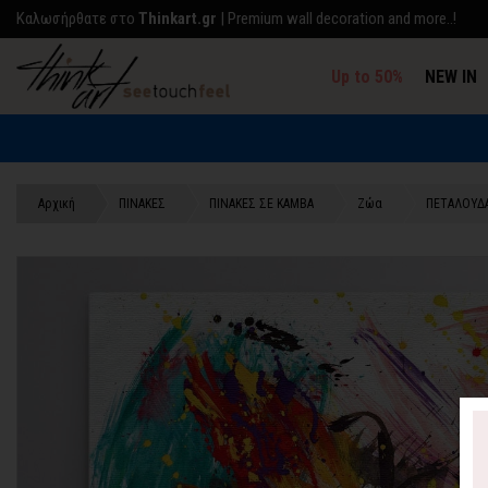
Kαλωσήρθατε στο
Thinkart.gr
| Premium wall decoration and more..!
Up to 50%
NEW IN
Αρχική
ΠΙΝΑΚΕΣ
ΠΙΝΑΚΕΣ ΣΕ ΚΑΜΒΑ
Ζώα
ΠΕΤΑΛΟΥΔ