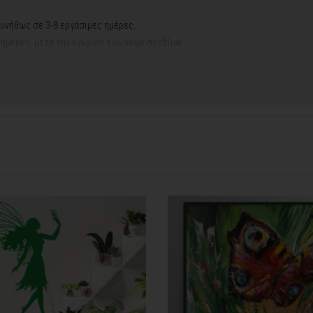
υνήθως σε 3-8 εργάσιμες ημέρες.
ς ημέρες, μετά την έγκριση των νέων σχεδίων.
νακά σας, ο χρόνος παραγωγής κυμαίνεται
σε 5-8 εργάσιμες ημέρες
.
ή αργιών ή καλοκαιρινών διακοπών, μπορεί να χρειαστεί λίγος περισσότερος
info@thinkart.gr
φορίες στο