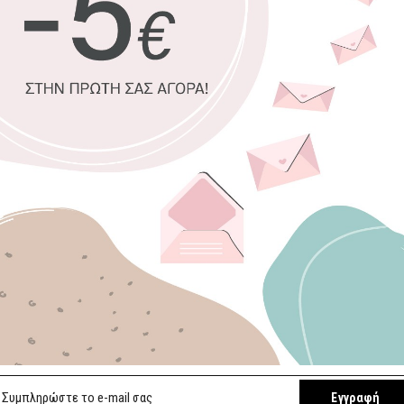
100% πιστοπ
Οικολογική 
Δυνατότητα 
Χειροποίητη
Έτοιμοι για 
Επιλέξτε διαστ
45 x 30 εκ.
140 x 100 εκ.
Επιλέξτε κορνίζ
Χωρίς κορνί
Εγγραφή