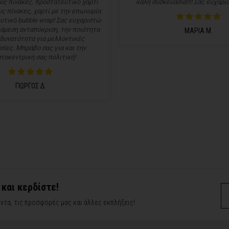
υς πίνακες, προστατευτικό χαρτί
καλή συσκευασία!!!! Σας ευχαρισ
ς πίνακες, χαρτί με την επωνυμία
υτικό bubble wrap! Σας ευχαριστώ
 άμεση ανταπόκριση, την ποιότητα
ΜΑΡΙΑ Μ.
 δυνατότητα για μελλοντικές
σίες. Μπράβο σας για και την
τοκεντρική σας πολιτική!
ΓΙΩΡΓΟΣ Δ.
 και κερδίστε!
ντα, τις προσφορές μας και άλλες εκπλήξεις!