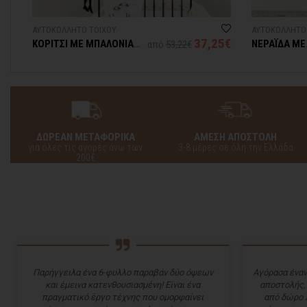
ΑΥΤΟΚΟΛΛΗΤΟ ΤΟΙΧΟΥ
ΑΥΤΟΚΟΛΛΗΤΟ
1€
37,25€
ΚΟΡΙΤΣΙ ΜΕ ΜΠΑΛΟΝΙΑ
ΝΕΡΑΪΔΑ ΜΕ
από
53,22€
ΚΑΙ ΠΕΤΑΛΟΥΔΕΣ
ΠΕΤΑΛΟΥΔΑ
ΔΩΡΕΑΝ ΜΕΤΑΦΟΡΙΚΑ
ΑΜΕΣΗ ΑΠΟΣΤΟΛΗ
για όλες τις αγορές άνω των
3-8 μέρες σε όλη την Ελλάδα
200€
Παρήγγειλα ένα 6-φυλλο παραβάν δύο όψεων
Αγόρασα έναν
και έμεινα κατενθουσιασμένη! Είναι ένα
αποστολής,
πραγματικό έργο τέχνης που ομορφαίνει
από δώρο 