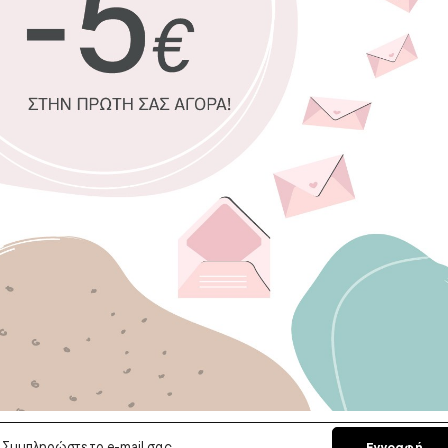
100% πιστο
Οικολογική
οσμές
Δυνατότητα
Χειροποίητ
Έτοιμοι γι
Επιλέξτε διασ
30 x 30 εκ.
4
120 x 120 εκ.
Επιλέξτε κορν
Χωρίς κορν
Εγγραφή