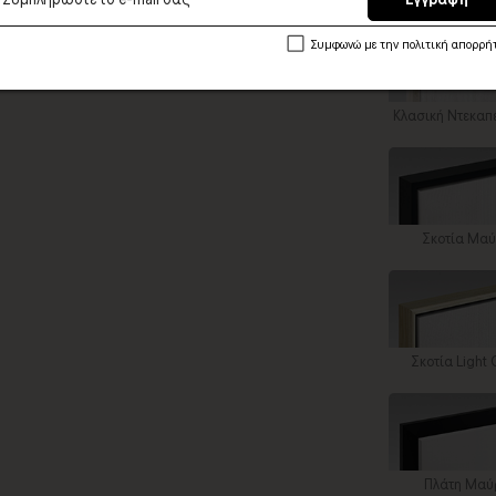
Συμφωνώ με την πολιτική απορρή
Κλασική Ντεκαπ
Σκοτία Μα
Σκοτία Light 
Πλάτη Μαύ