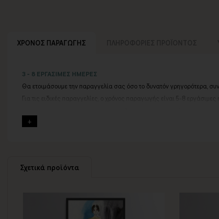
ΧΡΟΝΟΣ ΠΑΡΑΓΩΓΗΣ
ΠΛΗΡΟΦΟΡΙΕΣ ΠΡΟΪΟΝΤΟΣ
3 - 8 ΕΡΓΑΣΙΜΕΣ ΗΜΕΡΕΣ
Θα ετοιμάσουμε την παραγγελία σας όσο το δυνατόν γρηγορότερα, συ
Για τις ειδικές παραγγελίες, ο χρόνος παραγωγής είναι 5-8 εργάσιμες 
Εφόσον επιλέξετε να προσθέσετε και διακοσμητική κορνίζα στον πίνακ
Εάν η αποστολή πραγματοποιείται κατά τη διάρκεια μεγάλων εορτών ή 
Για αυτές τις περιπτώσεις - φροντίστε την παραγγελία σας νωρίτερα!
Μπορείτε πάντα να επικοινωνείτε μαζί μας για περισσότερες πληροφορ
Σχετικά προϊόντα