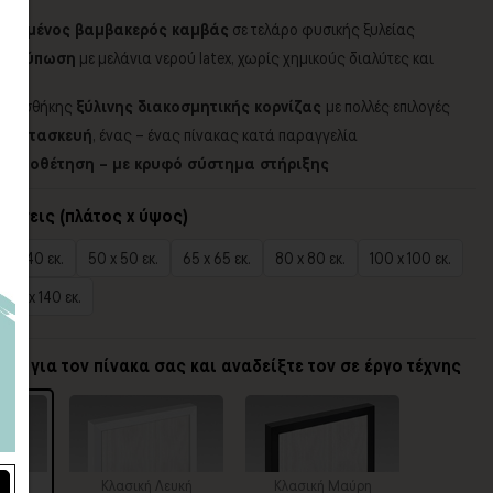
ποιημένος βαμβακερός καμβάς
σε τελάρο φυσικής ξυλείας
 εκτύπωση
με μελάνια νερού latex, χωρίς χημικούς διαλύτες και
 προσθήκης
ξύλινης διακοσμητικής κορνίζας
με πολλές επιλογές
η κατασκευή
, ένας – ένας πίνακας κατά παραγγελία
α τοποθέτηση – με κρυφό σύστημα στήριξης
τάσεις (πλάτος x ύψος)
0 x 40 εκ.
50 x 50 εκ.
65 x 65 εκ.
80 x 80 εκ.
100 x 100 εκ.
140 x 140 εκ.
ίζα για τον πίνακα σας και αναδείξτε τον σε έργο τέχνης
ίζα
Κλασική Λευκή
Κλασική Μαύρη