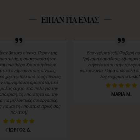
ΕΙΠΑΝ ΓΙΑ ΕΜΑΣ
ναν 3πτυχο πίνακα. Πέραν της
Επαγγελματίες!!! Φοβερή πο
ποστολής, η συσκευασία ήταν
Γρήγορη παράδοση, εξυπηρετικ
και από δώρο Χριστουγέννων.
ευγενέστατοι στην τηλεφων
τικό ανάμεσα στους πίνακες,
επικοινωνία. Πάρα πολύ καλή συ
κό χαρτί γύρω από τους πίνακες,
Σας ευχαριστώ πολύ!!
ην επωνυμία και προστατευτικό
p! Σας ευχαριστώ πολύ για την
ΜΑΡΙΑ Μ.
πόκριση, την ποιότητα και την
 για μελλοντικές συνεργασίες.
για και την πελατοκεντρική σας
πολιτική!
ΓΙΩΡΓΟΣ Δ.