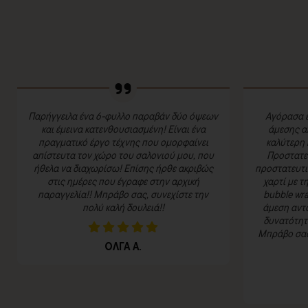
Παρήγγειλα ένα 6-φυλλο παραβάν δύο όψεων
Αγόρασα έ
και έμεινα κατενθουσιασμένη! Είναι ένα
άμεσης α
πραγματικό έργο τέχνης που ομορφαίνει
καλύτερη 
απίστευτα τον χώρο του σαλονιού μου, που
Προστατευ
ήθελα να διαχωρίσω! Επίσης ήρθε ακριβώς
προστατευτι
στις ημέρες που έγραφε στην αρχική
χαρτί με τ
παραγγελία!! Μπράβο σας, συνεχίστε την
bubble wra
πολύ καλή δουλειά!!
άμεση αντα
δυνατότητα
Μπράβο σας 
ΟΛΓΑ Α.