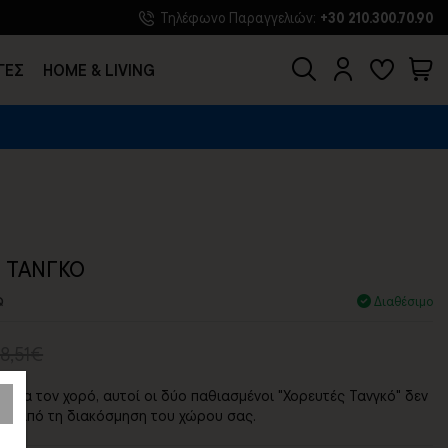
Τηλέφωνο Παραγγελιών:
+30 210.300.70.90
ΓΕΣ
HOME & LIVING
Σ
 ΤΑΝΓΚΟ
Q
Διαθέσιμο
8,51€
ία για τον χορό, αυτοί οι δύο παθιασμένοι "Χορευτές Τανγκό" δεν
ουν από τη διακόσμηση του χώρου σας.