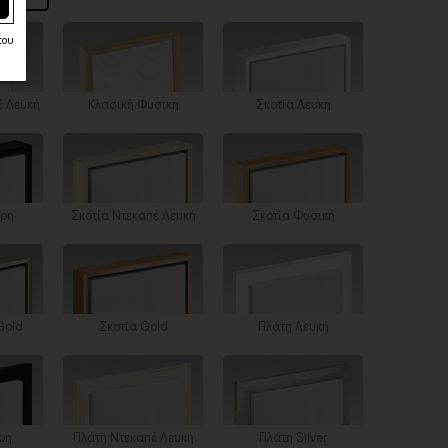
του
έ Λευκή
Κλασική Φυσική
Σκοτία Λευκή
ύρη
Σκοτία Ντεκαπέ Λευκή
Σκοτία Φυσική
Gold
Σκοτία Gold
Πλάτη Λευκή
ρη
Πλάτη Ντεκαπέ Λευκή
Πλάτη Silver