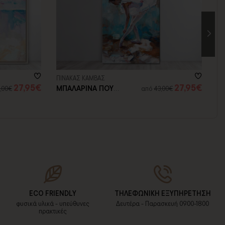
ΠΙΝΑΚΑΣ ΚΑΜΒΑΣ
ΑΥ
27,95€
27,95€
ΜΠΑΛΑΡΙΝΑ ΠΟΥ
Χ
,00€
από
43,00€
ΕΞΑΣΚΕΙΤΑΙ
ECO FRIENDLY
ΤΗΛΕΦΩΝΙΚΗ ΕΞΥΠΗΡΕΤΗΣΗ
φυσικά υλικά - υπεύθυνες
Δευτέρα - Παρασκευή 09:00-18:00
πρακτικές