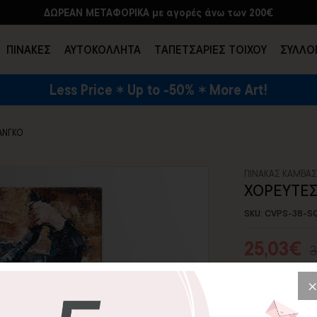
ΔΩΡΕΑΝ ΜΕΤΑΦΟΡΙΚΑ με αγορές άνω των 200€
ΠΙΝΑΚΕΣ
ΑΥΤΟΚΟΛΛΗΤΑ
TΑΠΕΤΣΑΡΙΕΣ ΤΟΙΧΟΥ
ΣΥΛΛΟ
Less Price
Up to -50%
More Art!
ΕΝΔΥΣΗ & ΑΞΕΣΟΥΑΡ
ΑΝΓΚΟ
ΠΙΝΑΚΑΣ ΚΑΜΒΑ
ΧΟΡΕΥΤΕΣ
SKU: CVPS-38-S
25,03€
3
Αν έχετε λατρε
πρέπει να λείπ