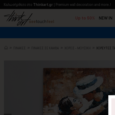
Kαλωσήρθατε στο
Thinkart.gr
| Premium wall decoration and more..!
Up to 50%
NEW IN
ΠΙΝΑΚΕΣ
ΠΙΝΑΚΕΣ ΣΕ ΚΑΜΒΑ
ΧΟΡΌΣ - ΜΟΥΣΙΚΉ
ΧΟΡΕΥΤΕΣ Τ