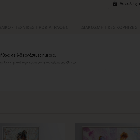
Ασφαλείς 
ΥΛΙΚΟ - ΤΕΧΝΙΚΕΣ ΠΡΟΔΙΑΓΡΑΦΕΣ
ΔΙΑΚΟΣΜΗΤΙΚΕΣ ΚΟΡΝΙΖΕΣ
νήθως σε 3-8 εργάσιμες ημέρες.
ημέρες, μετά την έγκριση των νέων σχεδίων.
ά σας, ο χρόνος παραγωγής κυμαίνεται
σε 5-8 εργάσιμες ημέρες
.
αργιών ή καλοκαιρινών διακοπών, μπορεί να χρειαστεί λίγος περισσότερος χρό
info@thinkart.gr
ίες στο