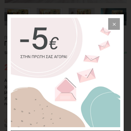
ΠΙΝΑΚΑΣ ΚΑΜΒΑΣ
ΓΕΦΥΡΑ ΣΤΗ ΒΕΝΕΤΙΑ
SKU: CVPS-218-L
Διαθέσιμο
27,95€
43,00€
Αυτός ο πίνακας θα διακοσμήσει τον χώρο σας δίνοντας
χρώμα και βάθος. Το υπέροχο αυτό κανάλι της Βενετίας
μπορεί να τοποθετηθεί εύκολα σε όλους τους χώρους ενώ,
χάρη στην ποικιλία των χρωμάτων του, μπορεί να συνδυαστεί
πολύ εύκολα.
100% πιστοποιημένος βαμβακερός καμβάς
σε τελάρο φυσικής
ξυλείας