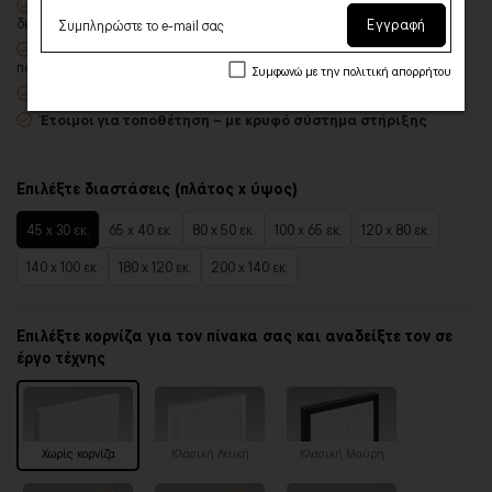
Οικολογική εκτύπωση
με μελάνια νερού latex, χωρίς χημικούς
διαλύτες και οσμές
Εγγραφή
Δυνατότητα προσθήκης
ξύλινης διακοσμητικής κορνίζας
με
πολλές επιλογές
Συμφωνώ με την πολιτική απορρήτου
Χειροποίητη κατασκευή
, ένας – ένας πίνακας κατά παραγγελία
Έτοιμοι για τοποθέτηση – με κρυφό σύστημα στήριξης
Επιλέξτε διαστάσεις (πλάτος x ύψος)
45 x 30 εκ.
65 x 40 εκ.
80 x 50 εκ.
100 x 65 εκ.
120 x 80 εκ.
140 x 100 εκ.
180 x 120 εκ.
200 x 140 εκ.
Επιλέξτε κορνίζα για τον πίνακα σας και αναδείξτε τον σε
έργο τέχνης
Χωρίς κορνίζα
Κλασική Λευκή
Κλασική Μαύρη