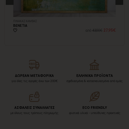
ΠΙΝΑΚΑΣ ΚΑΜΒΑΣ
ΠΙ
ΒΕΝΕΤΙΑ
ΒΕ
33€
27,95€
από
43,00€
ΔΩΡΕΑΝ ΜΕΤΑΦΟΡΙΚΑ
ΕΛΛΗΝΙΚΑ ΠΡΟΪΟΝΤΑ
για όλες τις αγορές άνω των 200€
σχεδιασμένα & κατασκευασμένα από εμάς
ΑΣΦΑΛΕΙΣ ΣΥΝΑΛΛΑΓΕΣ
ECO FRIENDLY
με όλους τους τρόπους πληρωμής
φυσικά υλικά - υπεύθυνες πρακτικές