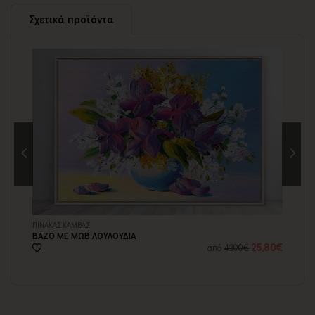
Εάν η αποστολή πραγματοποιείται κατά τη διάρκεια μεγάλων
εορτών ή αργιών ή καλοκαιρινών διακοπών, μπορεί να χρειαστεί
Σχετικά προϊόντα
λίγος περισσότερος χρόνος για να παραδοθεί.
Για αυτές τις περιπτώσεις - φροντίστε την παραγγελία σας
νωρίτερα!
Μπορείτε πάντα να επικοινωνείτε μαζί μας για περισσότερες
info@thinkart.gr
πληροφορίες στο
ΠΙΝΑΚΑΣ ΚΑΜΒΑΣ
ΠΙ
ΒΑΖΟ ΜΕ ΜΩΒ ΛΟΥΛΟΥΔΙΑ
ΚΙ
11€
25,80€
από
43,00€