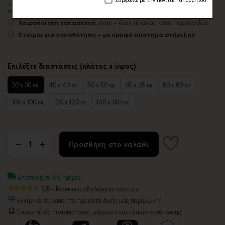
Δυνατότητα προσθήκης
ξύλινης διακοσμητικής κορνίζας
με
πολλές επιλογές
Χειροποίητη κατασκευή
, ένας – ένας πίνακας κατά παραγγελία
Έτοιμοι για τοποθέτηση – με κρυφό σύστημα στήριξης
Επιλέξτε διαστάσεις (πλάτος x ύψος)
30 x 30 εκ.
40 x 40 εκ.
50 x 50 εκ.
65 x 65 εκ.
80 x 80 εκ.
100 x 100 εκ.
120 x 120 εκ.
140 x 140 εκ.
Προσθήκη στο καλάθι
Αποστολή σε 3-8 ημέρες
5/5 - Κορυφαία αξιολόγηση πελατών
Ελληνικά Χειροποίητα προϊόντα δικής μας παραγωγής
Ευρωπαϊκές πιστοποιήσεις μελανιών και υλικών εκτύπωσης: