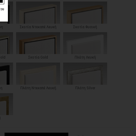
του
ρη
Σκοτία Ντεκαπέ Λευκή
Σκοτία Φυσική
Gold
Σκοτία Gold
Πλάτη Λευκή
ρη
Πλάτη Ντεκαπέ Λευκή
Πλάτη Silver
d