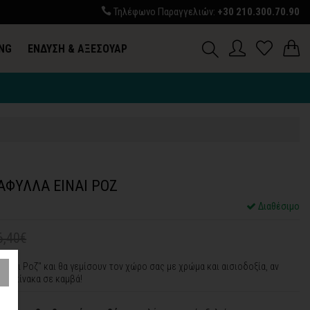
Τηλέφωνο Παραγγελιών:
+30 210.300.70.90
ING
ΕΝΔΥΣΗ & ΑΞΕΣΟΥΑΡ
Σ
ΑΦΥΛΛΑ ΕΙΝΑΙ ΡΟΖ
Διαθέσιμο
6,40€
είναι Ροζ" και θα γεμίσουν τον χώρο σας με χρώμα και αισιοδοξία, αν
τον πίνακα σε καμβά!