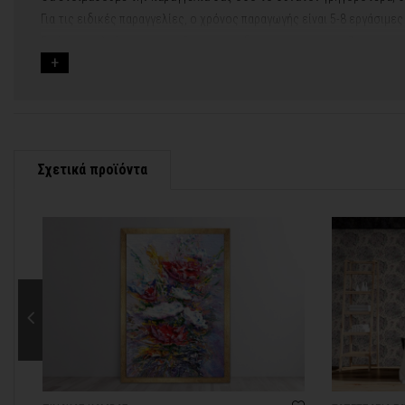
Για τις ειδικές παραγγελίες, ο χρόνος παραγωγής είναι 5-8 εργάσιμε
Εφόσον επιλέξετε να προσθέσετε και διακοσμητική κορνίζα στον πί
Εάν η αποστολή πραγματοποιείται κατά τη διάρκεια μεγάλων εορτών 
Για αυτές τις περιπτώσεις - φροντίστε την παραγγελία σας νωρίτερα!
Μπορείτε πάντα να επικοινωνείτε μαζί μας για περισσότερες πληρο
Σχετικά προϊόντα