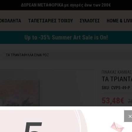
ΔΩΡΕΑΝ ΜΕΤΑΦΟΡΙΚΑ με αγορές άνω των 200€
ΟΚΟΛΛΗΤΑ
TΑΠΕΤΣΑΡΙΕΣ ΤΟΙΧΟΥ
ΣΥΛΛΟΓΕΣ
HOME & LIV
Up to -35% Summer Art Sale is On!
ΤΑ ΤΡΙΑΝΤΑΦΥΛΛΑ ΕΙΝΑΙ ΡΟΖ
ΠΙΝΑΚΑΣ ΚΑΜΒΑ
ΤΑ ΤΡΙΑΝΤ
SKU: CVPS-49-P
53,48€
7
"Τα Τριαντάφυλλα 
επιλέξετε αυτόν 