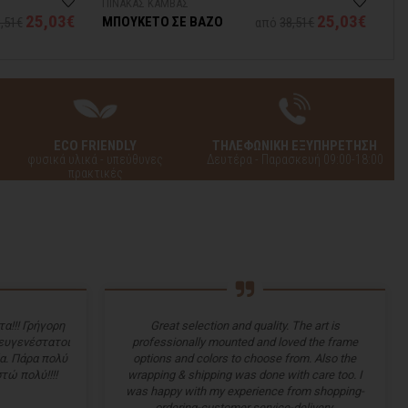
ΠΙΝΑΚΑΣ ΚΑΜΒΑΣ
ΠΙ
25,03€
25,03€
ΜΠΟΥΚΕΤΟ ΣΕ ΒΑΖΟ
Ο
,51€
από
38,51€
ECO FRIENDLY
ΤΗΛΕΦΩΝΙΚΗ ΕΞΥΠΗΡΕΤΗΣΗ
φυσικά υλικά - υπεύθυνες
Δευτέρα - Παρασκευή 09:00-18:00
πρακτικές
α!!! Γρήγορη
Great selection and quality. The art is
 ευγενέστατοι
professionally mounted and loved the frame
α. Πάρα πολύ
options and colors to choose from. Also the
τώ πολύ!!!!
wrapping & shipping was done with care too. I
was happy with my experience from shopping-
ordering-customer service-delivery.