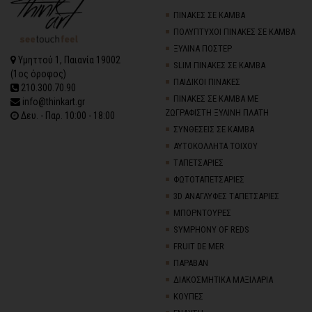
ΠΙΝΑΚΕΣ ΣΕ ΚΑΜΒΑ
ΠΟΛΥΠΤΥΧΟΙ ΠΙΝΑΚΕΣ ΣΕ ΚΑΜΒΑ
ΞΥΛΙΝΑ ΠΟΣΤΕΡ
Υμηττού 1, Παιανία 19002
SLIM ΠΙΝΑΚΕΣ ΣΕ ΚΑΜΒΑ
(1ος όροφος)
ΠΑΙΔΙΚΟΙ ΠΙΝΑΚΕΣ
210.300.70.90
ΠΙΝΑΚΕΣ ΣΕ ΚΑΜΒΑ ΜΕ
info@thinkart.gr
ΖΩΓΡΑΦΙΣΤΗ ΞΥΛΙΝΗ ΠΛΑΤΗ
Δευ. - Παρ. 10:00 - 18:00
ΣΥΝΘΕΣΕΙΣ ΣΕ ΚΑΜΒΑ
ΑΥΤΟΚΟΛΛΗΤΑ ΤΟΙΧΟΥ
TΑΠΕΤΣΑΡΙΕΣ
ΦΩΤΟΤΑΠΕΤΣΑΡΙΕΣ
3D AΝΑΓΛΥΦΕΣ TΑΠΕΤΣΑΡΙΕΣ
ΜΠΟΡΝΤΟΥΡΕΣ
SYMPHONY OF REDS
FRUIT DE MER
ΠΑΡΑΒΑΝ
ΔΙΑΚΟΣΜΗΤΙΚΑ ΜΑΞΙΛΑΡΙΑ
ΚΟΥΠΕΣ