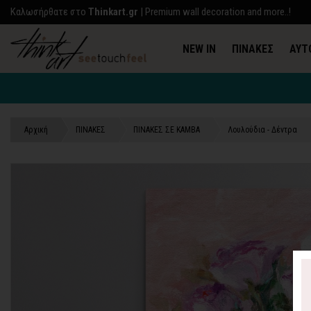
Kαλωσήρθατε στο
Thinkart.gr
| Premium wall decoration and more..!
NEW IN
ΠΙΝΑΚΕΣ
ΑΥΤ
Αρχική
ΠΙΝΑΚΕΣ
ΠΙΝΑΚΕΣ ΣΕ ΚΑΜΒΑ
Λουλούδια - Δέντρα