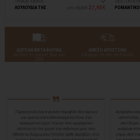
ΠΙΝΑΚΑΣ ΚΑΜΒΑΣ
ΤΑΠΕΤΣΑΡΙΑ P
9€
27,95€
ΛΟΥΛΟΥΔΙΑ ΤΗΣ
ΡΟΜΑΝΤΙΚΟ
από
43,00€
ΑΝΟΙΞΗΣ
ΛΟΥΛΟΥΔΙΑ
ΔΩΡΕΑΝ ΜΕΤΑΦΟΡΙΚΑ
ΑΜΕΣΗ ΑΠΟΣΤΟΛΗ
για όλες τις αγορές άνω των
3-8 μέρες σε όλη την Ελλάδα
200€
Παρήγγειλα ένα 6-φυλλο παραβάν δύο όψεων
Αγόρασα έναν
και έμεινα κατενθουσιασμένη! Είναι ένα
αποστολής,
πραγματικό έργο τέχνης που ομορφαίνει
από δώρο 
απίστευτα τον χώρο του σαλονιού μου, που
ανάμεσα στο
ήθελα να διαχωρίσω! Επίσης ήρθε ακριβώς στις
γύρω από του
ημέρες που έγραφε στην αρχική παραγγελία!!
και προστατε