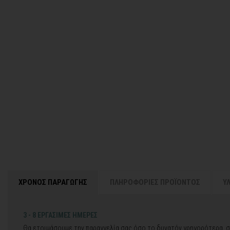
ΧΡΟΝΟΣ ΠΑΡΑΓΩΓΗΣ
ΠΛΗΡΟΦΟΡΙΕΣ ΠΡΟΪΟΝΤΟΣ
Υ
3 - 8 ΕΡΓΑΣΙΜΕΣ ΗΜΕΡΕΣ
Θα ετοιμάσουμε την παραγγελία σας όσο το δυνατόν γρηγορότερα, σ