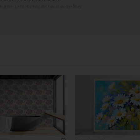
ς ημέρες, μετά την έγκριση των νέων σχεδίων.
νακά σας, ο χρόνος παραγωγής κυμαίνεται
σε 5-8 εργάσιμες ημέρες
.
ή αργιών ή καλοκαιρινών διακοπών, μπορεί να χρειαστεί λίγος περισσότερος
info@thinkart.gr
φορίες στο