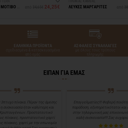
ATTERN
ΠΙΝΑΚΑΣ ΚΑΜΒΑΣ
24,25€
 ΜΟΤΙΒΟ ΜΕ
ΛΕΥΚΕΣ ΜΑΡΓΑΡΙΤΕΣ
από
34,65€
από
38
ΕΛΛΗΝΙΚΑ ΠΡΟΪΟΝΤΑ
ΑΣΦΑΛΕΙΣ ΣΥΝΑΛΛΑΓΕΣ
σχεδιασμένα & κατασκευασμένα
με όλους τους τρόπους
από εμάς
πληρωμής
ΕΙΠΑΝ ΓΙΑ ΕΜΑΣ
 3πτυχο πίνακα. Πέραν της άμεσης
Επαγγελματίες!!! Φοβερή ποιότητ
 η συσκευασία ήταν καλύτερη και
παράδοση, εξυπηρετικότατοι και
Χριστουγέννων. Προστατευτικό
στην τηλεφωνική μας επικοινωνί
υς πίνακες, προστατευτικό χαρτί
καλή συσκευασία!!!! Σας ευχαρισ
ς πίνακες, χαρτί με την επωνυμία
υτικό bubble wrap! Σας ευχαριστώ