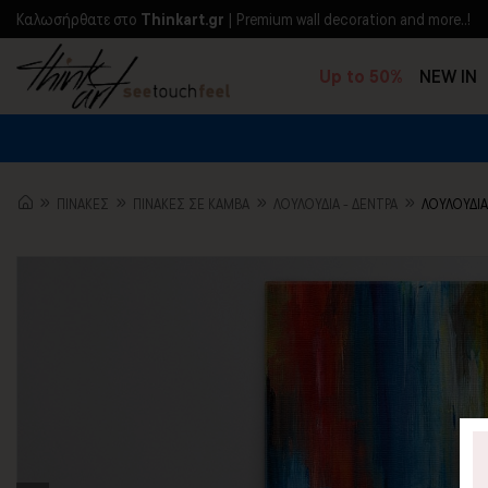
Kαλωσήρθατε στο
Thinkart.gr
| Premium wall decoration and more..!
Up to 50%
NEW IN
ΠΙΝΑΚΕΣ
ΠΙΝΑΚΕΣ ΣΕ ΚΑΜΒΑ
ΛΟΥΛΟΎΔΙΑ - ΔΈΝΤΡΑ
ΛΟΥΛΟΥΔΙ