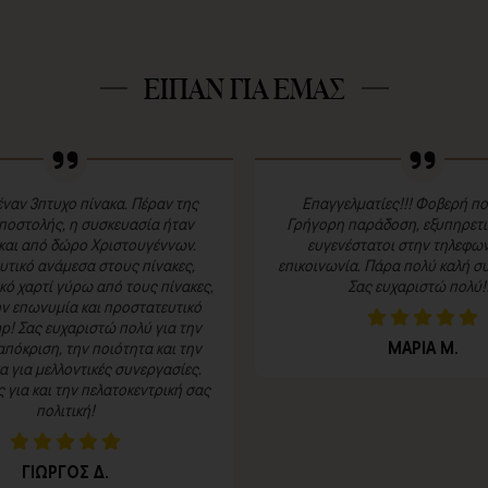
ΕΙΠΑΝ ΓΙΑ ΕΜΑΣ
ναν 3πτυχο πίνακα. Πέραν της
Επαγγελματίες!!! Φοβερή πο
ποστολής, η συσκευασία ήταν
Γρήγορη παράδοση, εξυπηρετικ
και από δώρο Χριστουγέννων.
ευγενέστατοι στην τηλεφων
τικό ανάμεσα στους πίνακες,
επικοινωνία. Πάρα πολύ καλή συ
κό χαρτί γύρω από τους πίνακες,
Σας ευχαριστώ πολύ!!
ην επωνυμία και προστατευτικό
p! Σας ευχαριστώ πολύ για την
ΜΑΡΙΑ Μ.
πόκριση, την ποιότητα και την
 για μελλοντικές συνεργασίες.
για και την πελατοκεντρική σας
πολιτική!
ΓΙΩΡΓΟΣ Δ.