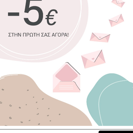
100% πιστο
Οικολογική
οσμές
Δυνατότητα
Χειροποίητ
Έτοιμοι γι
Επιλέξτε διασ
30 x 45 εκ.
4
120 x 180 εκ.
Επιλέξτε κορν
Χωρίς κορν