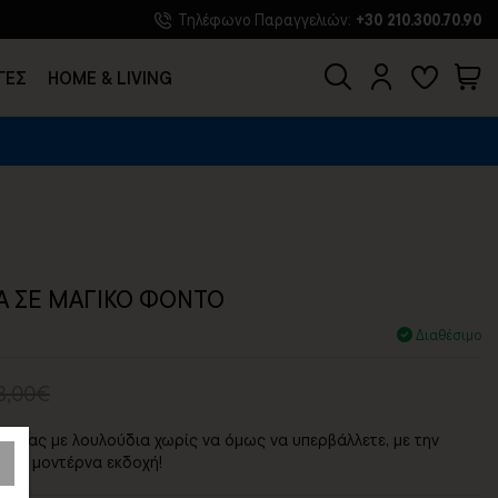
Τηλέφωνο Παραγγελιών:
+30 210.300.70.90
ΓΕΣ
HOME & LIVING
Σ
Α ΣΕ ΜΑΓΙΚΟ ΦΟΝΤΟ
Διαθέσιμο
3,00€
ρο σας με λουλούδια χωρίς να όμως να υπερβάλλετε, με την
ς σε μοντέρνα εκδοχή!