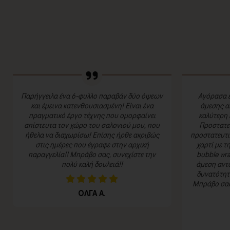
Παρήγγειλα ένα 6-φυλλο παραβάν δύο όψεων
Αγόρασα έ
και έμεινα κατενθουσιασμένη! Είναι ένα
άμεσης α
πραγματικό έργο τέχνης που ομορφαίνει
καλύτερη 
απίστευτα τον χώρο του σαλονιού μου, που
Προστατευ
ήθελα να διαχωρίσω! Επίσης ήρθε ακριβώς
προστατευτι
στις ημέρες που έγραφε στην αρχική
χαρτί με τ
παραγγελία!! Μπράβο σας, συνεχίστε την
bubble wra
πολύ καλή δουλειά!!
άμεση αντα
δυνατότητα
Μπράβο σας 
ΟΛΓΑ Α.