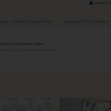
Ασφαλείς 
ΥΛΙΚΟ - ΤΕΧΝΙΚΕΣ ΠΡΟΔΙΑΓΡΑΦΕΣ
ΔΙΑΚΟΣΜΗΤΙΚΕΣ ΚΟΡΝΙΖΕΣ
νήθως σε 3-8 εργάσιμες ημέρες.
ημέρες, μετά την έγκριση των νέων σχεδίων.
ά σας, ο χρόνος παραγωγής κυμαίνεται
σε 5-8 εργάσιμες ημέρες
.
αργιών ή καλοκαιρινών διακοπών, μπορεί να χρειαστεί λίγος περισσότερος χρό
info@thinkart.gr
ίες στο