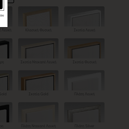
του
έ Λευκή
Κλασική Φυσική
Σκοτία Λευκή
ύρη
Σκοτία Ντεκαπέ Λευκή
Σκοτία Φυσική
Gold
Σκοτία Gold
Πλάτη Λευκή
ρη
Πλάτη Ντεκαπέ Λευκή
Πλάτη Silver