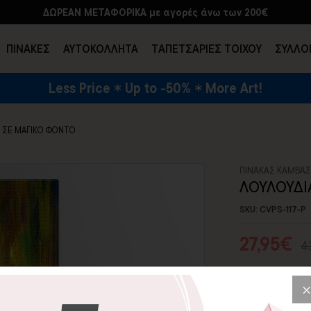
ΔΩΡΕΑΝ ΜΕΤΑΦΟΡΙΚΑ με αγορές άνω των 200€
ΠΙΝΑΚΕΣ
ΑΥΤΟΚΟΛΛΗΤΑ
TΑΠΕΤΣΑΡΙΕΣ ΤΟΙΧΟΥ
ΣΥΛΛΟ
Less Price
Up to -50%
More Art!
ΕΝΔΥΣΗ & ΑΞΕΣΟΥΑΡ
Α ΣΕ ΜΑΓΙΚΟ ΦΟΝΤΟ
ΠΙΝΑΚΑΣ ΚΑΜΒΑ
ΛΟΥΛΟΥΔΙ
SKU: CVPS-117-P
27,95€
4
Γεμίστε τον χώ
απεικόνιση του