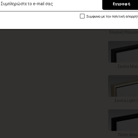
Εγγραφή
Συμφωνώ με την πολιτική απορρή
Κλασική Ντεκαπ
Σκοτία Μα
Σκοτία Light 
Πλάτη Μαύ