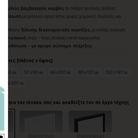
ποιημένος βαμβακερός καμβάς
σε τελάρο φυσικής ξυλείας
 εκτύπωση
με μελάνια νερού latex, χωρίς χημικούς διαλύτες και
 προσθήκης
ξύλινης διακοσμητικής κορνίζας
με πολλές επιλογές
η κατασκευή
, ένας – ένας πίνακας κατά παραγγελία
α τοποθέτηση – με κρυφό σύστημα στήριξης
τάσεις (πλάτος x ύψος)
0 x 65 εκ.
50 x 80 εκ.
65 x 100 εκ.
80 x 120 εκ.
100 x 140 εκ.
140 x 200 εκ.
ίζα για τον πίνακα σας και αναδείξτε τον σε έργο τέχνης
ίζα
Κλασική Λευκή
Κλασική Μαύρη