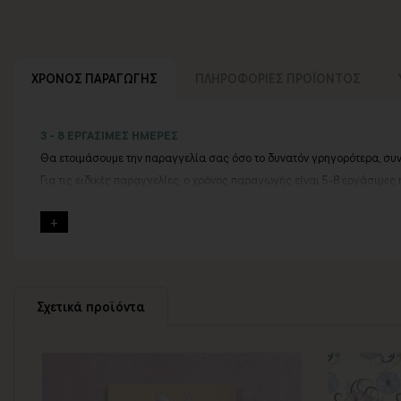
ΧΡΟΝΟΣ ΠΑΡΑΓΩΓΗΣ
ΠΛΗΡΟΦΟΡΙΕΣ ΠΡΟΪΟΝΤΟΣ
3 - 8 ΕΡΓΑΣΙΜΕΣ ΗΜΕΡΕΣ
Θα ετοιμάσουμε την παραγγελία σας όσο το δυνατόν γρηγορότερα, συ
Για τις ειδικές παραγγελίες, ο χρόνος παραγωγής είναι 5-8 εργάσιμες 
Εφόσον επιλέξετε να προσθέσετε και διακοσμητική κορνίζα στον πίνακ
Εάν η αποστολή πραγματοποιείται κατά τη διάρκεια μεγάλων εορτών ή 
Για αυτές τις περιπτώσεις - φροντίστε την παραγγελία σας νωρίτερα!
Μπορείτε πάντα να επικοινωνείτε μαζί μας για περισσότερες πληροφορ
Σχετικά προϊόντα