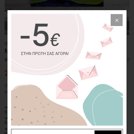
ΠΙΝΑΚΑΣ ΚΑΜΒΑΣ
ΝΟΥΦΑΡΑ
Διαθέσιμο
SKU: CVPS-34-SQ
25,03€
38,51€
Πίνακας με πορτοκαλί νούφαρα σε όμορφο σκούρο μπλε φόντο για
έναν χώρο με χρωματικές αντιθέσεις.
100% πιστοποιημένος βαμβακερός καμβάς
σε τελάρο φυσικής
ξυλείας
Οικολογική εκτύπωση
με μελάνια νερού latex, χωρίς χημικούς
διαλύτες και οσμές
Δυνατότητα προσθήκης
ξύλινης διακοσμητικής κορνίζας
με
πολλές επιλογές