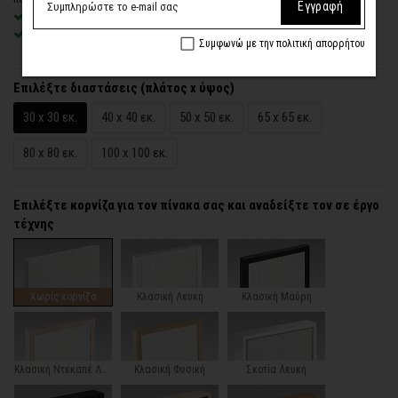
Εγγραφή
Χειροποίητη κατασκευή
, ένας – ένας πίνακας κατά παραγγελία
Έτοιμοι για τοποθέτηση – με κρυφό σύστημα στήριξης
Συμφωνώ με την πολιτική απορρήτου
Επιλέξτε διαστάσεις (πλάτος x ύψος)
30 x 30 εκ.
40 x 40 εκ.
50 x 50 εκ.
65 x 65 εκ.
80 x 80 εκ.
100 x 100 εκ.
Επιλέξτε κορνίζα για τον πίνακα σας και αναδείξτε τον σε έργο
τέχνης
Χωρίς κορνίζα
Κλασική Λευκή
Κλασική Μαύρη
Κλασική Ντεκαπέ Λευκή
Κλασική Φυσική
Σκοτία Λευκή