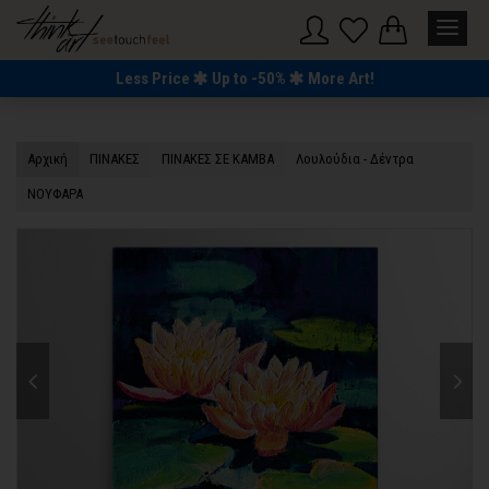
Less Price
Up to -50%
More Art!
Αρχική
ΠΙΝΑΚΕΣ
ΠΙΝΑΚΕΣ ΣΕ ΚΑΜΒΑ
Λουλούδια - Δέντρα
ΝΟΥΦΑΡΑ