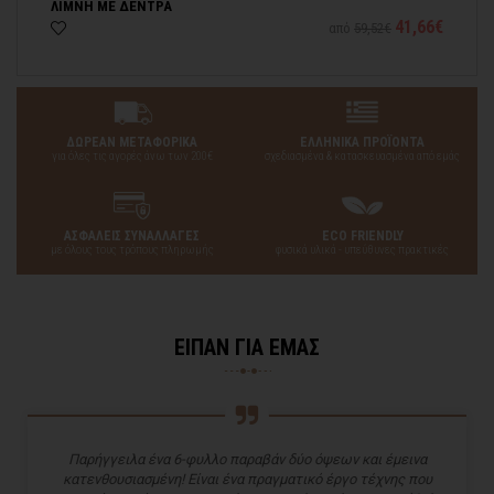
ΛΙΜΝΗ ΜΕ ΔΕΝΤΡΑ
ΛΙ
03€
41,66€
από
59,52€
ΔΩΡΕΑΝ ΜΕΤΑΦΟΡΙΚΑ
ΕΛΛΗΝΙΚΑ ΠΡΟΪΟΝΤΑ
για όλες τις αγορές άνω των 200€
σχεδιασμένα & κατασκευασμένα από εμάς
ΑΣΦΑΛΕΙΣ ΣΥΝΑΛΛΑΓΕΣ
ECO FRIENDLY
με όλους τους τρόπους πληρωμής
φυσικά υλικά - υπεύθυνες πρακτικές
ΕΙΠΑΝ ΓΙΑ ΕΜΑΣ
Παρήγγειλα ένα 6-φυλλο παραβάν δύο όψεων και έμεινα
κατενθουσιασμένη! Είναι ένα πραγματικό έργο τέχνης που