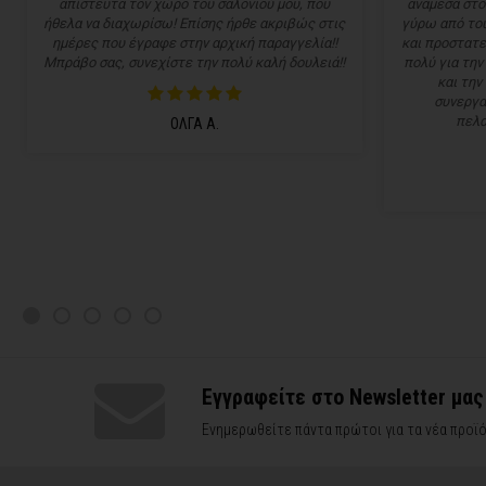
απίστευτα τον χώρο του σαλονιού μου, που
ανάμεσα στο
ήθελα να διαχωρίσω! Επίσης ήρθε ακριβώς στις
γύρω από του
ημέρες που έγραφε στην αρχική παραγγελία!!
και προστατε
Μπράβο σας, συνεχίστε την πολύ καλή δουλειά!!
πολύ για την
και την
συνεργα
πελα
ΟΛΓΑ Α.
Εγγραφείτε στο Newsletter μας
Ενημερωθείτε πάντα πρώτοι για τα νέα προϊό