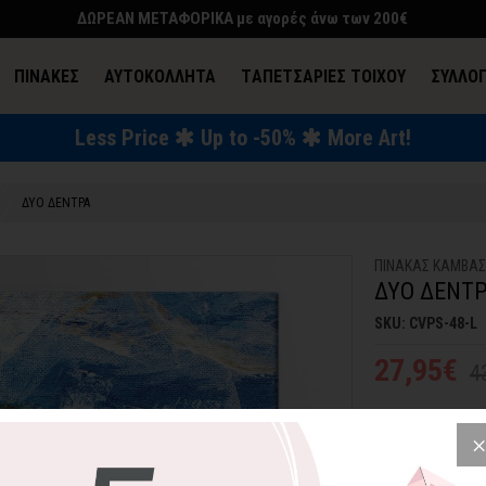
ΔΩΡΕΑΝ ΜΕΤΑΦΟΡΙΚΑ με αγορές άνω των 200€
ΠΙΝΑΚΕΣ
ΑΥΤΟΚΟΛΛΗΤΑ
TΑΠΕΤΣΑΡΙΕΣ ΤΟΙΧΟΥ
ΣΥΛΛΟ
Less Price
Up to -50%
More Art!
ΕΝΔΥΣΗ & ΑΞΕΣΟΥΑΡ
ΔΥΟ ΔΕΝΤΡΑ
ΠΙΝΑΚΑΣ ΚΑΜΒΑ
ΔΥΟ ΔΕΝΤ
SKU: CVPS-48-L
27,95€
4
Επιλέξτε τον πίν
ομορφιά του φυσι