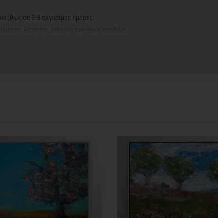
υνήθως σε 3-8 εργάσιμες ημέρες.
ς ημέρες, μετά την έγκριση των νέων σχεδίων.
νακά σας, ο χρόνος παραγωγής κυμαίνεται
σε 5-8 εργάσιμες ημέρες
.
ή αργιών ή καλοκαιρινών διακοπών, μπορεί να χρειαστεί λίγος περισσότερος
info@thinkart.gr
φορίες στο