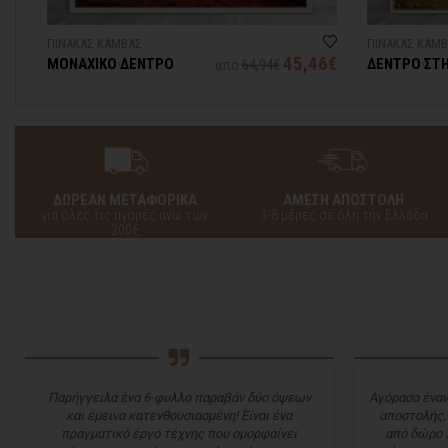
ΠΙΝΑΚΑΣ ΚΑΜΒΑΣ
ΠΙΝΑΚΑΣ ΚΑΜ
3€
45,46€
ΜΟΝΑΧΙΚΟ ΔΕΝΤΡΟ
ΔΕΝΤΡΟ ΣΤ
από
64,94€
ΔΩΡΕΑΝ ΜΕΤΑΦΟΡΙΚΑ
ΑΜΕΣΗ ΑΠΟΣΤΟΛΗ
για όλες τις αγορές άνω των
3-8 μέρες σε όλη την Ελλάδα
200€
Παρήγγειλα ένα 6-φυλλο παραβάν δύο όψεων
Αγόρασα έναν
και έμεινα κατενθουσιασμένη! Είναι ένα
αποστολής,
πραγματικό έργο τέχνης που ομορφαίνει
από δώρο 