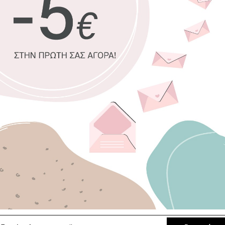
100% πιστοπ
Οικολογική 
Δυνατότητα 
Χειροποίητη
Έτοιμοι για 
Επιλέξτε διαστ
45 x 30 εκ.
140 x 100 εκ.
Επιλέξτε κορνίζ
Χωρίς κορνί