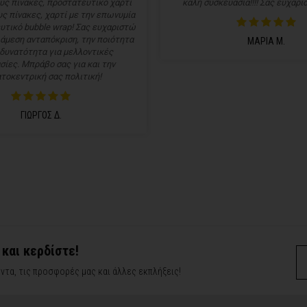
υς πίνακες, προστατευτικό χαρτί
καλή συσκευασία!!!! Σας ευχαρισ
ς πίνακες, χαρτί με την επωνυμία
υτικό bubble wrap! Σας ευχαριστώ
 άμεση ανταπόκριση, την ποιότητα
ΜΑΡΙΑ Μ.
 δυνατότητα για μελλοντικές
σίες. Μπράβο σας για και την
τοκεντρική σας πολιτική!
ΓΙΩΡΓΟΣ Δ.
 και κερδίστε!
ντα, τις προσφορές μας και άλλες εκπλήξεις!