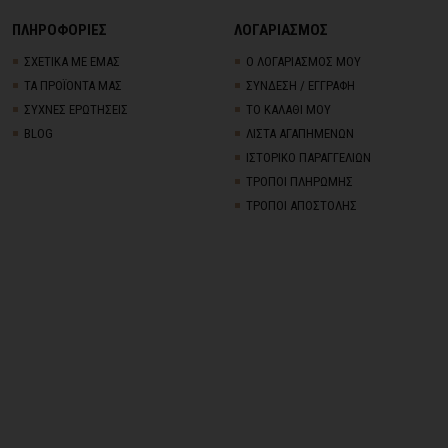
ΠΛΗΡΟΦΟΡΙΕΣ
ΛΟΓΑΡΙΑΣΜΟΣ
ΣΧΕΤΙΚΑ ΜΕ ΕΜΑΣ
Ο ΛΟΓΑΡΙΑΣΜΟΣ ΜΟΥ
ΤΑ ΠΡΟΪΟΝΤΑ ΜΑΣ
ΣΥΝΔΕΣΗ / ΕΓΓΡΑΦΗ
ΣΥΧΝΕΣ ΕΡΩΤΗΣΕΙΣ
ΤΟ ΚΑΛΑΘΙ ΜΟΥ
BLOG
ΛΙΣΤΑ ΑΓΑΠΗΜΕΝΩΝ
ΙΣΤΟΡΙΚΟ ΠΑΡΑΓΓΕΛΙΩΝ
ΤΡΟΠΟΙ ΠΛΗΡΩΜΗΣ
ΤΡΟΠΟΙ ΑΠΟΣΤΟΛΗΣ