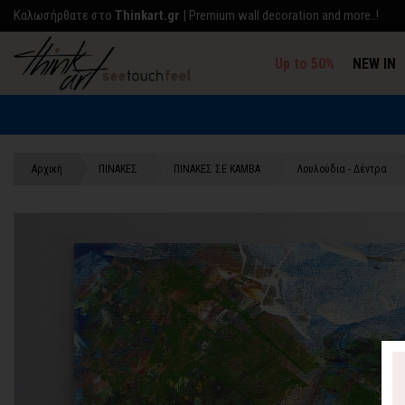
Kαλωσήρθατε στο
Thinkart.gr
| Premium wall decoration and more..!
Up to 50%
NEW IN
Αρχική
ΠΙΝΑΚΕΣ
ΠΙΝΑΚΕΣ ΣΕ ΚΑΜΒΑ
Λουλούδια - Δέντρα