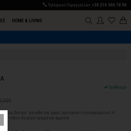
Τηλέφωνο Παραγγελιών:
+30 210.300.70.90
ΓΕΣ
HOME & LIVING
Σ
ΡΑ
Διαθέσιμο
3,00€
ακα "Δύο Δέντρα" για κάθε σας χώρο, προσωπικό ή επαγγελματικό. Η
κού τοπίου θα φέρει ηρεμία και αρμονία.