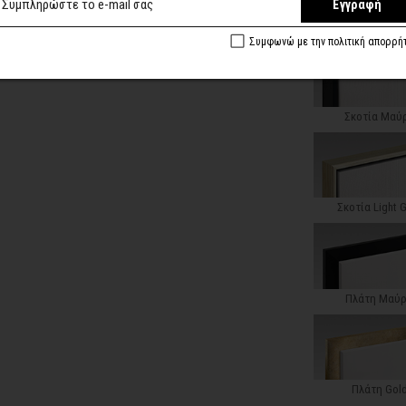
Εγγραφή
Κλασική Ντεκαπέ
Συμφωνώ με την πολιτική απορρή
Σκοτία Μαύ
Σκοτία Light 
Πλάτη Μαύ
Πλάτη Gol