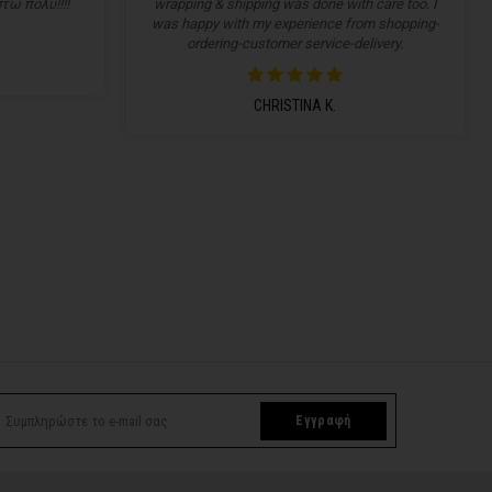
τώ πολύ!!!!
wrapping & shipping was done with care too. I
was happy with my experience from shopping-
ordering-customer service-delivery.
CHRISTINA K.
Εγγραφή