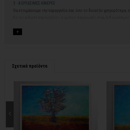
3 - 8 ΕΡΓΑΣΙΜΕΣ ΗΜΕΡΕΣ
Θα ετοιμάσουμε την παραγγελία σας όσο το δυνατόν γρηγορότερα, σ
Για τις ειδικές παραγγελίες, ο χρόνος παραγωγής είναι 5-8 εργάσιμε
Εφόσον επιλέξετε να προσθέσετε και διακοσμητική κορνίζα στον πί
Εάν η αποστολή πραγματοποιείται κατά τη διάρκεια μεγάλων εορτών 
Για αυτές τις περιπτώσεις - φροντίστε την παραγγελία σας νωρίτερα!
Μπορείτε πάντα να επικοινωνείτε μαζί μας για περισσότερες πληρο
Σχετικά προϊόντα