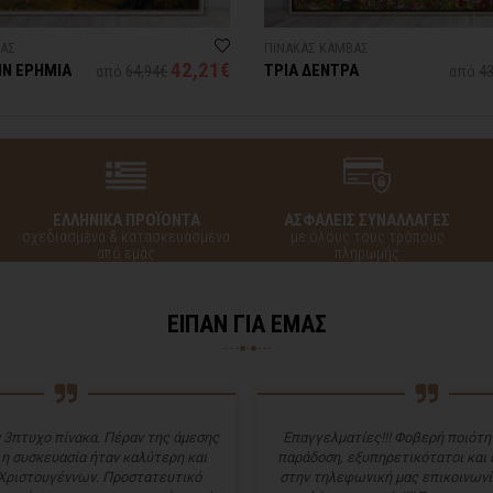
ΒΑΣ
ΠΙΝΑΚΑΣ ΚΑΜΒΑΣ
42,21€
ΗΝ ΕΡΗΜΙΑ
ΤΡΙΑ ΔΕΝΤΡΑ
από
64,94€
από
43
ΕΛΛΗΝΙΚΑ ΠΡΟΪΟΝΤΑ
ΑΣΦΑΛΕΙΣ ΣΥΝΑΛΛΑΓΕΣ
σχεδιασμένα & κατασκευασμένα
με όλους τους τρόπους
από εμάς
πληρωμής
ΕΙΠΑΝ ΓΙΑ ΕΜΑΣ
 3πτυχο πίνακα. Πέραν της άμεσης
Επαγγελματίες!!! Φοβερή ποιότητ
 η συσκευασία ήταν καλύτερη και
παράδοση, εξυπηρετικότατοι και
Χριστουγέννων. Προστατευτικό
στην τηλεφωνική μας επικοινωνί