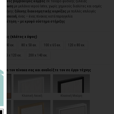
οιημένος βαμβακερός καμβάς
σε τελάρο φυσικής ξυλείας
εκτύπωση
με μελάνια νερού latex, χωρίς χημικούς διαλύτες και οσμές
προσθήκης
ξύλινης διακοσμητικής κορνίζας
με πολλές επιλογές
 κατασκευή
, ένας – ένας πίνακας κατά παραγγελία
τοποθέτηση – με κρυφό σύστημα στήριξης
άσεις (πλάτος x ύψος)
65 x 40 εκ.
80 x 50 εκ.
100 x 65 εκ.
120 x 80 εκ.
180 x 120 εκ.
200 x 140 εκ.
α για τον πίνακα σας και αναδείξτε τον σε έργο τέχνης
ζα
Κλασική Λευκή
Κλασική Μαύρη