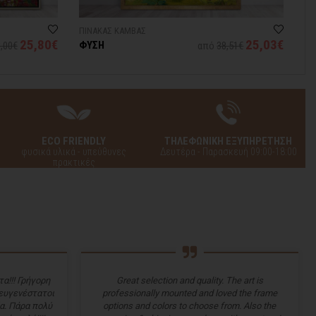
ΠΙΝΑΚΑΣ ΚΑΜΒΑΣ
ΠΙ
25,80€
25,03€
ΦΥΣΗ
Ε
,00€
από
38,51€
Α
ECO FRIENDLY
ΤΗΛΕΦΩΝΙΚΗ ΕΞΥΠΗΡΕΤΗΣΗ
φυσικά υλικά - υπεύθυνες
Δευτέρα - Παρασκευή 09:00-18:00
πρακτικές
α!!! Γρήγορη
Great selection and quality. The art is
 ευγενέστατοι
professionally mounted and loved the frame
α. Πάρα πολύ
options and colors to choose from. Also the