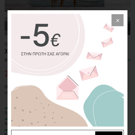
ΠΙΝΑΚΑΣ ΚΑΜΒΑΣ
ΧΡΩΜΑΤΙΣΤΑ ΔΕΝΤΡΑΚΙΑ
Διαθέσιμο
SKU: CVPS-24-SQ
25,03€
38,51€
Μίνιμαλ πίνακας με "Χρωματιστά Δεντράκια" και γκρι φόντο για το
υπνοδωμάτιο, το γραφείο ή ακόμη και το σαλόνι σας.
100% πιστοποιημένος βαμβακερός καμβάς
σε τελάρο φυσικής
ξυλείας
Οικολογική εκτύπωση
με μελάνια νερού latex, χωρίς χημικούς
διαλύτες και οσμές
Δυνατότητα προσθήκης
ξύλινης διακοσμητικής κορνίζας
με
πολλές επιλογές