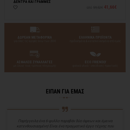
ΔΕΝΤΡΑ ΚΑΙ ΓΡΑΜΜΕΣ
ΔΕ
43€
41,66€
από
59,52€
ΔΩΡΕΑΝ ΜΕΤΑΦΟΡΙΚΑ
ΕΛΛΗΝΙΚΑ ΠΡΟΪΟΝΤΑ
για όλες τις αγορές άνω των 200€
σχεδιασμένα & κατασκευασμένα από εμάς
ΑΣΦΑΛΕΙΣ ΣΥΝΑΛΛΑΓΕΣ
ECO FRIENDLY
με όλους τους τρόπους πληρωμής
φυσικά υλικά - υπεύθυνες πρακτικές
ΕΙΠΑΝ ΓΙΑ ΕΜΑΣ
Παρήγγειλα ένα 6-φυλλο παραβάν δύο όψεων και έμεινα
κατενθουσιασμένη! Είναι ένα πραγματικό έργο τέχνης που