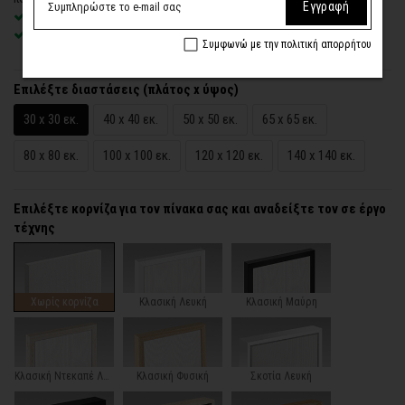
Εγγραφή
Χειροποίητη κατασκευή
, ένας – ένας πίνακας κατά παραγγελία
Έτοιμοι για τοποθέτηση – με κρυφό σύστημα στήριξης
Συμφωνώ με την πολιτική απορρήτου
Επιλέξτε διαστάσεις (πλάτος x ύψος)
30 x 30 εκ.
40 x 40 εκ.
50 x 50 εκ.
65 x 65 εκ.
80 x 80 εκ.
100 x 100 εκ.
120 x 120 εκ.
140 x 140 εκ.
Επιλέξτε κορνίζα για τον πίνακα σας και αναδείξτε τον σε έργο
τέχνης
Χωρίς κορνίζα
Κλασική Λευκή
Κλασική Μαύρη
Κλασική Ντεκαπέ Λευκή
Κλασική Φυσική
Σκοτία Λευκή