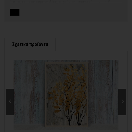
Για τις ειδικές παραγγελίες, ο χρόνος παραγωγής είναι 5-8
εργάσιμες ημέρες, μετά την έγκριση των νέων σχεδίων.
Εφόσον επιλέξετε να προσθέσετε και διακοσμητική κορνίζα
στον πίνακά σας, ο χρόνος παραγωγής κυμαίνεται
σε 5-8
εργάσιμες ημέρες
.
Εάν η αποστολή πραγματοποιείται κατά τη διάρκεια μεγάλων
εορτών ή αργιών ή καλοκαιρινών διακοπών, μπορεί να χρειαστεί
λίγος περισσότερος χρόνος για να παραδοθεί.
Σχετικά προϊόντα
Για αυτές τις περιπτώσεις - φροντίστε την παραγγελία σας
νωρίτερα!
Μπορείτε πάντα να επικοινωνείτε μαζί μας για περισσότερες
info@thinkart.gr
πληροφορίες στο