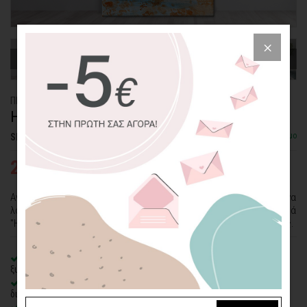
ΠΙΝΑΚΑΣ ΚΑΜΒΑΣ
Η ΦΥΣΗ ΤΟ ΦΘΙΝΟΠΩΡΟ
Διαθέσιμο
SKU: CVPS-12-P
27,95€
43,00€
Αν σας αρέσουν περισσότερο τα πορτοκαλί φύλλα από τα ανθισμένα
λουλούδια, το Φθινόπωρο είναι η εποχή σας! Και ο πίνακας σε καμβά
"Η Φύση το Φθινόπωρο" η πιο κατάλληλη επιλογή για τον χώρο σας.
100% πιστοποιημένος βαμβακερός καμβάς
σε τελάρο φυσικής
ξυλείας
Οικολογική εκτύπωση
με μελάνια νερού latex, χωρίς χημικούς
διαλύτες και οσμές