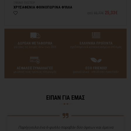
ΞΥΛΙΝΟ ΠΟΣΤΕΡ
ΞΥ
ΧΡΥΣΑΦΕΝΙΑ ΦΘΙΝΟΠΩΡΙΝΑ ΦΥΛΛΑ
ΚΑ
45€
25,33€
από
33,77€
ΔΩΡΕΑΝ ΜΕΤΑΦΟΡΙΚΑ
ΕΛΛΗΝΙΚΑ ΠΡΟΪΟΝΤΑ
για όλες τις αγορές άνω των 200€
σχεδιασμένα & κατασκευασμένα από εμάς
ΑΣΦΑΛΕΙΣ ΣΥΝΑΛΛΑΓΕΣ
ECO FRIENDLY
με όλους τους τρόπους πληρωμής
φυσικά υλικά - υπεύθυνες πρακτικές
ΕΙΠΑΝ ΓΙΑ ΕΜΑΣ
Παρήγγειλα ένα 6-φυλλο παραβάν δύο όψεων και έμεινα