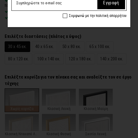
Δυνατότητα προσθήκης
ξύλινης διακοσμητικής κορνίζας
με
Εγγραφή
πολλές επιλογές
Χειροποίητη κατασκευή
, ένας – ένας πίνακας κατά παραγγελία
Συμφωνώ με την πολιτική απορρήτου
Έτοιμοι για τοποθέτηση – με κρυφό σύστημα στήριξης
Επιλέξτε διαστάσεις (πλάτος x ύψος)
30 x 45 εκ.
40 x 65 εκ.
50 x 80 εκ.
65 x 100 εκ.
80 x 120 εκ.
100 x 140 εκ.
120 x 180 εκ.
140 x 200 εκ.
Επιλέξτε κορνίζα για τον πίνακα σας και αναδείξτε τον σε έργο
τέχνης
Χωρίς κορνίζα
Κλασική Λευκή
Κλασική Μαύρη
Κλασική Ντεκαπέ Λευκή
Κλασική Φυσική
Σκοτία Λευκή