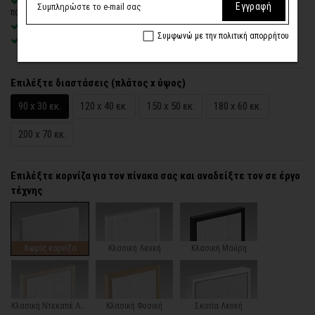
Δυνατότητα προσθήκης
ξύλινης διακοσμητικής κορνίζας
με
Εγγραφή
πολλές επιλογές
Χειροποίητη κατασκευή
, ένας – ένας πίνακας κατά παραγγελία
Συμφωνώ με την πολιτική απορρήτου
Έτοιμοι για τοποθέτηση – με κρυφό σύστημα στήριξης
Επιλέξτε διαστάσεις (πλάτος x ύψος)
90 x 30 εκ.
120 x 40 εκ.
150 x 50 εκ.
180 x 60 εκ.
200 x 70 εκ.
Επιλέξτε κορνίζα για τον πίνακα σας και αναδείξτε τον σε έργο
τέχνης
Χωρίς κορνίζα
Κλασική Λευκή
Κλασική Μαύρη
Κλασική Ντεκαπέ Λευκή
Κλασική Φυσική
Σκοτία Λευκή