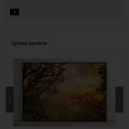
Για τις ειδικές παραγγελίες, ο χρόνος παραγωγής είναι 5-8
εργάσιμες ημέρες, μετά την έγκριση των νέων σχεδίων.
Εφόσον επιλέξετε να προσθέσετε και διακοσμητική κορνίζα
στον πίνακά σας, ο χρόνος παραγωγής κυμαίνεται
σε 5-8
εργάσιμες ημέρες
.
Εάν η αποστολή πραγματοποιείται κατά τη διάρκεια μεγάλων
εορτών ή αργιών ή καλοκαιρινών διακοπών, μπορεί να χρειαστεί
λίγος περισσότερος χρόνος για να παραδοθεί.
Σχετικά προϊόντα
Για αυτές τις περιπτώσεις - φροντίστε την παραγγελία σας
νωρίτερα!
Μπορείτε πάντα να επικοινωνείτε μαζί μας για περισσότερες
info@thinkart.gr
πληροφορίες στο