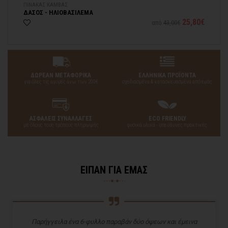
ΠΙΝΑΚΑΣ ΚΑΜΒΑΣ
ΠΙ
ΔΑΣΟΣ - ΗΛΙΟΒΑΣΙΛΕΜΑ
ΜΠ
03€
25,80€
από
43,00€
ΔΩΡΕΑΝ ΜΕΤΑΦΟΡΙΚΑ
ΕΛΛΗΝΙΚΑ ΠΡΟΪΟΝΤΑ
για όλες τις αγορές άνω των 200€
σχεδιασμένα & κατασκευασμένα από εμάς
ΑΣΦΑΛΕΙΣ ΣΥΝΑΛΛΑΓΕΣ
ECO FRIENDLY
με όλους τους τρόπους πληρωμής
φυσικά υλικά - υπεύθυνες πρακτικές
ΕΙΠΑΝ ΓΙΑ ΕΜΑΣ
Παρήγγειλα ένα 6-φυλλο παραβάν δύο όψεων και έμεινα