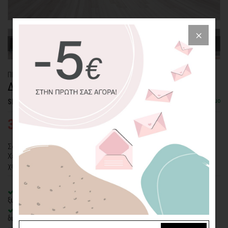
ΠΙΝΑΚΑΣ ΚΑΜΒΑΣ
ΔΑΣΟΣ ΤΟΝ ΧΕΙΜΩΝΑ
Διαθέσιμο
SKU: CVPS-2-PN
35,71€
59,52€
Σας αρέσει το κρύο και τα χιόνια; Τι θα λέγατε για ένα "Δάσος το
Χειμώνα" μέσα στον χώρο σας; Μπορεί το θέμα να είναι άκρως
χειμωνιάτικο, όμως το χρώμα δεν λείπει από αυτόν τον πίνακα.
100% πιστοποιημένος βαμβακερός καμβάς
σε τελάρο φυσικής
ξυλείας
Οικολογική εκτύπωση
με μελάνια νερού latex, χωρίς χημικούς
διαλύτες και οσμές