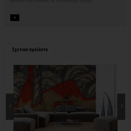
γρηγορότερα, συνήθως σε 3-8 εργάσιμες ημέρες.
Για τις ειδικές παραγγελίες, ο χρόνος παραγωγής είναι 5-8
εργάσιμες ημέρες, μετά την έγκριση των νέων σχεδίων.
Εφόσον επιλέξετε να προσθέσετε και διακοσμητική κορνίζα
στον πίνακά σας, ο χρόνος παραγωγής κυμαίνεται
σε 5-8
εργάσιμες ημέρες
.
Εάν η αποστολή πραγματοποιείται κατά τη διάρκεια μεγάλων
εορτών ή αργιών ή καλοκαιρινών διακοπών, μπορεί να χρειαστεί
λίγος περισσότερος χρόνος για να παραδοθεί.
Σχετικά προϊόντα
Για αυτές τις περιπτώσεις - φροντίστε την παραγγελία σας
νωρίτερα!
Μπορείτε πάντα να επικοινωνείτε μαζί μας για περισσότερες
info@thinkart.gr
πληροφορίες στο