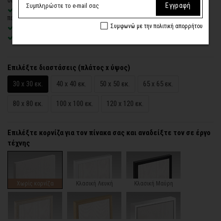
Εγγραφή
Δυνατότητα προσθήκης
ξύλινης διακοσμητικής κορνίζας
με
πολλές επιλογές
Συμφωνώ με την πολιτική απορρήτου
Χειροποίητη κατασκευή
, ένας – ένας πίνακας κατά παραγγελία
Έτοιμοι για τοποθέτηση – με κρυφό σύστημα στήριξης
Επιλέξτε διαστάσεις (πλάτος x ύψος)
30 x 30 εκ.
40 x 40 εκ.
50 x 50 εκ.
65 x 65 εκ.
80 x 80 εκ.
100 x 100 εκ.
120 x 120 εκ.
Επιλέξτε κορνίζα για τον πίνακα σας και αναδείξτε τον σε έργο
τέχνης
Χωρίς κορνίζα
Κλασική Λευκή
Κλασική Μαύρη