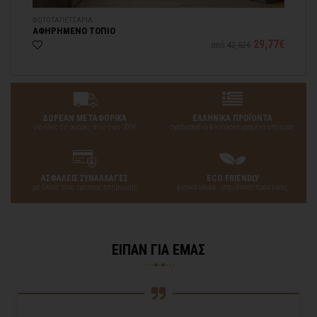
ΦΩΤΟΤΑΠΕΤΣΑΡΙA
ΠΙ
ΑΦΗΡΗΜΕΝΟ ΤΟΠΙΟ
ΛΟ
25€
29,77€
από
42,52€
ΔΩΡΕΑΝ ΜΕΤΑΦΟΡΙΚΑ
ΕΛΛΗΝΙΚΑ ΠΡΟΪΟΝΤΑ
για όλες τις αγορές άνω των 200€
σχεδιασμένα & κατασκευασμένα από εμάς
ΑΣΦΑΛΕΙΣ ΣΥΝΑΛΛΑΓΕΣ
ECO FRIENDLY
με όλους τους τρόπους πληρωμής
φυσικά υλικά - υπεύθυνες πρακτικές
ΕΙΠΑΝ ΓΙΑ ΕΜΑΣ