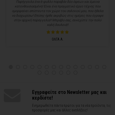
Παρήγγειλα ένα 6-φυλλο παραβάν δύο όψεων και έμεινα
κατενθουσιασμένη! Είναι ένα πραγματικό έργο τέχνης που
ομορφαίνει απίστευτα τον χώρο του σαλονιού μου, που ήθελα
να διαχωρίσω! Επίσης ήρθε ακριβώς στις ημέρες που έγραφε
στην αρχική παραγγελία!! Μπράβο σας, συνεχίστε την πολύ
καλή δουλειά!!
ΟΛΓΑ Α.
Εγγραφείτε στο Newsletter μας και
κερδίστε!
Ενημερωθείτε πάντα πρώτοι για τα νέα προϊόντα, τις
προσφορές μας και άλλες εκπλήξεις!