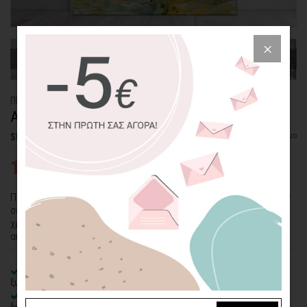
ΠΙΝΑΚΑΣ ΚΑΜΒΑΣ
ΑΦΗΡΗΜΕΝΗ ΑΠΟΔΟΣΗ ΤΟΠΙΟΥ
Διαθέσιμο
SKU: CVPS-26-SQ
19,26€
38,51€
Πολλές κίτρινες, πορτοκαλί, πράσινες και μπλε πινελιές συνθέτουν
σε αυτόν τον πίνακα μια αφηρημένη μορφή φυσικού τοπίου. Αν τα
χρώματα αυτά ταιριάζουν στην παλέτα του χώρου σας, τότε το
αποτέλεσμα θα είναι σίγουρα αρμονικό!
100% πιστοποιημένος βαμβακερός καμβάς
σε τελάρο φυσικής
ξυλείας
Οικολογική εκτύπωση
με μελάνια νερού latex, χωρίς χημικούς
διαλύτες και οσμές