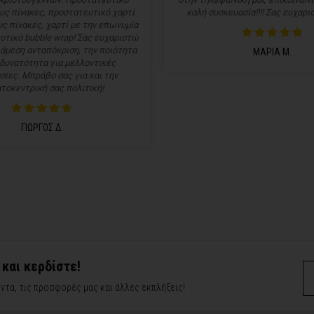
υς πίνακες, προστατευτικό χαρτί
καλή συσκευασία!!!! Σας ευχαρισ
ς πίνακες, χαρτί με την επωνυμία
υτικό bubble wrap! Σας ευχαριστώ
 άμεση ανταπόκριση, την ποιότητα
ΜΑΡΙΑ Μ.
 δυνατότητα για μελλοντικές
σίες. Μπράβο σας για και την
τοκεντρική σας πολιτική!
ΓΙΩΡΓΟΣ Δ.
 και κερδίστε!
ντα, τις προσφορές μας και άλλες εκπλήξεις!