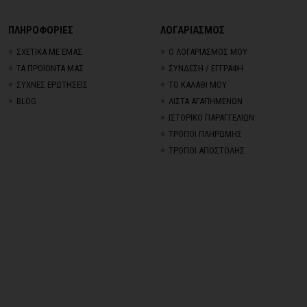
ΠΛΗΡΟΦΟΡΙΕΣ
ΛΟΓΑΡΙΑΣΜΟΣ
ΣΧΕΤΙΚΑ ΜΕ ΕΜΑΣ
Ο ΛΟΓΑΡΙΑΣΜΟΣ ΜΟΥ
ΤΑ ΠΡΟΪΟΝΤΑ ΜΑΣ
ΣΥΝΔΕΣΗ / ΕΓΓΡΑΦΗ
ΣΥΧΝΕΣ ΕΡΩΤΗΣΕΙΣ
ΤΟ ΚΑΛΑΘΙ ΜΟΥ
BLOG
ΛΙΣΤΑ ΑΓΑΠΗΜΕΝΩΝ
ΙΣΤΟΡΙΚΟ ΠΑΡΑΓΓΕΛΙΩΝ
ΤΡΟΠΟΙ ΠΛΗΡΩΜΗΣ
ΤΡΟΠΟΙ ΑΠΟΣΤΟΛΗΣ