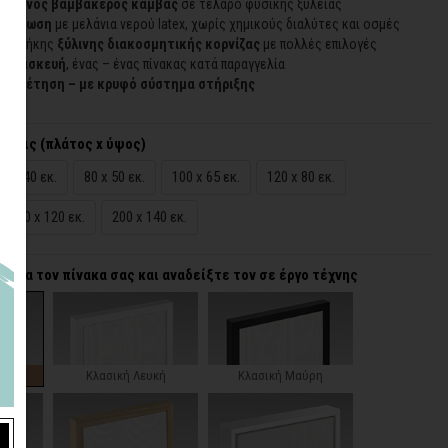
οιημένος βαμβακερός καμβάς
σε τελάρο φυσικής ξυλείας
εκτύπωση
με μελάνια νερού latex, χωρίς χημικούς διαλύτες και οσμές
προσθήκης
ξύλινης διακοσμητικής κορνίζας
με πολλές επιλογές
 κατασκευή
, ένας – ένας πίνακας κατά παραγγελία
τοποθέτηση – με κρυφό σύστημα στήριξης
άσεις (πλάτος x ύψος)
65 x 40 εκ.
80 x 50 εκ.
100 x 65 εκ.
120 x 80 εκ.
180 x 120 εκ.
200 x 140 εκ.
α για τον πίνακα σας και αναδείξτε τον σε έργο τέχνης
ζα
Κλασική Λευκή
Κλασική Μαύρη