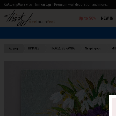
Kαλωσήρθατε στο
Thinkart.gr
| Premium wall decoration and more..!
Up to 50%
NEW IN
Αρχική
ΠΙΝΑΚΕΣ
ΠΙΝΑΚΕΣ ΣΕ ΚΑΜΒΑ
Νεκρή φύση
ΜΠ