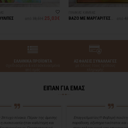
ΒΑΣ
ΠΙΝΑΚΑΣ ΚΑΜΒΑΣ
25,03€
ΟΥΛΙΠΕΣ
ΒΑΖΟ ΜΕ ΜΑΡΓΑΡΙΤΕΣ
από
38,51€
από
43
ΚΑΙ ΤΟΥΛΙΠΕΣ
ΕΛΛΗΝΙΚΑ ΠΡΟΪΟΝΤΑ
ΑΣΦΑΛΕΙΣ ΣΥΝΑΛΛΑΓΕΣ
σχεδιασμένα & κατασκευασμένα
με όλους τους τρόπους
από εμάς
πληρωμής
ΕΙΠΑΝ ΓΙΑ ΕΜΑΣ
 3πτυχο πίνακα. Πέραν της άμεσης
Επαγγελματίες!!! Φοβερή ποιότητ
 η συσκευασία ήταν καλύτερη και
παράδοση, εξυπηρετικότατοι και
Χριστουγέννων. Προστατευτικό
στην τηλεφωνική μας επικοινωνί