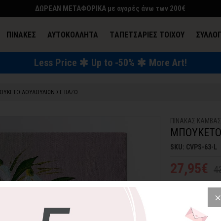
ΔΩΡΕΑΝ ΜΕΤΑΦΟΡΙΚΑ με αγορές άνω των 200€
ΠΙΝΑΚΕΣ
ΑΥΤΟΚΟΛΛΗΤΑ
TΑΠΕΤΣΑΡΙΕΣ ΤΟΙΧΟΥ
ΣΥΛΛΟ
Less Price
Up to -50%
More Art!
ΕΝΔΥΣΗ & ΑΞΕΣΟΥΑΡ
ΟΥΚΕΤΟ ΛΟΥΛΟΥΔΙΩΝ ΣΕ ΒΑΖΟ
ΠΙΝΑΚΑΣ ΚΑΜΒΑ
ΜΠΟΥΚΕΤΟ
SKU: CVPS-63-L
27,95€
4
Αν έχετε πιο κλ
θα "δέσει" αρμον