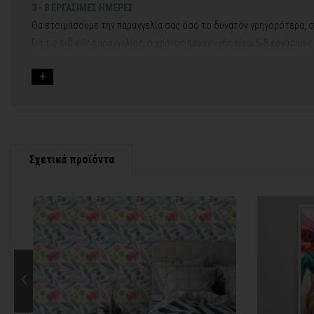
3 - 8 ΕΡΓΑΣΙΜΕΣ ΗΜΕΡΕΣ
Θα ετοιμάσουμε την παραγγελία σας όσο το δυνατόν γρηγορότερα, σ
Για τις ειδικές παραγγελίες, ο χρόνος παραγωγής είναι 5-8 εργάσιμε
Εφόσον επιλέξετε να προσθέσετε και διακοσμητική κορνίζα στον πί
Εάν η αποστολή πραγματοποιείται κατά τη διάρκεια μεγάλων εορτών 
Για αυτές τις περιπτώσεις - φροντίστε την παραγγελία σας νωρίτερα!
Μπορείτε πάντα να επικοινωνείτε μαζί μας για περισσότερες πληρο
Σχετικά προϊόντα