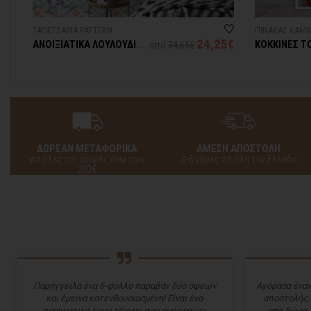
ΤΑΠΕΤΣΑΡΙΑ PATTERN
ΠΙΝΑΚΑΣ ΚΑΜ
8€
24,25€
ΑΝΟΙΞΙΑΤΙΚΑ ΛΟΥΛΟΥΔΙΑ
ΚΟΚΚΙΝΕΣ Τ
από
34,65€
- ΑΚΟΥΑΡΕΛΑ
ΔΩΡΕΑΝ ΜΕΤΑΦΟΡΙΚΑ
ΑΜΕΣΗ ΑΠΟΣΤΟΛΗ
για όλες τις αγορές άνω των
3-8 μέρες σε όλη την Ελλάδα
200€
Παρήγγειλα ένα 6-φυλλο παραβάν δύο όψεων
Αγόρασα έναν
και έμεινα κατενθουσιασμένη! Είναι ένα
αποστολής,
πραγματικό έργο τέχνης που ομορφαίνει
από δώρο 