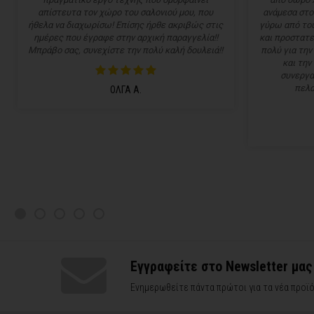
απίστευτα τον χώρο του σαλονιού μου, που
ανάμεσα στο
ήθελα να διαχωρίσω! Επίσης ήρθε ακριβώς στις
γύρω από του
ημέρες που έγραφε στην αρχική παραγγελία!!
και προστατε
Μπράβο σας, συνεχίστε την πολύ καλή δουλειά!!
πολύ για την
και την
συνεργα
πελα
ΟΛΓΑ Α.
Εγγραφείτε στο Newsletter μας
Ενημερωθείτε πάντα πρώτοι για τα νέα προϊό