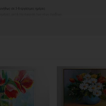
υνήθως σε 3-8 εργάσιμες ημέρες.
ς ημέρες, μετά την έγκριση των νέων σχεδίων.
νακά σας, ο χρόνος παραγωγής κυμαίνεται
σε 5-8 εργάσιμες ημέρες
.
ή αργιών ή καλοκαιρινών διακοπών, μπορεί να χρειαστεί λίγος περισσότερος
info@thinkart.gr
φορίες στο