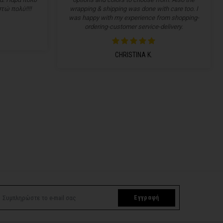
τώ πολύ!!!!
wrapping & shipping was done with care too. I
was happy with my experience from shopping-
ordering-customer service-delivery.
CHRISTINA K.
Εγγραφή