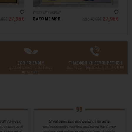
ΠΙΝΑΚΑΣ ΚΑΜΒΑΣ
ΠΙ
27,95€
27,95€
ΒΑΖΟ ΜΕ ΜΩΒ
ΚΙ
,00€
από
43,00€
ΛΟΥΛΟΥΔΙΑ
Λ
ECO FRIENDLY
ΤΗΛΕΦΩΝΙΚΗ ΕΞΥΠΗΡΕΤΗΣΗ
φυσικά υλικά - υπεύθυνες
Δευτέρα - Παρασκευή 09:00-18:00
πρακτικές
α!!! Γρήγορη
Great selection and quality. The art is
 ευγενέστατοι
professionally mounted and loved the frame
α. Πάρα πολύ
options and colors to choose from. Also the