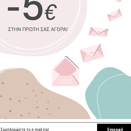
100% πιστοπ
Οικολογική 
Δυνατότητα 
Χειροποίητη
Έτοιμοι για 
Επιλέξτε διαστ
45 x 30 εκ.
140 x 100 εκ.
Επιλέξτε κορνίζ
Χωρίς κορνί
Εγγραφή