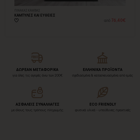
ΠΙΝΑΚΑΣ ΚΑΜΒΑΣ
ΣΕ
ΚΑΜΠΥΛΕΣ ΚΑΙ ΕΥΘΕΙΕΣ
ΜΙ
03€
76,40€
από
ΔΩΡΕΑΝ ΜΕΤΑΦΟΡΙΚΑ
ΕΛΛΗΝΙΚΑ ΠΡΟΪΟΝΤΑ
για όλες τις αγορές άνω των 200€
σχεδιασμένα & κατασκευασμένα από εμάς
ΑΣΦΑΛΕΙΣ ΣΥΝΑΛΛΑΓΕΣ
ECO FRIENDLY
με όλους τους τρόπους πληρωμής
φυσικά υλικά - υπεύθυνες πρακτικές