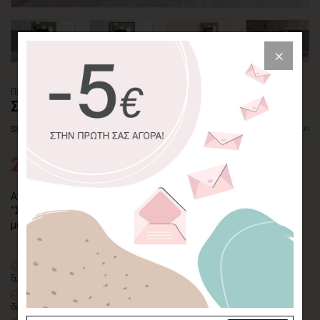
ΠΙΝΑΚΑΣ ΚΑΜΒΑΣ
ΣΥΝΘΕΣΗ ΓΡΑΜΜΩΝ ΣΕ ΓΥΑΛΙ
SKU: CVPS-107-P
Διαθέσιμο
27,95€
43,00€
Ανανεώστε τον χώρο σας με τον πίνακα μοντέρνας τέχνης
"Σύνθεση Γραμμών σε Γυαλί". Εντυπωσιακή και συγχρόνως
μίνιμαλ επιλογή για το σπίτι ή/και για το γραφείο σας!
100% πιστοποιημένος βαμβακερός καμβάς
σε τελάρο φυσικής
ξυλείας
Οικολογική εκτύπωση
με μελάνια νερού latex, χωρίς χημικούς
διαλύτες και οσμές