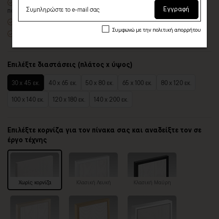
Δυνατότητα προσθήκης
ξύλινης διακοσμητικής κορνίζας
με
Εγγραφή
πολλές επιλογές
Χειροποίητη κατασκευή
, ένας – ένας πίνακας κατά παραγγελία
Συμφωνώ με την πολιτική απορρήτου
Έτοιμοι για τοποθέτηση – με κρυφό σύστημα στήριξης
Επιλέξτε διαστάσεις (πλάτος x ύψος)
30 x 45 εκ.
40 x 65 εκ.
50 x 80 εκ.
65 x 100 εκ.
80 x 120 εκ.
100 x 140 εκ.
120 x 180 εκ.
140 x 200 εκ.
Επιλέξτε κορνίζα για τον πίνακα σας και αναδείξτε τον σε
έργο τέχνης
Χωρίς κορνίζα
Κλασική Λευκή
Κλασική Μαύρη