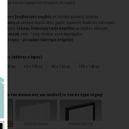
ώρο με ένα αντίγραφο εκτυπωμένο σε καμβά.
οιημένος βαμβακερός καμβάς
σε τελάρο φυσικής ξυλείας
εκτύπωση
με μελάνια νερού latex, χωρίς χημικούς διαλύτες και οσμές
προσθήκης
ξύλινης διακοσμητικής κορνίζας
με πολλές επιλογές
 κατασκευή
, ένας – ένας πίνακας κατά παραγγελία
τοποθέτηση – με κρυφό σύστημα στήριξης
άσεις (πλάτος x ύψος)
50 x 80 εκ.
65 x 100 εκ.
80 x 120 εκ.
100 x 140 εκ.
α για τον πίνακα σας και αναδείξτε τον σε έργο τέχνης
ζα
Κλασική Λευκή
Κλασική Μαύρη