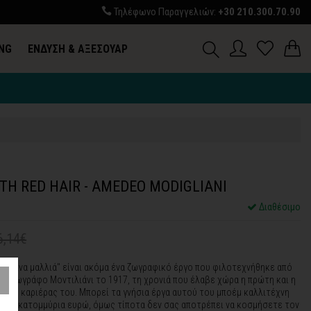
Τηλέφωνο Παραγγελιών:
+30 210.300.70.90
ING
ΕΝΔΥΣΗ & ΑΞΕΣΟΥΑΡ
Σ
H RED HAIR - AMEDEO MODIGLIANI
Διαθέσιμο
6,14€
 κόκκινα μαλλιά" είναι ακόμα ένα ζωγραφικό έργο που φιλοτεχνήθηκε από
λό ζωγράφο Μοντιλιάνι το 1917, τη χρονιά που έλαβε χώρα η πρώτη και η
 της καριέρας του. Μπορεί τα γνήσια έργα αυτού του μποέμ καλλιτέχνη
ικά εκατομμύρια ευρώ, όμως τίποτα δεν σας αποτρέπει να κοσμήσετε τον