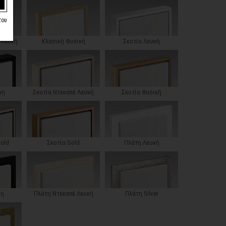
του
 Λευκή
Κλασική Φυσική
Σκοτία Λευκή
ρη
Σκοτία Ντεκαπέ Λευκή
Σκοτία Φυσική
Gold
Σκοτία Gold
Πλάτη Λευκή
ρη
Πλάτη Ντεκαπέ Λευκή
Πλάτη Silver