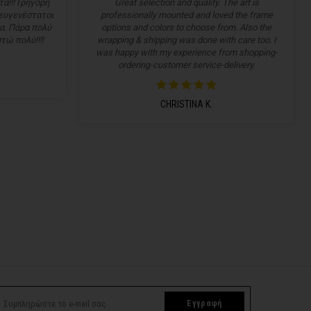
α!!! Γρήγορη
Great selection and quality. The art is
 ευγενέστατοι
professionally mounted and loved the frame
α. Πάρα πολύ
options and colors to choose from. Also the
τώ πολύ!!!!
wrapping & shipping was done with care too. I
was happy with my experience from shopping-
ordering-customer service-delivery.
CHRISTINA K.
Εγγραφή