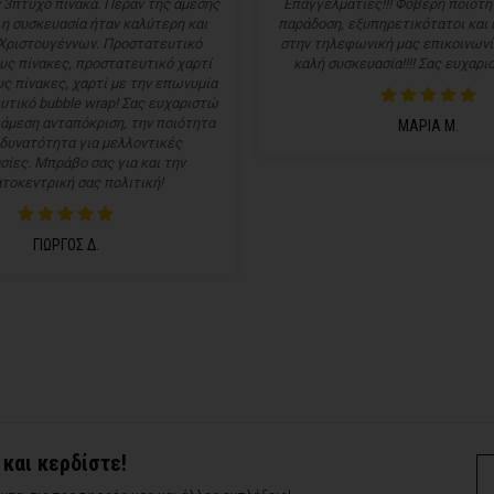
 3πτυχο πίνακα. Πέραν της άμεσης
Επαγγελματίες!!! Φοβερή ποιότητ
 η συσκευασία ήταν καλύτερη και
παράδοση, εξυπηρετικότατοι και
Χριστουγέννων. Προστατευτικό
στην τηλεφωνική μας επικοινωνί
υς πίνακες, προστατευτικό χαρτί
καλή συσκευασία!!!! Σας ευχαρισ
ς πίνακες, χαρτί με την επωνυμία
υτικό bubble wrap! Σας ευχαριστώ
 άμεση ανταπόκριση, την ποιότητα
ΜΑΡΙΑ Μ.
 δυνατότητα για μελλοντικές
σίες. Μπράβο σας για και την
τοκεντρική σας πολιτική!
ΓΙΩΡΓΟΣ Δ.
 και κερδίστε!