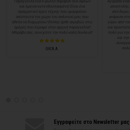
Παρήγγειλα ένα 6-φυλλο παραβάν δύο όψεων
Αγόρασα έναν
και έμεινα κατενθουσιασμένη! Είναι ένα
αποστολής,
πραγματικό έργο τέχνης που ομορφαίνει
από δώρο 
απίστευτα τον χώρο του σαλονιού μου, που
ανάμεσα στο
ήθελα να διαχωρίσω! Επίσης ήρθε ακριβώς στις
γύρω από του
ημέρες που έγραφε στην αρχική παραγγελία!!
και προστατε
Μπράβο σας, συνεχίστε την πολύ καλή δουλειά!!
πολύ για την
και την
συνεργα
πελα
ΟΛΓΑ Α.
Εγγραφείτε στο Newsletter μας