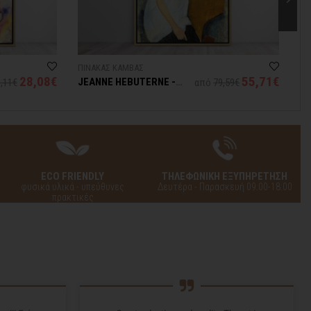
ΠΙΝΑΚΑΣ ΚΑΜΒΑΣ
ΠΙ
28,08€
55,71€
JEANNE HEBUTERNE -
MA
,11€
από
79,59€
AMEDEO MODIGLIANI
A
ECO FRIENDLY
ΤΗΛΕΦΩΝΙΚΗ ΕΞΥΠΗΡΕΤΗΣΗ
φυσικά υλικά - υπεύθυνες
Δευτέρα - Παρασκευή 09:00-18:00
πρακτικές