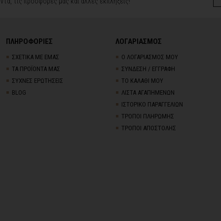
ντα, τις προσφορές μας και άλλες εκπλήξεις!
ΠΛΗΡΟΦΟΡΙΕΣ
ΛΟΓΑΡΙΑΣΜΟΣ
ΣΧΕΤΙΚΑ ΜΕ ΕΜΑΣ
Ο ΛΟΓΑΡΙΑΣΜΟΣ ΜΟΥ
ΤΑ ΠΡΟΪΟΝΤΑ ΜΑΣ
ΣΥΝΔΕΣΗ / ΕΓΓΡΑΦΗ
ΣΥΧΝΕΣ ΕΡΩΤΗΣΕΙΣ
ΤΟ ΚΑΛΑΘΙ ΜΟΥ
BLOG
ΛΙΣΤΑ ΑΓΑΠΗΜΕΝΩΝ
ΙΣΤΟΡΙΚΟ ΠΑΡΑΓΓΕΛΙΩΝ
ΤΡΟΠΟΙ ΠΛΗΡΩΜΗΣ
ΤΡΟΠΟΙ ΑΠΟΣΤΟΛΗΣ