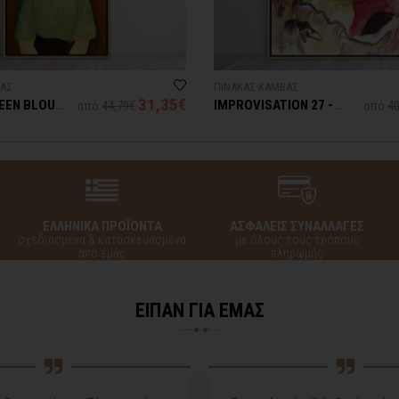
ΒΑΣ
ΠΙΝΑΚΑΣ ΚΑΜΒΑΣ
31,35€
REEN BLOUSE
IMPROVISATION 27 -
από
44,79€
από
40
ODIGLIANI
VASSILY KANDINSKY
ΕΛΛΗΝΙΚΑ ΠΡΟΪΟΝΤΑ
ΑΣΦΑΛΕΙΣ ΣΥΝΑΛΛΑΓΕΣ
σχεδιασμένα & κατασκευασμένα
με όλους τους τρόπους
από εμάς
πληρωμής
ΕΙΠΑΝ ΓΙΑ ΕΜΑΣ