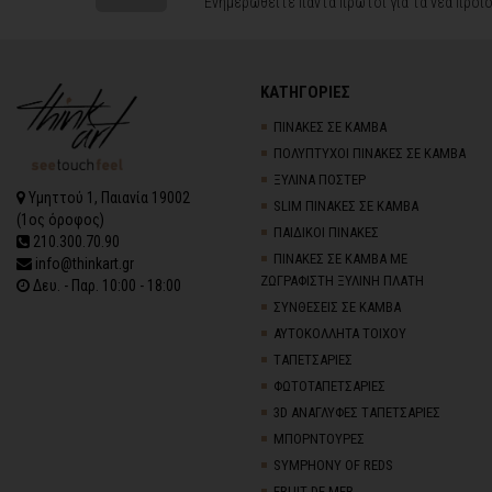
Ενημερωθείτε πάντα πρώτοι για τα νέα προϊό
ΚΑΤΗΓΟΡΙΕΣ
ΠΙΝΑΚΕΣ ΣΕ ΚΑΜΒΑ
ΠΟΛΥΠΤΥΧΟΙ ΠΙΝΑΚΕΣ ΣΕ ΚΑΜΒΑ
ΞΥΛΙΝΑ ΠΟΣΤΕΡ
Υμηττού 1, Παιανία 19002
SLIM ΠΙΝΑΚΕΣ ΣΕ ΚΑΜΒΑ
(1ος όροφος)
ΠΑΙΔΙΚΟΙ ΠΙΝΑΚΕΣ
210.300.70.90
ΠΙΝΑΚΕΣ ΣΕ ΚΑΜΒΑ ΜΕ
info@thinkart.gr
ΖΩΓΡΑΦΙΣΤΗ ΞΥΛΙΝΗ ΠΛΑΤΗ
Δευ. - Παρ. 10:00 - 18:00
ΣΥΝΘΕΣΕΙΣ ΣΕ ΚΑΜΒΑ
ΑΥΤΟΚΟΛΛΗΤΑ ΤΟΙΧΟΥ
TΑΠΕΤΣΑΡΙΕΣ
ΦΩΤΟΤΑΠΕΤΣΑΡΙΕΣ
3D AΝΑΓΛΥΦΕΣ TΑΠΕΤΣΑΡΙΕΣ
ΜΠΟΡΝΤΟΥΡΕΣ
SYMPHONY OF REDS
FRUIT DE MER