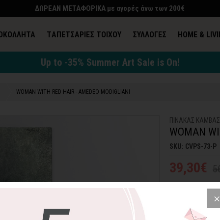
ΔΩΡΕΑΝ ΜΕΤΑΦΟΡΙΚΑ με αγορές άνω των 200€
ΟΚΟΛΛΗΤΑ
TΑΠΕΤΣΑΡΙΕΣ ΤΟΙΧΟΥ
ΣΥΛΛΟΓΕΣ
HOME & LIV
Up to -35% Summer Art Sale is On!
WOMAN WITH RED HAIR - AMEDEO MODIGLIANI
ΠΙΝΑΚΑΣ ΚΑΜΒΑ
WOMAN WIT
SKU: CVPS-73-P
39,30€
5
H "Γυναίκα με τα
τον κορυφαίο Ιτα
τελευταία έκθεση
να κοστίζουν μερ