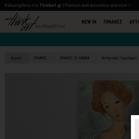
Kαλωσήρθατε στο
Thinkart.gr
| Premium wall decoration and more..!
NEW IN
ΠΙΝΑΚΕΣ
ΑΥΤ
Αρχική
ΠΙΝΑΚΕΣ
ΠΙΝΑΚΕΣ ΣΕ ΚΑΜΒΑ
Αντίγραφα Ζωγράφων