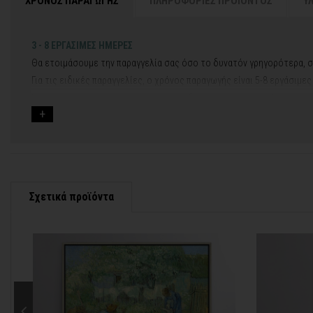
ΧΡΟΝΟΣ ΠΑΡΑΓΩΓΗΣ
ΠΛΗΡΟΦΟΡΙΕΣ ΠΡΟΪΟΝΤΟΣ
Υ
3 - 8 ΕΡΓΑΣΙΜΕΣ ΗΜΕΡΕΣ
Θα ετοιμάσουμε την παραγγελία σας όσο το δυνατόν γρηγορότερα, σ
Για τις ειδικές παραγγελίες, ο χρόνος παραγωγής είναι 5-8 εργάσιμε
Εφόσον επιλέξετε να προσθέσετε και διακοσμητική κορνίζα στον πί
Εάν η αποστολή πραγματοποιείται κατά τη διάρκεια μεγάλων εορτών 
Για αυτές τις περιπτώσεις - φροντίστε την παραγγελία σας νωρίτερα!
Μπορείτε πάντα να επικοινωνείτε μαζί μας για περισσότερες πληρο
Σχετικά προϊόντα