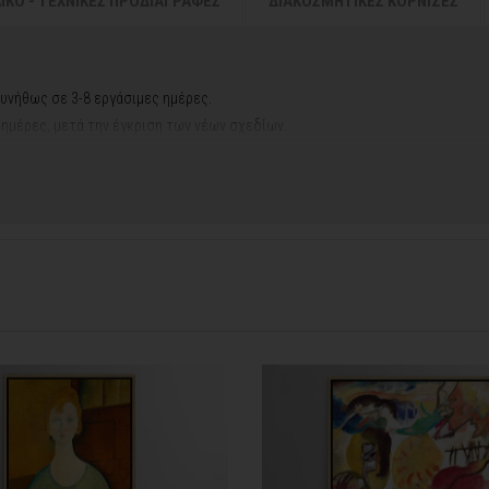
ΛΙΚΟ - ΤΕΧΝΙΚΕΣ ΠΡΟΔΙΑΓΡΑΦΕΣ
ΔΙΑΚΟΣΜΗΤΙΚΕΣ ΚΟΡΝΙΖΕΣ
υνήθως σε 3-8 εργάσιμες ημέρες.
ς ημέρες, μετά την έγκριση των νέων σχεδίων.
νακά σας, ο χρόνος παραγωγής κυμαίνεται
σε 5-8 εργάσιμες ημέρες
.
ή αργιών ή καλοκαιρινών διακοπών, μπορεί να χρειαστεί λίγος περισσότερος
info@thinkart.gr
φορίες στο