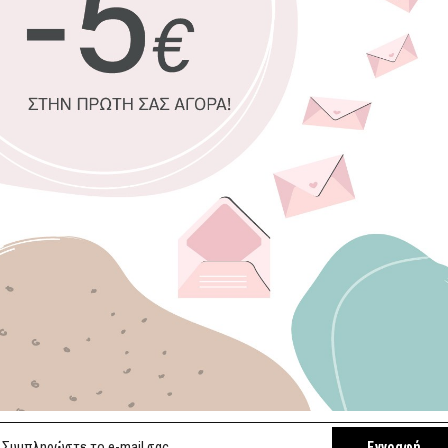
προσωπικό σας χ
100% πιστοπ
Οικολογική 
Δυνατότητα 
Χειροποίητη
Έτοιμοι για 
Επιλέξτε διαστ
40 x 65 εκ.
120 x 180 εκ.
Επιλέξτε κορνίζ
Χωρίς κορνί
Εγγραφή