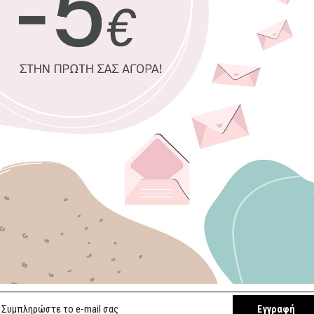
100% πιστοπ
Οικολογική 
Δυνατότητα 
Χειροποίητη
Έτοιμοι για 
Επιλέξτε διαστ
30 x 45 εκ.
100 x 140 εκ.
Επιλέξτε κορνίζ
Χωρίς κορνί
Εγγραφή