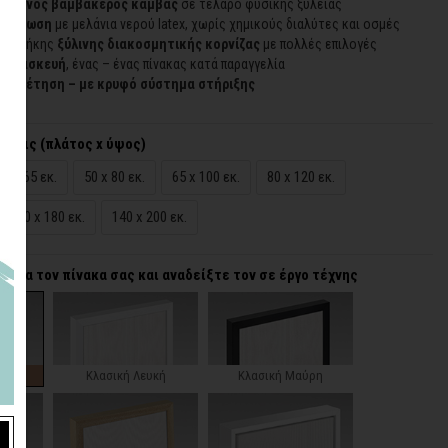
οιημένος βαμβακερός καμβάς
σε τελάρο φυσικής ξυλείας
εκτύπωση
με μελάνια νερού latex, χωρίς χημικούς διαλύτες και οσμές
προσθήκης
ξύλινης διακοσμητικής κορνίζας
με πολλές επιλογές
 κατασκευή
, ένας – ένας πίνακας κατά παραγγελία
τοποθέτηση – με κρυφό σύστημα στήριξης
άσεις (πλάτος x ύψος)
40 x 65 εκ.
50 x 80 εκ.
65 x 100 εκ.
80 x 120 εκ.
120 x 180 εκ.
140 x 200 εκ.
α για τον πίνακα σας και αναδείξτε τον σε έργο τέχνης
ζα
Κλασική Λευκή
Κλασική Μαύρη