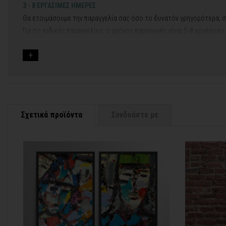
3 - 8 ΕΡΓΑΣΙΜΕΣ ΗΜΕΡΕΣ
Θα ετοιμάσουμε την παραγγελία σας όσο το δυνατόν γρηγορότερα, σ
Για τις ειδικές παραγγελίες, ο χρόνος παραγωγής είναι 5-8 εργάσιμε
Εφόσον επιλέξετε να προσθέσετε και διακοσμητική κορνίζα στον πί
Εάν η αποστολή πραγματοποιείται κατά τη διάρκεια μεγάλων εορτών 
Για αυτές τις περιπτώσεις - φροντίστε την παραγγελία σας νωρίτερα!
Μπορείτε πάντα να επικοινωνείτε μαζί μας για περισσότερες πληρο
Σχετικά προϊόντα
Συνδυάστε με