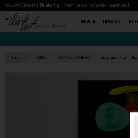
Kαλωσήρθατε στο
Thinkart.gr
| Premium wall decoration and more..!
NEW IN
ΠΙΝΑΚΕΣ
ΑΥΤ
Αρχική
ΠΙΝΑΚΕΣ
ΠΙΝΑΚΕΣ ΣΕ ΚΑΜΒΑ
Αφηρημένη Τέχνη - Abst