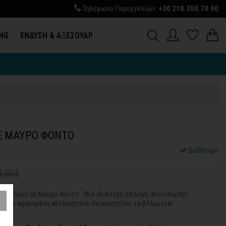
Τηλέφωνο Παραγγελιών:
+30 210.300.70.90
ING
ΕΝΔΥΣΗ & ΑΞΕΣΟΥΑΡ
Σ
Ε ΜΑΥΡΟ ΦΟΝΤΟ
P
Διαθέσιμο
3,00€
 "Φιγούρα σε Μαύρο Φόντο". Μια ιδιαίτερη επιλογή αποτύπωσης
ής σε αφηρημένη απόδοση που θα μαγνητίσει τα βλέμματα!