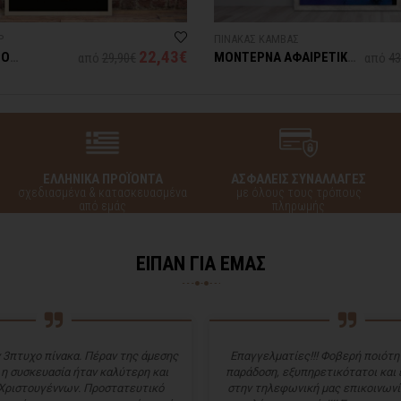
Ρ
ΠΙΝΑΚΑΣ ΚΑΜΒΑΣ
22,43€
ΡΟ
ΜΟΝΤΕΡΝΑ ΑΦΑΙΡΕΤΙΚΗ
από
29,90€
από
43
ΣΥΝΘΕΣΗ
ΕΛΛΗΝΙΚΑ ΠΡΟΪΟΝΤΑ
ΑΣΦΑΛΕΙΣ ΣΥΝΑΛΛΑΓΕΣ
σχεδιασμένα & κατασκευασμένα
με όλους τους τρόπους
από εμάς
πληρωμής
ΕΙΠΑΝ ΓΙΑ ΕΜΑΣ
 3πτυχο πίνακα. Πέραν της άμεσης
Επαγγελματίες!!! Φοβερή ποιότητ
 η συσκευασία ήταν καλύτερη και
παράδοση, εξυπηρετικότατοι και
Χριστουγέννων. Προστατευτικό
στην τηλεφωνική μας επικοινωνί