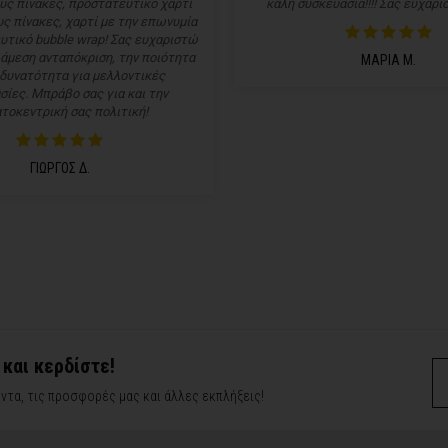
υς πίνακες, προστατευτικό χαρτί
καλή συσκευασία!!!! Σας ευχαρισ
ς πίνακες, χαρτί με την επωνυμία
υτικό bubble wrap! Σας ευχαριστώ
 άμεση ανταπόκριση, την ποιότητα
ΜΑΡΙΑ Μ.
 δυνατότητα για μελλοντικές
σίες. Μπράβο σας για και την
τοκεντρική σας πολιτική!
ΓΙΩΡΓΟΣ Δ.
 και κερδίστε!
ντα, τις προσφορές μας και άλλες εκπλήξεις!