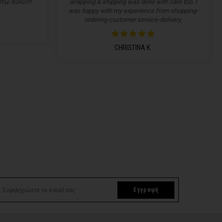
τώ πολύ!!!!
wrapping & shipping was done with care too. I
was happy with my experience from shopping-
ordering-customer service-delivery.
CHRISTINA K.
Εγγραφή