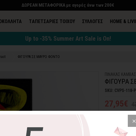
ΔΩΡΕΑΝ ΜΕΤΑΦΟΡΙΚΑ με αγορές άνω των 200€
ΟΚΟΛΛΗΤΑ
TΑΠΕΤΣΑΡΙΕΣ ΤΟΙΧΟΥ
ΣΥΛΛΟΓΕΣ
HOME & LIV
Up to -35% Summer Art Sale is On!
ract
ΦΙΓΟΥΡΑ ΣΕ ΜΑΥΡΟ ΦΟΝΤΟ
ΠΙΝΑΚΑΣ ΚΑΜΒΑ
ΦΙΓΟΥΡΑ Σ
SKU: CVPS-118-
27,95€
4
Πίνακας σε καμβά
ανθρώπινης μορφ