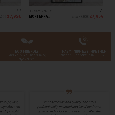
ΠΙΝΑΚΑΣ ΚΑΜΒΑΣ
27,95€
27,95€
ΜΟΝΤΕΡΝΑ
,00€
από
43,00€
ΠΡΟΣΩΠΟΓΡΑΦΙΑ
ECO FRIENDLY
ΤΗΛΕΦΩΝΙΚΗ ΕΞΥΠΗΡΕΤΗΣΗ
φυσικά υλικά - υπεύθυνες
Δευτέρα - Παρασκευή 09:00-18:00
πρακτικές
α!!! Γρήγορη
Great selection and quality. The art is
 ευγενέστατοι
professionally mounted and loved the frame
α. Πάρα πολύ
options and colors to choose from. Also the