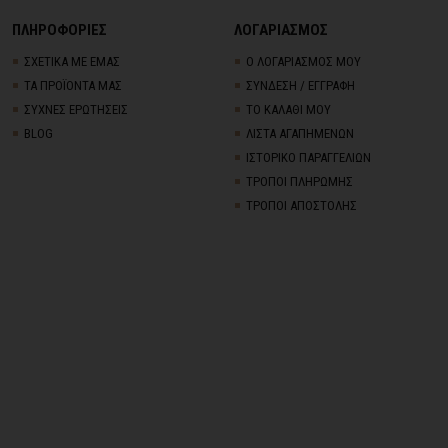
ΠΛΗΡΟΦΟΡΙΕΣ
ΛΟΓΑΡΙΑΣΜΟΣ
ΣΧΕΤΙΚΑ ΜΕ ΕΜΑΣ
Ο ΛΟΓΑΡΙΑΣΜΟΣ ΜΟΥ
ΤΑ ΠΡΟΪΟΝΤΑ ΜΑΣ
ΣΥΝΔΕΣΗ / ΕΓΓΡΑΦΗ
ΣΥΧΝΕΣ ΕΡΩΤΗΣΕΙΣ
ΤΟ ΚΑΛΑΘΙ ΜΟΥ
BLOG
ΛΙΣΤΑ ΑΓΑΠΗΜΕΝΩΝ
ΙΣΤΟΡΙΚΟ ΠΑΡΑΓΓΕΛΙΩΝ
ΤΡΟΠΟΙ ΠΛΗΡΩΜΗΣ
ΤΡΟΠΟΙ ΑΠΟΣΤΟΛΗΣ