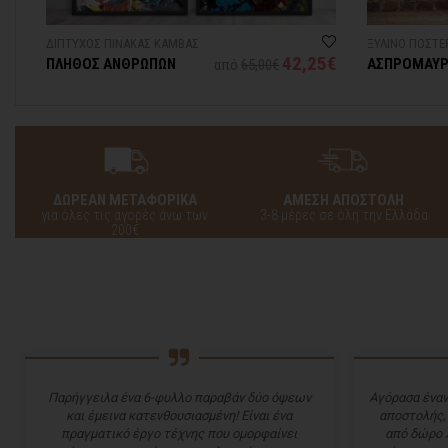
ΔΙΠΤΥΧΟΣ ΠΙΝΑΚΑΣ ΚΑΜΒΑΣ
ΞΥΛΙΝΟ ΠΟΣΤΕ
42,25€
ΠΛΗΘΟΣ ΑΝΘΡΩΠΩΝ
ΑΣΠΡΟΜΑΥ
από
65,00€
ΠΡΟΣΩΠΟ
ΔΩΡΕΑΝ ΜΕΤΑΦΟΡΙΚΑ
ΑΜΕΣΗ ΑΠΟΣΤΟΛΗ
για όλες τις αγορές άνω των
3-8 μέρες σε όλη την Ελλάδα
200€
Παρήγγειλα ένα 6-φυλλο παραβάν δύο όψεων
Αγόρασα έναν
και έμεινα κατενθουσιασμένη! Είναι ένα
αποστολής,
πραγματικό έργο τέχνης που ομορφαίνει
από δώρο 