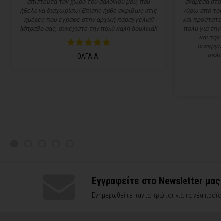
απίστευτα τον χώρο του σαλονιού μου, που
ανάμεσα στο
ήθελα να διαχωρίσω! Επίσης ήρθε ακριβώς στις
γύρω από του
ημέρες που έγραφε στην αρχική παραγγελία!!
και προστατε
Μπράβο σας, συνεχίστε την πολύ καλή δουλειά!!
πολύ για την
και την
συνεργα
πελα
ΟΛΓΑ Α.
Εγγραφείτε στο Newsletter μας
Ενημερωθείτε πάντα πρώτοι για τα νέα προϊό