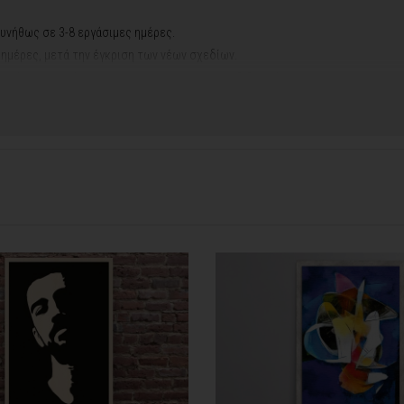
υνήθως σε 3-8 εργάσιμες ημέρες.
ς ημέρες, μετά την έγκριση των νέων σχεδίων.
νακά σας, ο χρόνος παραγωγής κυμαίνεται
σε 5-8 εργάσιμες ημέρες
.
ή αργιών ή καλοκαιρινών διακοπών, μπορεί να χρειαστεί λίγος περισσότερος
info@thinkart.gr
φορίες στο