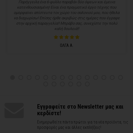
Παρήγγειλα ένα 6-φυλλο παραβάν δύο όψεων και έμεινα
κατενθουσιασμένη! Είναι ένα πραγματικό έργο τέχνης που
ομορφαίνει απίστευτα τον χώρο του σαλονιού μου, που ήθελα
να διαχωρίσω! Επίσης ήρθε ακριβώς στις ημέρες που έγραφε
στην αρχική παραγγελία!! Μπράβο σας, συνεχίστε την πολύ
καλή δουλειά!!
ΟΛΓΑ Α.
Εγγραφείτε στο Newsletter μας και
κερδίστε!
Ενημερωθείτε πάντα πρώτοι για τα νέα προϊόντα, τις
προσφορές μας και άλλες εκπλήξεις!