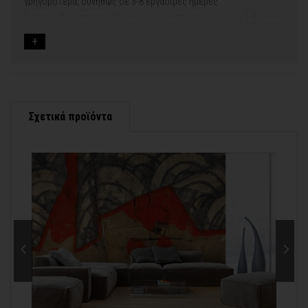
γρηγορότερα, συνήθως σε 3-8 εργάσιμες ημέρες.
Για τις ειδικές παραγγελίες, ο χρόνος παραγωγής είναι 5-8
εργάσιμες ημέρες, μετά την έγκριση των νέων σχεδίων.
Εφόσον επιλέξετε να προσθέσετε και διακοσμητική κορνίζα
στον πίνακά σας, ο χρόνος παραγωγής κυμαίνεται
σε 5-8
εργάσιμες ημέρες
.
Εάν η αποστολή πραγματοποιείται κατά τη διάρκεια μεγάλων
εορτών ή αργιών ή καλοκαιρινών διακοπών, μπορεί να χρειαστεί
λίγος περισσότερος χρόνος για να παραδοθεί.
Σχετικά προϊόντα
Για αυτές τις περιπτώσεις - φροντίστε την παραγγελία σας
νωρίτερα!
Μπορείτε πάντα να επικοινωνείτε μαζί μας για περισσότερες
info@thinkart.gr
πληροφορίες στο