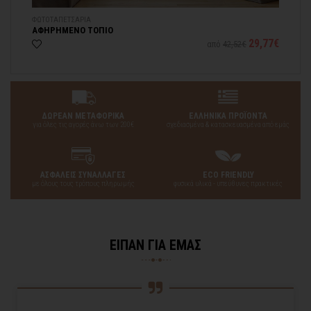
ΦΩΤΟΤΑΠΕΤΣΑΡΙA
ΠΙ
ΑΦΗΡΗΜΕΝΟ ΤΟΠΙΟ
ΛΟ
25€
29,77€
από
42,52€
ΔΩΡΕΑΝ ΜΕΤΑΦΟΡΙΚΑ
ΕΛΛΗΝΙΚΑ ΠΡΟΪΟΝΤΑ
για όλες τις αγορές άνω των 200€
σχεδιασμένα & κατασκευασμένα από εμάς
ΑΣΦΑΛΕΙΣ ΣΥΝΑΛΛΑΓΕΣ
ECO FRIENDLY
με όλους τους τρόπους πληρωμής
φυσικά υλικά - υπεύθυνες πρακτικές
ΕΙΠΑΝ ΓΙΑ ΕΜΑΣ