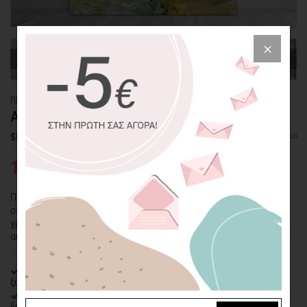
ΠΙΝΑΚΑΣ ΚΑΜΒΑΣ
ΑΦΗΡΗΜΕΝΗ ΑΠΟΔΟΣΗ ΤΟΠΙΟΥ
Διαθέσιμο
SKU: CVPS-26-SQ
19,26€
38,51€
Πολλές κίτρινες, πορτοκαλί, πράσινες και μπλε πινελιές συνθέτουν
σε αυτόν τον πίνακα μια αφηρημένη μορφή φυσικού τοπίου. Αν τα
χρώματα αυτά ταιριάζουν στην παλέτα του χώρου σας, τότε το
αποτέλεσμα θα είναι σίγουρα αρμονικό!
100% πιστοποιημένος βαμβακερός καμβάς
σε τελάρο φυσικής
ξυλείας
Οικολογική εκτύπωση
με μελάνια νερού latex, χωρίς χημικούς
διαλύτες και οσμές