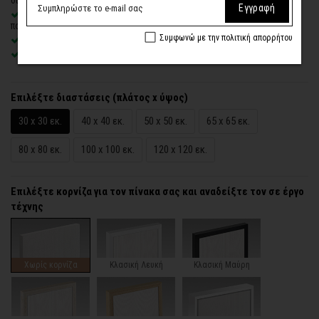
Εγγραφή
Δυνατότητα προσθήκης
ξύλινης διακοσμητικής κορνίζας
με
πολλές επιλογές
Συμφωνώ με την πολιτική απορρήτου
Χειροποίητη κατασκευή
, ένας – ένας πίνακας κατά παραγγελία
Έτοιμοι για τοποθέτηση – με κρυφό σύστημα στήριξης
Επιλέξτε διαστάσεις (πλάτος x ύψος)
30 x 30 εκ.
40 x 40 εκ.
50 x 50 εκ.
65 x 65 εκ.
80 x 80 εκ.
100 x 100 εκ.
120 x 120 εκ.
Επιλέξτε κορνίζα για τον πίνακα σας και αναδείξτε τον σε έργο
τέχνης
Χωρίς κορνίζα
Κλασική Λευκή
Κλασική Μαύρη