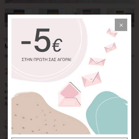
ΠΙΝΑΚΑΣ ΚΑΜΒΑΣ
ΜΟΝΤΕΡΝΕΣ ΓΥΝΑΙΚΕΣ ΣΕ ΓΕΩΜΕΤΡΙΚΟ ΣΧΕΔΙΟ
SKU: CVPS-125-P
Διαθέσιμο
27,95€
43,00€
Τα έντονα χρώματα και τα γεωμετρικά σχέδια του πίνακα σε
καμβά "Μοντέρνες Γυναίκες σε Γεωμετρικό Σχέδιο"
αναδεικνύουν την ιδιαίτερη αισθητική του έργου. Μοντέρνα
διακόσμηση για σύγχρονους χώρους!
100% πιστοποιημένος βαμβακερός καμβάς
σε τελάρο φυσικής
ξυλείας
Οικολογική εκτύπωση
με μελάνια νερού latex, χωρίς χημικούς