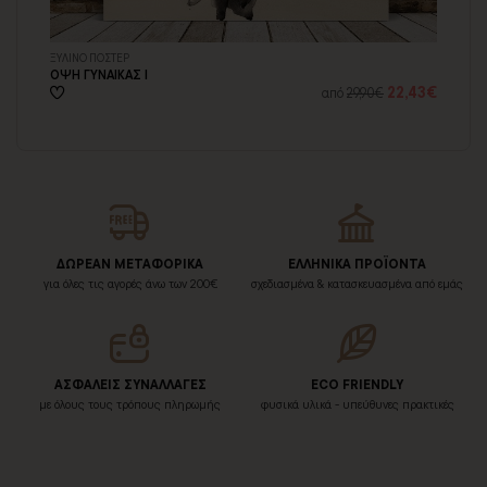
ΞΥΛΙΝΟ ΠΟΣΤΕΡ
ΞΥ
ΟΨΗ ΓΥΝΑΙΚΑΣ Ι
ΟΨ
97€
22,43€
από
29,90€
ΔΩΡΕΑΝ ΜΕΤΑΦΟΡΙΚΑ
ΕΛΛΗΝΙΚΑ ΠΡΟΪΟΝΤΑ
για όλες τις αγορές άνω των 200€
σχεδιασμένα & κατασκευασμένα από εμάς
ΑΣΦΑΛΕΙΣ ΣΥΝΑΛΛΑΓΕΣ
ECO FRIENDLY
με όλους τους τρόπους πληρωμής
φυσικά υλικά - υπεύθυνες πρακτικές