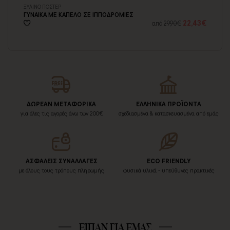
ΞΥΛΙΝΟ ΠΟΣΤΕΡ
ΠΙ
ΓΥΝΑΙΚΑ ΜΕ ΚΑΠΕΛΟ ΣΕ ΙΠΠΟΔΡΟΜΙΕΣ
ΓΥ
55€
22,43€
από
29,90€
ΔΩΡΕΑΝ ΜΕΤΑΦΟΡΙΚΑ
ΕΛΛΗΝΙΚΑ ΠΡΟΪΟΝΤΑ
για όλες τις αγορές άνω των 200€
σχεδιασμένα & κατασκευασμένα από εμάς
ΑΣΦΑΛΕΙΣ ΣΥΝΑΛΛΑΓΕΣ
ECO FRIENDLY
με όλους τους τρόπους πληρωμής
φυσικά υλικά - υπεύθυνες πρακτικές
ΕΙΠΑΝ ΓΙΑ ΕΜΑΣ