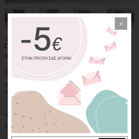
ΠΙΝΑΚΑΣ ΚΑΜΒΑΣ
ΓΥΝΑΙΚΑ ΜΕ ΟΜΠΡΕΛΑ
SKU: CVPS-112-P
Διαθέσιμο
25,80€
43,00€
Πίνακας σε καμβά "Γυναίκα με Ομπρέλα". Μοντέρνα αισθητική
που θα απογειώσει τον χώρο σας!
100% πιστοποιημένος βαμβακερός καμβάς
σε τελάρο φυσικής
ξυλείας
Οικολογική εκτύπωση
με μελάνια νερού latex, χωρίς χημικούς
διαλύτες και οσμές
Δυνατότητα προσθήκης
ξύλινης διακοσμητικής κορνίζας
με