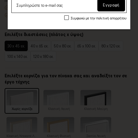
πολλές επιλογές
Εγγραφή
Χειροποίητη κατασκευή
, ένας – ένας πίνακας κατά παραγγελία
Έτοιμοι για τοποθέτηση – με κρυφό σύστημα στήριξης
Συμφωνώ με την πολιτική απορρήτου
Επιλέξτε διαστάσεις (πλάτος x ύψος)
30 x 45 εκ.
40 x 65 εκ.
50 x 80 εκ.
65 x 100 εκ.
80 x 120 εκ.
100 x 140 εκ.
120 x 180 εκ.
Επιλέξτε κορνίζα για τον πίνακα σας και αναδείξτε τον σε
έργο τέχνης
Χωρίς κορνίζα
Κλασική Λευκή
Κλασική Μαύρη
Κλασική Ντεκαπέ Λευκή
Κλασική Φυσική
Σκοτία Λευκή