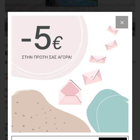
ΠΙΝΑΚΑΣ ΚΑΜΒΑΣ
ΚΟΡΙΤΣΙ
Διαθέσιμο
SKU: CVPS-85-P
27,95€
43,00€
Αυτό το κορίτσι με τη διακριτική του παρουσία σε συνδυασμό με το
κατευναστικό πράσινο χρώμα θα φέρει θετική αύρα και αρμονία
στον χώρο σας. Θέλετε κι άλλους λόγους για να επιλέξετε αυτόν
τον πίνακα;
100% πιστοποιημένος βαμβακερός καμβάς
σε τελάρο φυσικής
ξυλείας
Οικολογική εκτύπωση
με μελάνια νερού latex, χωρίς χημικούς
διαλύτες και οσμές