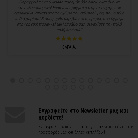
Παρήγγειλα ένα 6-φυλλο παραβάν δύο όψεων και έμεινα
κατενθουσιασμένη! Είναι ένα πραγματικό έργο τέχνης που
ομορφαίνει απίστευτα τον χώρο του σαλονιού μου, που ήθελα
να διαχωρίσω! Επίσης ήρθε ακριβώς στις ημέρες που έγραφε
στην αρχική παραγγελία!! Μπράβο σας, συνεχίστε την πολύ
καλή δουλειά!!
ΟΛΓΑ Α.
Εγγραφείτε στο Newsletter μας και
κερδίστε!
Ενημερωθείτε πάντα πρώτοι για τα νέα προϊόντα, τις
προσφορές μας και άλλες εκπλήξεις!