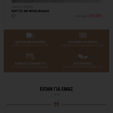
ΠΙΝΑΚΑΣ ΚΑΜΒΑΣ
ΞΥ
ΚΟΡΙΤΣΙ ΜΕ ΜΠΛΕ ΜΑΛΛΙΑ
ΚΟ
95€
25,03€
από
38,51€
ΔΩΡΕΑΝ ΜΕΤΑΦΟΡΙΚΑ
ΕΛΛΗΝΙΚΑ ΠΡΟΪΟΝΤΑ
για όλες τις αγορές άνω των 200€
σχεδιασμένα & κατασκευασμένα από εμάς
ΑΣΦΑΛΕΙΣ ΣΥΝΑΛΛΑΓΕΣ
ECO FRIENDLY
με όλους τους τρόπους πληρωμής
φυσικά υλικά - υπεύθυνες πρακτικές
ΕΙΠΑΝ ΓΙΑ ΕΜΑΣ