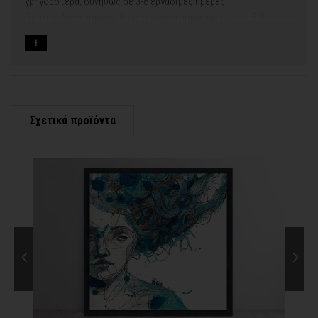
γρηγορότερα, συνήθως σε 3-8 εργάσιμες ημέρες.
Για τις ειδικές παραγγελίες, ο χρόνος παραγωγής είναι 5-8
εργάσιμες ημέρες, μετά την έγκριση των νέων σχεδίων.
Εφόσον επιλέξετε να προσθέσετε και διακοσμητική κορνίζα
στον πίνακά σας, ο χρόνος παραγωγής κυμαίνεται
σε 5-8
εργάσιμες ημέρες
.
Εάν η αποστολή πραγματοποιείται κατά τη διάρκεια μεγάλων
εορτών ή αργιών ή καλοκαιρινών διακοπών, μπορεί να χρειαστεί
λίγος περισσότερος χρόνος για να παραδοθεί.
Σχετικά προϊόντα
Για αυτές τις περιπτώσεις - φροντίστε την παραγγελία σας
νωρίτερα!
Μπορείτε πάντα να επικοινωνείτε μαζί μας για περισσότερες
info@thinkart.gr
πληροφορίες στο