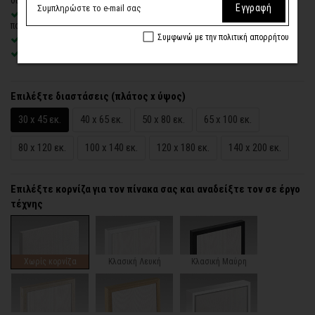
Εγγραφή
Δυνατότητα προσθήκης
ξύλινης διακοσμητικής κορνίζας
με
πολλές επιλογές
Συμφωνώ με την πολιτική απορρήτου
Χειροποίητη κατασκευή
, ένας – ένας πίνακας κατά παραγγελία
Έτοιμοι για τοποθέτηση – με κρυφό σύστημα στήριξης
Επιλέξτε διαστάσεις (πλάτος x ύψος)
30 x 45 εκ.
40 x 65 εκ.
50 x 80 εκ.
65 x 100 εκ.
80 x 120 εκ.
100 x 140 εκ.
120 x 180 εκ.
140 x 200 εκ.
Επιλέξτε κορνίζα για τον πίνακα σας και αναδείξτε τον σε έργο
τέχνης
Χωρίς κορνίζα
Κλασική Λευκή
Κλασική Μαύρη