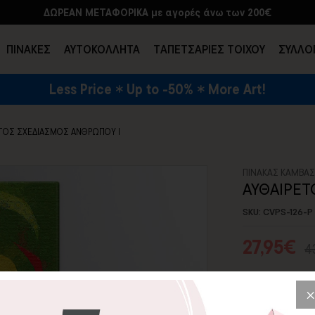
ΔΩΡΕΑΝ ΜΕΤΑΦΟΡΙΚΑ με αγορές άνω των 200€
ΠΙΝΑΚΕΣ
ΑΥΤΟΚΟΛΛΗΤΑ
TΑΠΕΤΣΑΡΙΕΣ ΤΟΙΧΟΥ
ΣΥΛΛΟ
Less Price
Up to -50%
More Art!
ΕΝΔΥΣΗ & ΑΞΕΣΟΥΑΡ
ΤΟΣ ΣΧΕΔΙΑΣΜΟΣ ΑΝΘΡΩΠΟΥ I
ΠΙΝΑΚΑΣ ΚΑΜΒΑ
ΑΥΘΑΙΡΕΤ
SKU: CVPS-126-P
27,95€
4
Με τον πίνακα 
τις εντυπώσεις
μοντέρνα, αυθα