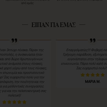
από εμάς
ΕΙΠΑΝ ΓΙΑ ΕΜΑΣ
ναν 3πτυχο πίνακα. Πέραν της
Επαγγελματίες!!! Φοβερή πο
ποστολής, η συσκευασία ήταν
Γρήγορη παράδοση, εξυπηρετικ
και από δώρο Χριστουγέννων.
ευγενέστατοι στην τηλεφων
τικό ανάμεσα στους πίνακες,
επικοινωνία. Πάρα πολύ καλή συ
κό χαρτί γύρω από τους πίνακες,
Σας ευχαριστώ πολύ!!
ην επωνυμία και προστατευτικό
p! Σας ευχαριστώ πολύ για την
ΜΑΡΙΑ Μ.
πόκριση, την ποιότητα και την
 για μελλοντικές συνεργασίες.
για και την πελατοκεντρική σας
πολιτική!