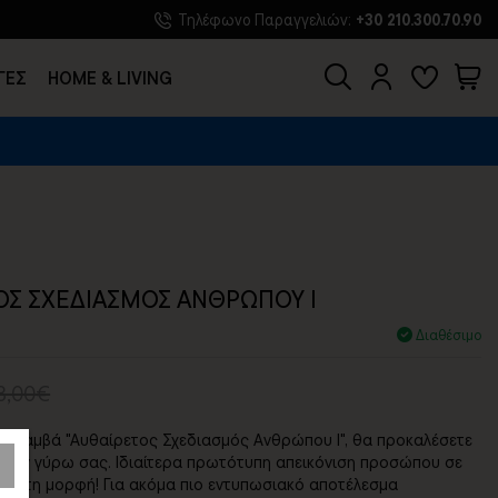
Τηλέφωνο Παραγγελιών:
+30 210.300.70.90
ΓΕΣ
HOME & LIVING
Σ
ΟΣ ΣΧΕΔΙΑΣΜΟΣ ΑΝΘΡΩΠΟΥ I
Διαθέσιμο
3,00€
σε καμβά "Αυθαίρετος Σχεδιασμός Ανθρώπου Ι", θα προκαλέσετε
 των γύρω σας. Ιδιαίτερα πρωτότυπη απεικόνιση προσώπου σε
ίρετη μορφή! Για ακόμα πιο εντυπωσιακό αποτέλεσμα