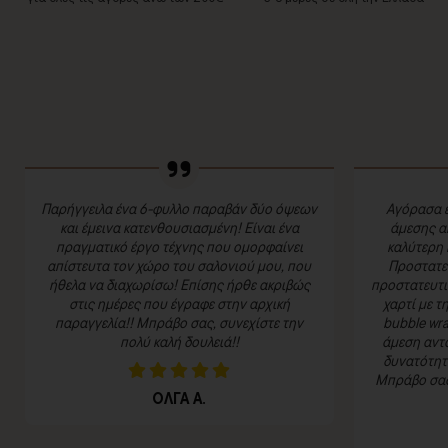
Παρήγγειλα ένα 6-φυλλο παραβάν δύο όψεων
Αγόρασα έ
και έμεινα κατενθουσιασμένη! Είναι ένα
άμεσης α
πραγματικό έργο τέχνης που ομορφαίνει
καλύτερη 
απίστευτα τον χώρο του σαλονιού μου, που
Προστατευ
ήθελα να διαχωρίσω! Επίσης ήρθε ακριβώς
προστατευτι
στις ημέρες που έγραφε στην αρχική
χαρτί με τ
παραγγελία!! Μπράβο σας, συνεχίστε την
bubble wra
πολύ καλή δουλειά!!
άμεση αντα
δυνατότητα
Μπράβο σας 
ΟΛΓΑ Α.