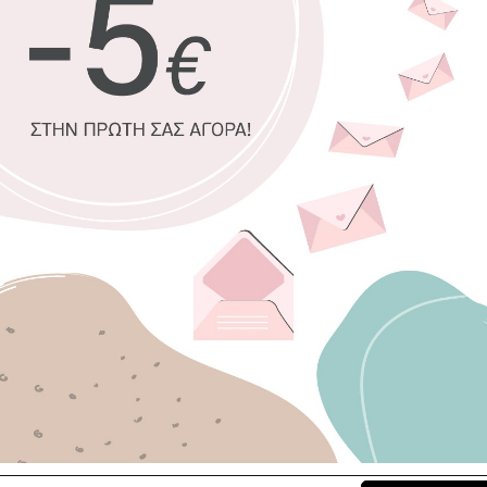
συνδυάστε με τ
100% πιστο
Οικολογική
οσμές
Δυνατότητα
Χειροποίητ
Έτοιμοι γι
Επιλέξτε διασ
30 x 45 εκ.
4
120 x 180 εκ.
Επιλέξτε κορν