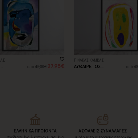
ΒΑΣ
ΠΙΝΑΚΑΣ ΚΑΜΒΑΣ
27,95€
ΑΥΘΑΙΡΕΤΟΣ
από
43,00€
από
43
ΡΑΦΙΑ
ΣΧΕΔΙΑΣΜΟΣ
ΑΝΘΡΩΠΟΥ IΙ
ΕΛΛΗΝΙΚΑ ΠΡΟΪΟΝΤΑ
ΑΣΦΑΛΕΙΣ ΣΥΝΑΛΛΑΓΕΣ
σχεδιασμένα & κατασκευασμένα
με όλους τους τρόπους πληρωμής