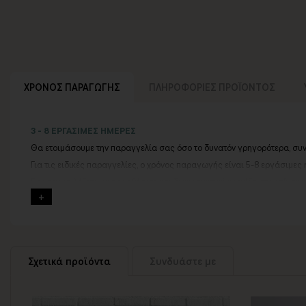
ΧΡΟΝΟΣ ΠΑΡΑΓΩΓΗΣ
ΠΛΗΡΟΦΟΡΙΕΣ ΠΡΟΪΟΝΤΟΣ
3 - 8 ΕΡΓΑΣΙΜΕΣ ΗΜΕΡΕΣ
Θα ετοιμάσουμε την παραγγελία σας όσο το δυνατόν γρηγορότερα, συ
Για τις ειδικές παραγγελίες, ο χρόνος παραγωγής είναι 5-8 εργάσιμες 
Εφόσον επιλέξετε να προσθέσετε και διακοσμητική κορνίζα στον πίνακ
Εάν η αποστολή πραγματοποιείται κατά τη διάρκεια μεγάλων εορτών ή 
Για αυτές τις περιπτώσεις - φροντίστε την παραγγελία σας νωρίτερα!
Μπορείτε πάντα να επικοινωνείτε μαζί μας για περισσότερες πληροφορ
Σχετικά προϊόντα
Συνδυάστε με