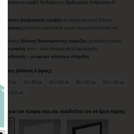
ον πίνακα σε καμβά "Αυθαίρετος Σχεδιασμός Ανθρώπου ΙΙ".
ποιημένος βαμβακερός καμβάς
σε τελάρο φυσικής ξυλείας
 εκτύπωση
με μελάνια νερού latex, χωρίς χημικούς διαλύτες και
 προσθήκης
ξύλινης διακοσμητικής κορνίζας
με πολλές επιλογές
η κατασκευή
, ένας – ένας πίνακας κατά παραγγελία
α τοποθέτηση – με κρυφό σύστημα στήριξης
τάσεις (πλάτος x ύψος)
0 x 65 εκ.
50 x 80 εκ.
65 x 100 εκ.
80 x 120 εκ.
100 x 140 εκ.
140 x 200 εκ.
ίζα για τον πίνακα σας και αναδείξτε τον σε έργο τέχνης