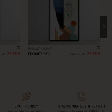
ΠΙΝΑΚΑΣ ΚΑΜΒΑΣ
ΠΙ
27,95€
27,95€
ΓΕΩΜΕΤΡΙΚΟ
Κ
,00€
από
43,00€
ΠΡΟΣΩΠΟ
Π
ECO FRIENDLY
ΤΗΛΕΦΩΝΙΚΗ ΕΞΥΠΗΡΕΤΗΣΗ
φυσικά υλικά - υπεύθυνες
Δευτέρα - Παρασκευή 09:00-18:00