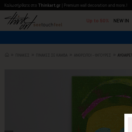
Kαλωσήρθατε στο
Thinkart.gr
| Premium wall decoration and more..!
Up to 50%
NEW IN
ΠΙΝΑΚΕΣ
ΠΙΝΑΚΕΣ ΣΕ ΚΑΜΒΑ
ΆΝΘΡΩΠΟΙ - ΦΙΓΟΎΡΕΣ
ΑΥΘΑΙΡΕ