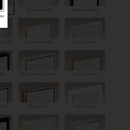
ίζα
Κλασική Λευκή
Κλασική Μαύρη
του
έ Λευκή
Κλασική Φυσική
Σκοτία Λευκή
ύρη
Σκοτία Ντεκαπέ Λευκή
Σκοτία Φυσική
Gold
Σκοτία Gold
Πλάτη Λευκή