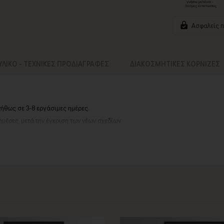
Ασφαλείς 
ΥΛΙΚΟ - ΤΕΧΝΙΚΕΣ ΠΡΟΔΙΑΓΡΑΦΕΣ
ΔΙΑΚΟΣΜΗΤΙΚΕΣ ΚΟΡΝΙΖΕΣ
νήθως σε 3-8 εργάσιμες ημέρες.
ημέρες, μετά την έγκριση των νέων σχεδίων.
ά σας, ο χρόνος παραγωγής κυμαίνεται
σε 5-8 εργάσιμες ημέρες
.
αργιών ή καλοκαιρινών διακοπών, μπορεί να χρειαστεί λίγος περισσότερος χρό
info@thinkart.gr
ίες στο