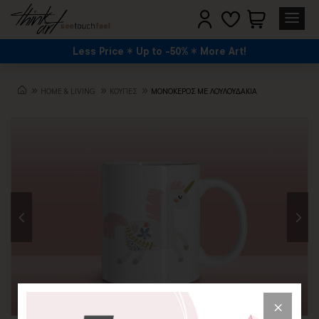
Less Price
Up to -50%
More Art!
HOME & LIVING
ΚΟΥΠΕΣ
ΜΟΝΟΚΕΡΟΣ ΜΕ ΛΟΥΛΟΥΔΑΚΙΑ