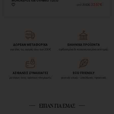
ΜΟΝΟΚΕΡΟΣ ΚΑΙ ΟΥΡΑΝΙΟ ΤΟΞΟ
ΜΟ
93€
23,57€
από
31,43€
ΔΩΡΕΑΝ ΜΕΤΑΦΟΡΙΚΑ
ΕΛΛΗΝΙΚΑ ΠΡΟΪΟΝΤΑ
για όλες τις αγορές άνω των 200€
σχεδιασμένα & κατασκευασμένα από εμάς
ΑΣΦΑΛΕΙΣ ΣΥΝΑΛΛΑΓΕΣ
ECO FRIENDLY
με όλους τους τρόπους πληρωμής
φυσικά υλικά - υπεύθυνες πρακτικές
ΕΙΠΑΝ ΓΙΑ ΕΜΑΣ