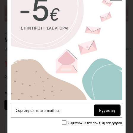
ΚΟΥΠΑ
ΜΟΝΟΚΕΡΟΣ ΜΕ ΛΟΥΛΟΥΔΑΚΙΑ
SKU: MG-61
Διαθέσιμο
10,20€
12,00€
Premium παιδική κεραμική κούπα με χαριτωμένο μονόκερο.
Επιλογή μεγέθους
330 ml (11oz)
450 ml (15oz)
Εγγραφή
Συμφωνώ με την πολιτική απορρήτου
Προσθήκη στο καλάθι