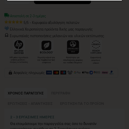
Αποστολή σε 2-3 ημέρες
5/5 - Κορυφαία αξιολόγηση πελατών
Ελληνικά Χειροποίητα προϊόντα δικής μας παραγωγής
Ευρωπαϊκές πιστοποιήσεις μελανιών και υλικών εκτύπωσης:
Ασφαλείς πληρωμές
ΧΡΟΝΟΣ ΠΑΡΑΓΩΓΗΣ
ΠΕΡΙΓΡΑΦΗ
ΕΡΩΤΗΣΕΙΣ - ΑΠΑΝΤΗΣΕΙΣ
ΕΡΩΤΗΣΗ ΓΙΑ ΤΟ ΠΡΟΪΟΝ
2 - 3 ΕΡΓΑΣΙΜΕΣ ΗΜΕΡΕΣ
Θα ετοιμάσουμε την παραγγελία σας όσο το δυνατόν
γρηγορότερα, συνήθως σε 2-3 εργάσιμες ημέρες.