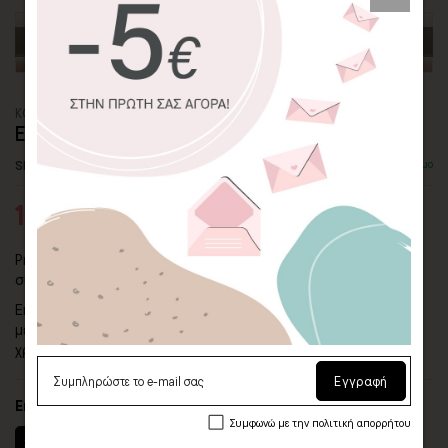
ΚΟΥΠΑ
ΕΛΕΦΑΝΤΑΣ ΜΕ ΦΛΟΡΑΛ ΣΧΕΔΙΑ
SKU: MG-95
Διαθέσιμο
12,00€
Premium κεραμική κούπα με μαύρο σχέδιο ελέφαντα σε
σκανδιναβικό στυλ.
Επιλέξτε το κανονικό μέγεθος κούπας 330ml (11oz) ή το
μεγαλύτερο μέγεθος 450ml (15oz) για τις στιγμές που
χρειάζεστε περισσότερη απόλαυση καφέ.
Εγγραφή
Επιλογή μεγέθους
Συμφωνώ με την πολιτική απορρήτου
330 ml (11oz)
450 ml (15oz)