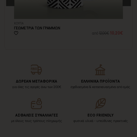
ΚΟΥΠΑ
ΑΥ
ΓΕΩΜΕΤΡΙΑ ΤΩΝ ΓΡΑΜΜΩΝ
ΕΘ
20€
10,20€
από
12,00€
ΔΩΡΕΑΝ ΜΕΤΑΦΟΡΙΚΑ
ΕΛΛΗΝΙΚΑ ΠΡΟΪΟΝΤΑ
για όλες τις αγορές άνω των 200€
σχεδιασμένα & κατασκευασμένα από εμάς
ΑΣΦΑΛΕΙΣ ΣΥΝΑΛΛΑΓΕΣ
ECO FRIENDLY
με όλους τους τρόπους πληρωμής
φυσικά υλικά - υπεύθυνες πρακτικές