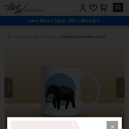
Less Price
Up to -50%
More Art!
HOME & LIVING
ΚΟΥΠΕΣ
ΕΛΕΦΑΝΤΑΣ ΜΕ ΦΛΟΡΑΛ ΣΧΕΔΙΑ