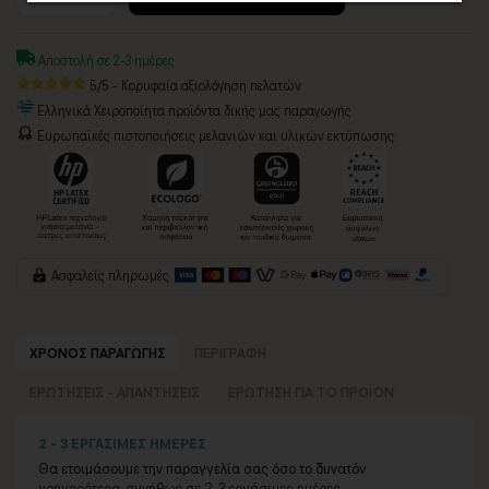
Αποστολή σε 2-3 ημέρες
5/5 - Κορυφαία αξιολόγηση πελατών
Ελληνικά Χειροποίητα προϊόντα δικής μας παραγωγής
Ευρωπαϊκές πιστοποιήσεις μελανιών και υλικών εκτύπωσης:
Ασφαλείς πληρωμές
ΧΡΟΝΟΣ ΠΑΡΑΓΩΓΗΣ
ΠΕΡΙΓΡΑΦΗ
ΕΡΩΤΗΣΕΙΣ - ΑΠΑΝΤΗΣΕΙΣ
ΕΡΩΤΗΣΗ ΓΙΑ ΤΟ ΠΡΟΪΟΝ
2 - 3 ΕΡΓΑΣΙΜΕΣ ΗΜΕΡΕΣ
Θα ετοιμάσουμε την παραγγελία σας όσο το δυνατόν
γρηγορότερα, συνήθως σε 2-3 εργάσιμες ημέρες.