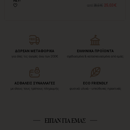
HEY!
LO
20€
25,03€
από
38,51€
ΔΩΡΕΑΝ ΜΕΤΑΦΟΡΙΚΑ
ΕΛΛΗΝΙΚΑ ΠΡΟΪΟΝΤΑ
για όλες τις αγορές άνω των 200€
σχεδιασμένα & κατασκευασμένα από εμάς
ΑΣΦΑΛΕΙΣ ΣΥΝΑΛΛΑΓΕΣ
ECO FRIENDLY
με όλους τους τρόπους πληρωμής
φυσικά υλικά - υπεύθυνες πρακτικές
ΕΙΠΑΝ ΓΙΑ ΕΜΑΣ