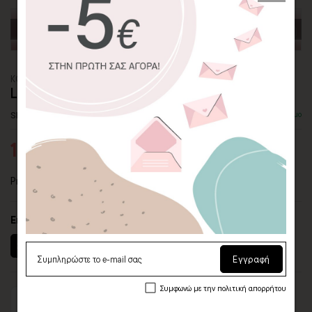
ΚΟΥΠΑ
LOVE CHAT
SKU: MG-51
Διαθέσιμο
10,20€
12,00€
Premium κεραμική κούπα με pop art θέμα.
Επιλογή μεγέθους
330 ml (11oz)
450 ml (15oz)
Εγγραφή
Συμφωνώ με την πολιτική απορρήτου
Προσθήκη στο καλάθι