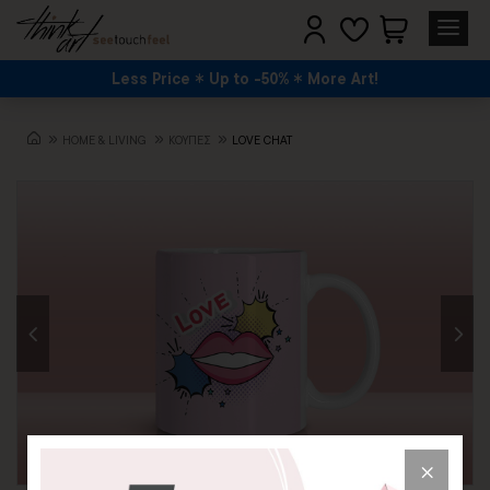
Less Price
Up to -50%
More Art!
HOME & LIVING
ΚΟΥΠΕΣ
LOVE CHAT