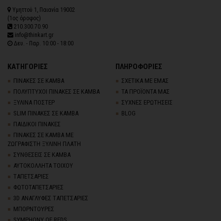
Υμηττού 1, Παιανία 19002
(1ος όροφος)
210.300.70.90
info@thinkart.gr
Δευ. - Παρ. 10:00 - 18:00
ΚΑΤΗΓΟΡΙΕΣ
ΠΛΗΡΟΦΟΡΙΕΣ
ΠΙΝΑΚΕΣ ΣΕ ΚΑΜΒΑ
ΣΧΕΤΙΚΑ ΜΕ ΕΜΑΣ
ΠΟΛΥΠΤΥΧΟΙ ΠΙΝΑΚΕΣ ΣΕ ΚΑΜΒΑ
ΤΑ ΠΡΟΪΟΝΤΑ ΜΑΣ
ΞΥΛΙΝΑ ΠΟΣΤΕΡ
ΣΥΧΝΕΣ ΕΡΩΤΗΣΕΙΣ
SLIM ΠΙΝΑΚΕΣ ΣΕ ΚΑΜΒΑ
BLOG
ΠΑΙΔΙΚΟΙ ΠΙΝΑΚΕΣ
ΠΙΝΑΚΕΣ ΣΕ ΚΑΜΒΑ ΜΕ
ΖΩΓΡΑΦΙΣΤΗ ΞΥΛΙΝΗ ΠΛΑΤΗ
ΣΥΝΘΕΣΕΙΣ ΣΕ ΚΑΜΒΑ
ΑΥΤΟΚΟΛΛΗΤΑ ΤΟΙΧΟΥ
TΑΠΕΤΣΑΡΙΕΣ
ΦΩΤΟΤΑΠΕΤΣΑΡΙΕΣ
3D AΝΑΓΛΥΦΕΣ TΑΠΕΤΣΑΡΙΕΣ
ΜΠΟΡΝΤΟΥΡΕΣ
SYMPHONY OF REDS