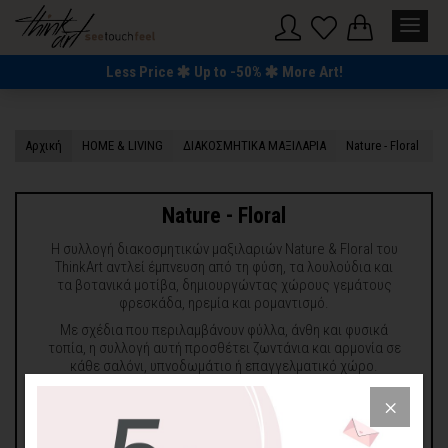
Less Price
Up to -50%
More Art!
Αρχική
HOME & LIVING
ΔΙΑΚΟΣΜΗΤΙΚΑ ΜΑΞΙΛΑΡΙΑ
Nature - Floral
Nature - Floral
Η συλλογή διακοσμητικών μαξιλαριών Nature & Floral του
ThinkArt αντλεί έμπνευση από τη φύση, τα λουλούδια και
τα βοτανικά μοτίβα, δημιουργώντας χώρους γεμάτους
φρεσκάδα, ηρεμία και ρομαντισμό.
Με σχέδια που περιλαμβάνουν φύλλα, άνθη και φυσικά
τοπία, η συλλογή αυτή προσθέτει ζωντάνια και αρμονία σε
κάθε σαλόνι, υπνοδωμάτιο ή επαγγελματικό χώρο.
Από λινό και βαμβάκι με φυσική και απαλή υφή, αντοχή,
υψηλής ποιότητας eco-friendly εκτύπωση για
εξαιρετικό αποτέλεσμα.