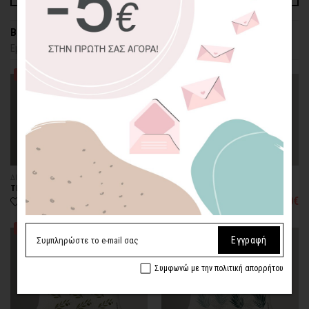
Βρέθηκαν 9 προϊόντα
Εμφάνιση
Ταξινόμηση
36
Προτεινόμενα
NEW
NEW
ΔΙΑΚΟΣΜΗΤΙΚΟ ΜΑΞΙΛΑΡΙ
ΔΙΑΚΟΣΜΗΤΙΚΟ ΜΑΞΙΛΑΡΙ
ΤΡΟΠΙΚΑ ΦΥΛΛΑ ΜΕ ΧΡΥΣΟΥΣ
ΚΟΡΑΛΛΙ ΦΟΙΝΙΚΟΦΥΛΛΑ
ΚΑΡΠΟΥΣ
20,00€
20,00€
από
από
NEW
NEW
BESTSELLER
Εγγραφή
Συμφωνώ με την πολιτική απορρήτου