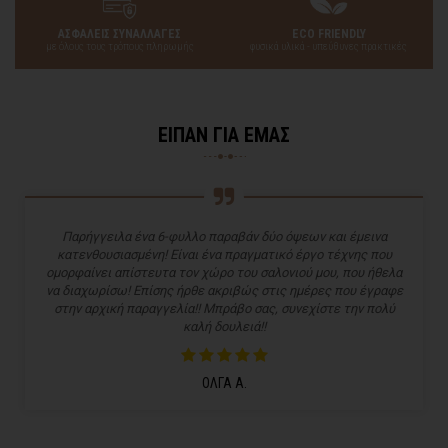
ΑΣΦΑΛΕΙΣ ΣΥΝΑΛΛΑΓΕΣ
ECO FRIENDLY
με όλους τους τρόπους πληρωμής
φυσικά υλικά - υπεύθυνες πρακτικές
ΕΙΠΑΝ ΓΙΑ ΕΜΑΣ
Παρήγγειλα ένα 6-φυλλο παραβάν δύο όψεων και έμεινα
κατενθουσιασμένη! Είναι ένα πραγματικό έργο τέχνης που
ομορφαίνει απίστευτα τον χώρο του σαλονιού μου, που ήθελα
να διαχωρίσω! Επίσης ήρθε ακριβώς στις ημέρες που έγραφε
στην αρχική παραγγελία!! Μπράβο σας, συνεχίστε την πολύ
καλή δουλειά!!
ΟΛΓΑ Α.