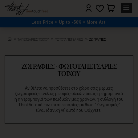
Χρώμα
Less Price
Up to -50%
More Art!
Κόκκινο
TΑΠΕΤΣΑΡΙΕΣ ΤΟΙΧΟΥ
ΦΩΤΟΤΑΠΕΤΣΑΡΙΕΣ
ΖΩΓΡΑΦΙΈΣ
Μπλε
Κίτρινο
ΖΩΓΡΑΦΙΈΣ - ΦΩΤΟΤΑΠΕΤΣΑΡΊΕΣ
ΤΟΊΧΟΥ
Πράσινο
Αν θέλετε να προσθέσετε στο χώρο σας μερικές
Πορτοκαλί
ζωγραφικές πινελιές με υφές υλικών όπως η κηρομπογιά
ή η νερομπογιά των παιδικών μας χρόνων, η συλλογή του
Μωβ
ThinkArt από φωτοταπετσαρίες με θέμα "Ζωγραφιές"
είναι ιδανική γι' αυτό που ψάχνετε.
Ροζ
Καφέ