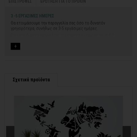
ΕΠΙΣΤΡΟΦΕΣ
ΕΡΩΤΗΣΗ ΓΙΑ ΤΟ ΠΡΟΪΟΝ
3 -5 ΕΡΓΑΣΙΜΕΣ ΗΜΕΡΕΣ
Θα ετοιμάσουμε την παραγγελία σας όσο το δυνατόν
γρηγορότερα, συνήθως σε 3-5 εργάσιμες ημέρες.
Για τις ειδικές παραγγελίες, ο χρόνος παραγωγής είναι 4-7
εργάσιμες ημέρες, μετά την έγκριση των νέων σχεδίων.
Εάν η αποστολή πραγματοποιείται κατά τη διάρκεια μεγάλων
εορτών ή αργιών ή καλοκαιρινών διακοπών, μπορεί να χρειαστεί
λίγος περισσότερος χρόνος για να παραδοθεί.
Για αυτές τις περιπτώσεις - φροντίστε την παραγγελία σας
νωρίτερα!
Σχετικά προϊόντα
Μπορείτε πάντα να επικοινωνείτε μαζί μας για περισσότερες
contact@thinkart.gr
πληροφορίες στο