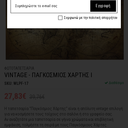
Εγγραφή
Συμφωνώ με την πολιτική απορρήτου
ΦΩΤΟΤΑΠΕΤΣΑΡΙA
VINTAGE - ΠΑΓΚΟΣΜΙΟΣ ΧΑΡΤΗΣ Ι
Διαθέσιμο
SKU: WLPF-17
27,83€
39,76€
Η ταπετσαρία "Παγκόσμιος Χάρτης" είναι η απόλυτη vintage επιλογή
για να κοσμήσετε τους τοίχους στο σαλόνι ή στο γραφείο σας.
Αν αναζητάτε μια ταπετσαρία σε γήινα χρώματα και επιβλητική
εμφάνιση, τολμήστε τη σειρά με τους Παγκόσμιους Χάρτες.