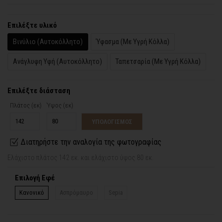
Επιλέξτε υλικό
Βινύλιο (Αυτοκόλλητο)
Ύφασμα (Με Υγρή Κόλλα)
Ανάγλυφη Υφή (Αυτοκόλλητο)
Ταπετσαρία (Με Υγρή Κόλλα)
Επιλέξτε διάσταση
Πλάτος (εκ)
Ύψος (εκ)
ΥΠΟΛΟΓΙΣΜΟΣ
Διατηρήστε την αναλογία της φωτογραφίας
Ελάχιστο πλάτος 142 εκ. και ελάχιστο ύψος 80 εκ.
Επιλογή Εφέ
Κανονικό
Ασπρόμαυρο
Sepia