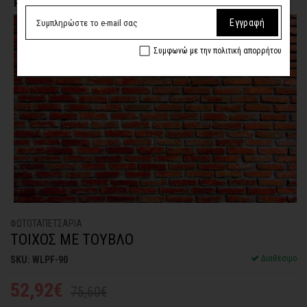
Η επιλογή σας
Εγγραφή
Συμφωνώ με την πολιτική απορρήτου
ΦΩΤΟΤΑΠΕΤΣΑΡΙA
ΤΟΙΧΟΣ ΜΕ ΤΟΥΒΛΟ
Διαθέσιμο
SKU: WLPF-90
52,92€
75,60€