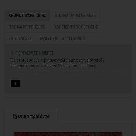
ΧΡΟΝΟΣ ΠΑΡΑΓΩΓΗΣ
ΠΩΣ ΝΑ ΠΑΡΑΓΓΕΙΛΕΤΕ
ΠΩΣ ΝΑ ΜΕΤΡΗΣΕΤΕ
ΟΔΗΓΙΕΣ ΤΟΠΟΘΕΤΗΣΗΣ
ΕΠΙΣΤΡΟΦΕΣ
ΕΡΩΤΗΣΗ ΓΙΑ ΤΟ ΠΡΟΪΟΝ
3 -5 ΕΡΓΑΣΙΜΕΣ ΗΜΕΡΕΣ
Θα ετοιμάσουμε την παραγγελία σας όσο το δυνατόν
γρηγορότερα, συνήθως σε 3-5 εργάσιμες ημέρες.
Για τις ειδικές παραγγελίες, ο χρόνος παραγωγής είναι 4-7
εργάσιμες ημέρες, μετά την έγκριση των νέων σχεδίων.
Εάν η αποστολή πραγματοποιείται κατά τη διάρκεια μεγάλων
εορτών ή αργιών ή καλοκαιρινών διακοπών, μπορεί να χρειαστεί
λίγος περισσότερος χρόνος για να παραδοθεί.
Για αυτές τις περιπτώσεις - φροντίστε την παραγγελία σας
νωρίτερα!
Σχετικά προϊόντα
Μπορείτε πάντα να επικοινωνείτε μαζί μας για περισσότερες
contact@thinkart.gr
πληροφορίες στο