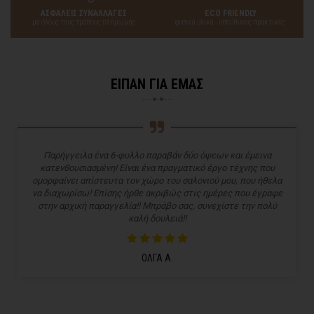
ΑΣΦΑΛΕΙΣ ΣΥΝΑΛΛΑΓΕΣ
ECO FRIENDLY
με όλους τους τρόπους πληρωμής
φυσικά υλικά - υπεύθυνες πρακτικές
ΕΙΠΑΝ ΓΙΑ ΕΜΑΣ
Παρήγγειλα ένα 6-φυλλο παραβάν δύο όψεων και έμεινα
κατενθουσιασμένη! Είναι ένα πραγματικό έργο τέχνης που
ομορφαίνει απίστευτα τον χώρο του σαλονιού μου, που ήθελα
να διαχωρίσω! Επίσης ήρθε ακριβώς στις ημέρες που έγραφε
στην αρχική παραγγελία!! Μπράβο σας, συνεχίστε την πολύ
καλή δουλειά!!
ΟΛΓΑ Α.