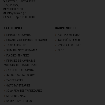
Υμηττού 1, Παιανία 19002
(1ος όροφος)
210.300.70.90
info@thinkart.gr
Δευ. - Παρ. 10:00 - 18:00
ΚΑΤΗΓΟΡΙΕΣ
ΠΛΗΡΟΦΟΡΙΕΣ
ΠΙΝΑΚΕΣ ΣΕ ΚΑΜΒΑ
ΣΧΕΤΙΚΑ ΜΕ ΕΜΑΣ
ΠΟΛΥΠΤΥΧΟΙ ΠΙΝΑΚΕΣ ΣΕ ΚΑΜΒΑ
ΤΑ ΠΡΟΪΟΝΤΑ ΜΑΣ
ΞΥΛΙΝΑ ΠΟΣΤΕΡ
ΣΥΧΝΕΣ ΕΡΩΤΗΣΕΙΣ
SLIM ΠΙΝΑΚΕΣ ΣΕ ΚΑΜΒΑ
BLOG
ΠΑΙΔΙΚΟΙ ΠΙΝΑΚΕΣ
ΠΙΝΑΚΕΣ ΣΕ ΚΑΜΒΑ ΜΕ
ΖΩΓΡΑΦΙΣΤΗ ΞΥΛΙΝΗ ΠΛΑΤΗ
ΣΥΝΘΕΣΕΙΣ ΣΕ ΚΑΜΒΑ
ΑΥΤΟΚΟΛΛΗΤΑ ΤΟΙΧΟΥ
TΑΠΕΤΣΑΡΙΕΣ
ΦΩΤΟΤΑΠΕΤΣΑΡΙΕΣ
3D AΝΑΓΛΥΦΕΣ TΑΠΕΤΣΑΡΙΕΣ
ΜΠΟΡΝΤΟΥΡΕΣ
SYMPHONY OF REDS