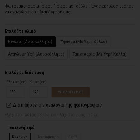
Φωτοταπετσαρία Τοίχου "Τοίχος με Τούβλο". Ένας εύκολος τρόπος
να ανανεώσετε τη διακόσμησή σας.
Επιλέξτε υλικό
Βινύλιο (Αυτοκόλλητο)
Ύφασμα (Με Υγρή Κόλλα)
Ανάγλυφη Υφή (Αυτοκόλλητο)
Ταπετσαρία (Με Υγρή Κόλλα)
Επιλέξτε διάσταση
Πλάτος (εκ)
Ύψος (εκ)
ΥΠΟΛΟΓΙΣΜΟΣ
Διατηρήστε την αναλογία της φωτογραφίας
Ελάχιστο πλάτος 180 εκ. και ελάχιστο ύψος 120 εκ.
Επιλογή Εφέ
Κανονικό
Ασπρόμαυρο
Sepia