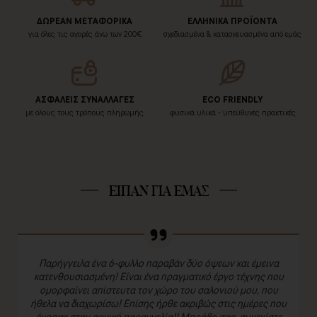
ΔΩΡΕΑΝ ΜΕΤΑΦΟΡΙΚΑ
ΕΛΛΗΝΙΚΑ ΠΡΟΪΟΝΤΑ
για όλες τις αγορές άνω των 200€
σχεδιασμένα & κατασκευασμένα από εμάς
ΑΣΦΑΛΕΙΣ ΣΥΝΑΛΛΑΓΕΣ
ECO FRIENDLY
με όλους τους τρόπους πληρωμής
φυσικά υλικά - υπεύθυνες πρακτικές
ΕΙΠΑΝ ΓΙΑ ΕΜΑΣ
Παρήγγειλα ένα 6-φυλλο παραβάν δύο όψεων και έμεινα
κατενθουσιασμένη! Είναι ένα πραγματικό έργο τέχνης που
ομορφαίνει απίστευτα τον χώρο του σαλονιού μου, που
ήθελα να διαχωρίσω! Επίσης ήρθε ακριβώς στις ημέρες που
έγραφε στην αρχική παραγγελία!! Μπράβο σας, συνεχίστε