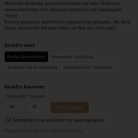
Μια πολύ ιδιαίτερη φωτοταπετσαρία για πολύ ιδιαίτερες
προσωπικότητες που σίγουρα λατρεύουν την Αφηρημένη
Τέχνη!
Έντονα χρώματα, ακανόνιστα σχήματα και γραμμές... Με άλλα
λόγια, τίποτα δεν θα είναι πλέον το ίδιο στο σπίτι σας!
Επιλέξτε υλικό
Βινύλιο (Αυτοκόλλητο)
Ύφασμα (Με Υγρή Κόλλα)
Ανάγλυφη Υφή (Αυτοκόλλητο)
Ταπετσαρία (Με Υγρή Κόλλα)
Επιλέξτε διάσταση
Πλάτος (εκ)
Ύψος (εκ)
ΥΠΟΛΟΓΙΣΜΟΣ
Διατηρήστε την αναλογία της φωτογραφίας
Ελάχιστο πλάτος 135 εκ. και ελάχιστο ύψος 90 εκ.