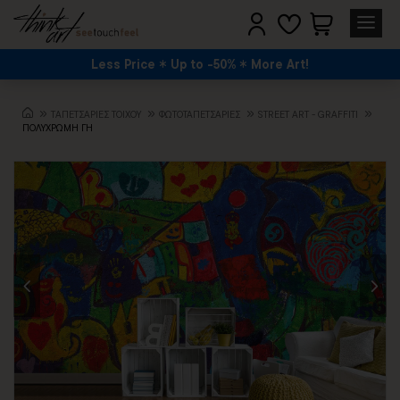
Less Price
Up to -50%
More Art!
TΑΠΕΤΣΑΡΙΕΣ ΤΟΙΧΟΥ
ΦΩΤΟΤΑΠΕΤΣΑΡΙΕΣ
STREET ART - GRAFFITI
ΠΟΛΥΧΡΩΜΗ ΓΗ