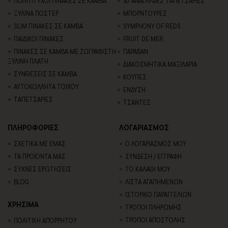
ΠΟΛΥΠΤΥΧΟΙ ΠΙΝΑΚΕΣ ΣΕ ΚΑΜΒΑ
3D AΝΑΓΛΥΦΕΣ TΑΠΕΤΣΑΡΙΕΣ
ΞΥΛΙΝΑ ΠΟΣΤΕΡ
ΜΠΟΡΝΤΟΥΡΕΣ
SLIM ΠΙΝΑΚΕΣ ΣΕ ΚΑΜΒΑ
SYMPHONY OF REDS
ΠΑΙΔΙΚΟΙ ΠΙΝΑΚΕΣ
FRUIT DE MER
ΠΙΝΑΚΕΣ ΣΕ ΚΑΜΒΑ ΜΕ ΖΩΓΡΑΦΙΣΤΗ
ΠΑΡΑΒΑΝ
ΞΥΛΙΝΗ ΠΛΑΤΗ
ΔΙΑΚΟΣΜΗΤΙΚΑ ΜΑΞΙΛΑΡΙΑ
ΣΥΝΘΕΣΕΙΣ ΣΕ ΚΑΜΒΑ
ΚΟΥΠΕΣ
ΑΥΤΟΚΟΛΛΗΤΑ ΤΟΙΧΟΥ
ΕΝΔΥΣΗ
TΑΠΕΤΣΑΡΙΕΣ
ΤΣΑΝΤΕΣ
ΠΛΗΡΟΦΟΡΙΕΣ
ΛΟΓΑΡΙΑΣΜΟΣ
ΣΧΕΤΙΚΑ ΜΕ ΕΜΑΣ
Ο ΛΟΓΑΡΙΑΣΜΟΣ ΜΟΥ
ΤΑ ΠΡΟΪΟΝΤΑ ΜΑΣ
ΣΥΝΔΕΣΗ / ΕΓΓΡΑΦΗ
ΣΥΧΝΕΣ ΕΡΩΤΗΣΕΙΣ
ΤΟ ΚΑΛΑΘΙ ΜΟΥ
BLOG
ΛΙΣΤΑ ΑΓΑΠΗΜΕΝΩΝ
ΙΣΤΟΡΙΚΟ ΠΑΡΑΓΓΕΛΙΩΝ
ΧΡΗΣΙΜΑ
ΤΡΟΠΟΙ ΠΛΗΡΩΜΗΣ
ΤΡΟΠΟΙ ΑΠΟΣΤΟΛΗΣ
ΠΟΛΙΤΙΚΗ ΑΠΟΡΡΗΤΟΥ