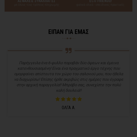
ΑΣΦΑΛΕΙΣ ΣΥΝΑΛΛΑΓΕΣ
ECO FRIENDLY
με όλους τους τρόπους πληρωμής
φυσικά υλικά - υπεύθυνες πρακτικές
ΕΙΠΑΝ ΓΙΑ ΕΜΑΣ
Παρήγγειλα ένα 6-φυλλο παραβάν δύο όψεων και έμεινα
κατενθουσιασμένη! Είναι ένα πραγματικό έργο τέχνης που
ομορφαίνει απίστευτα τον χώρο του σαλονιού μου, που ήθελα
να διαχωρίσω! Επίσης ήρθε ακριβώς στις ημέρες που έγραφε
στην αρχική παραγγελία!! Μπράβο σας, συνεχίστε την πολύ
καλή δουλειά!!
ΟΛΓΑ Α.