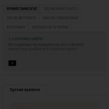
ΧΡΟΝΟΣ ΠΑΡΑΓΩΓΗΣ
ΠΩΣ ΝΑ ΠΑΡΑΓΓΕΙΛΕΤΕ
ΠΩΣ ΝΑ ΜΕΤΡΗΣΕΤΕ
ΟΔΗΓΙΕΣ ΤΟΠΟΘΕΤΗΣΗΣ
ΕΠΙΣΤΡΟΦΕΣ
ΕΡΩΤΗΣΗ ΓΙΑ ΤΟ ΠΡΟΪΟΝ
3 -5 ΕΡΓΑΣΙΜΕΣ ΗΜΕΡΕΣ
Θα ετοιμάσουμε την παραγγελία σας όσο το δυνατόν
γρηγορότερα, συνήθως σε 3-5 εργάσιμες ημέρες.
Για τις ειδικές παραγγελίες, ο χρόνος παραγωγής είναι 4-7
εργάσιμες ημέρες, μετά την έγκριση των νέων σχεδίων.
Εάν η αποστολή πραγματοποιείται κατά τη διάρκεια μεγάλων
εορτών ή αργιών ή καλοκαιρινών διακοπών, μπορεί να χρειαστεί
λίγος περισσότερος χρόνος για να παραδοθεί.
Για αυτές τις περιπτώσεις - φροντίστε την παραγγελία σας
νωρίτερα!
Σχετικά προϊόντα
Μπορείτε πάντα να επικοινωνείτε μαζί μας για περισσότερες
contact@thinkart.gr
πληροφορίες στο