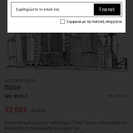
Εγγραφή
Συμφωνώ με την πολιτική απορρήτου
ΦΩΤΟΤΑΠΕΤΣΑΡΙA
ΠΟΛΗ
Διαθέσιμο
SKU: WLPF-7
33,08€
47,25€
Ένα υπνοδωμάτιο με την ταπετσαρία "Πόλη" θα σας ενθουσιάσει και
θα αλλάξει τη διακόσμηση του χώρου σας.