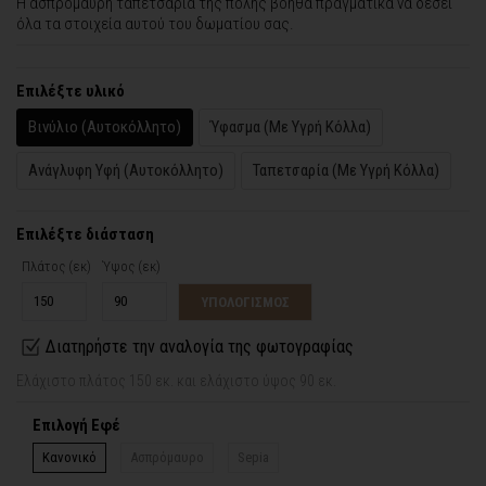
Η ασπρόμαυρη ταπετσαρία της πόλης βοηθά πραγματικά να δέσει
όλα τα στοιχεία αυτού του δωματίου σας.
Επιλέξτε υλικό
Βινύλιο (Αυτοκόλλητο)
Ύφασμα (Με Υγρή Κόλλα)
Ανάγλυφη Υφή (Αυτοκόλλητο)
Ταπετσαρία (Με Υγρή Κόλλα)
Επιλέξτε διάσταση
Πλάτος (εκ)
Ύψος (εκ)
ΥΠΟΛΟΓΙΣΜΟΣ
Διατηρήστε την αναλογία της φωτογραφίας
Ελάχιστο πλάτος 150 εκ. και ελάχιστο ύψος 90 εκ.
Επιλογή Εφέ
Κανονικό
Ασπρόμαυρο
Sepia