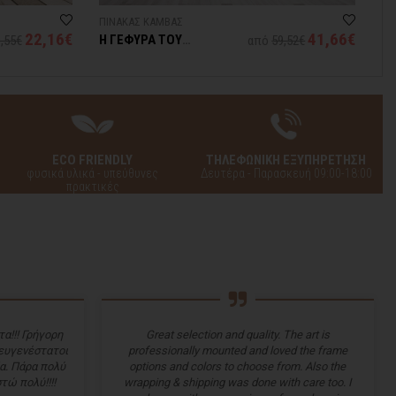
ΠΙΝΑΚΑΣ ΚΑΜΒΑΣ
ΦΩ
22,16€
41,66€
Η ΓΕΦΥΡΑ ΤΟΥ
VI
,55€
από
59,52€
ΜΠΡΟΥΚΛΙΝ ΣΤΗ ΝΕΑ
ΥΟΡΚΗ
ECO FRIENDLY
ΤΗΛΕΦΩΝΙΚΗ ΕΞΥΠΗΡΕΤΗΣΗ
φυσικά υλικά - υπεύθυνες
Δευτέρα - Παρασκευή 09:00-18:00
πρακτικές
α!!! Γρήγορη
Great selection and quality. The art is
 ευγενέστατοι
professionally mounted and loved the frame
α. Πάρα πολύ
options and colors to choose from. Also the
τώ πολύ!!!!
wrapping & shipping was done with care too. I