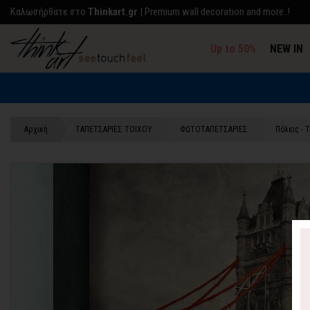
Kαλωσήρθατε στο
Thinkart.gr
| Premium wall decoration and more..!
Up to 50%
NEW IN
Αρχική
TΑΠΕΤΣΑΡΙΕΣ ΤΟΙΧΟΥ
ΦΩΤΟΤΑΠΕΤΣΑΡΙΕΣ
Πόλεις - 