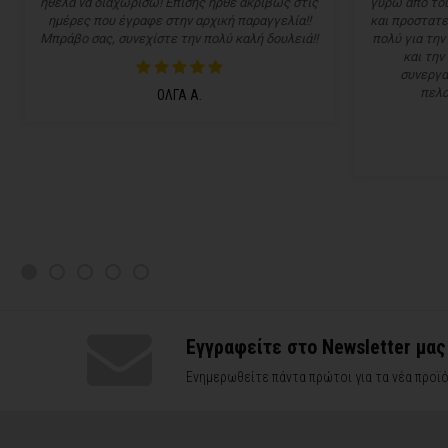
ήθελα να διαχωρίσω! Επίσης ήρθε ακριβώς στις
γύρω από του
ημέρες που έγραφε στην αρχική παραγγελία!!
και προστατε
Μπράβο σας, συνεχίστε την πολύ καλή δουλειά!!
πολύ για την
και την
συνεργα
πελα
ΟΛΓΑ Α.
Εγγραφείτε στο Newsletter μας
Ενημερωθείτε πάντα πρώτοι για τα νέα προϊό