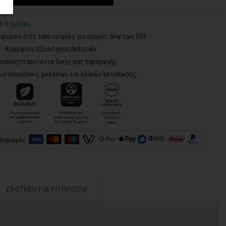
3-5 ημέρες
ορικά στις ταπετσαρίες για αγορές άνω των 50€
5 - Κορυφαία αξιολόγηση πελατών
ροποίητα προϊόντα δικής μας παραγωγής
ιστοποιήσεις μελανιών και υλικών εκτύπωσης:
πληρωμές
ΕΡΩΤΗΣΗ ΓΙΑ ΤΟ ΠΡΟΪΟΝ