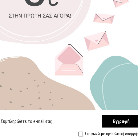
Επιλέξτε υλικό
Βινύλιο (Αυτο
Ανάγλυφη Υφή 
Επιλέξτε διάσ
Πλάτος (εκ)
Ύψο
Διατηρήστε
Ελάχιστο πλάτος 
Επιλογή Εφέ
Κανονικό
Εγγραφή
Συμφωνώ με την πολιτική απορρή