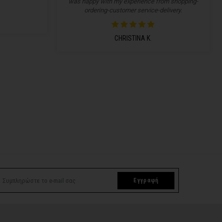
was happy with my experience from shopping-
ordering-customer service-delivery.
CHRISTINA K.
Εγγραφή