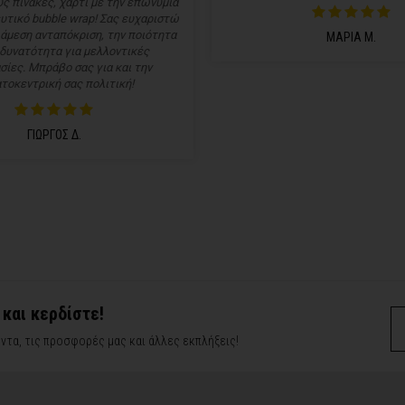
ς πίνακες, χαρτί με την επωνυμία
υτικό bubble wrap! Σας ευχαριστώ
 άμεση ανταπόκριση, την ποιότητα
ΜΑΡΙΑ Μ.
 δυνατότητα για μελλοντικές
σίες. Μπράβο σας για και την
τοκεντρική σας πολιτική!
ΓΙΩΡΓΟΣ Δ.
 και κερδίστε!
ντα, τις προσφορές μας και άλλες εκπλήξεις!