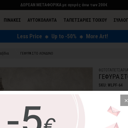
ΔΩΡΕΑΝ ΜΕΤΑΦΟΡΙΚΑ με αγορές άνω των 200€
ΠΙΝΑΚΕΣ
ΑΥΤΟΚΟΛΛΗΤΑ
TΑΠΕΤΣΑΡΙΕΣ ΤΟΙΧΟΥ
ΣΥΛΛΟ
Less Price
Up to -50%
More Art!
ΕΝΔΥΣΗ & ΑΞΕΣΟΥΑΡ
Ταξίδια
ΓΕΦΥΡΑ ΣΤΟ ΛΟΝΔΙΝΟ
ΦΩΤΟΤΑΠΕΤΣΑΡΙ
ΓΕΦΥΡΑ ΣΤ
SKU: WLPF-64
36,75€
5
Φωτοταπετσαρία 
απογειώσει τον 