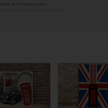
υνήθως σε 3-5 εργάσιμες ημέρες.
ς ημέρες, μετά την έγκριση των νέων σχεδίων.
ή αργιών ή καλοκαιρινών διακοπών, μπορεί να χρειαστεί λίγος περισσότερος
contact@thinkart.gr
φορίες στο