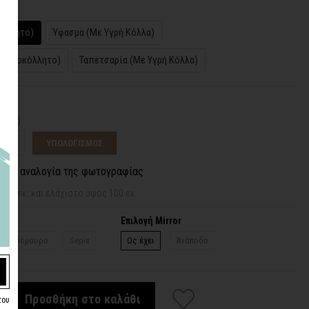
κόλλητο)
Ύφασμα (Με Υγρή Κόλλα)
(Αυτοκόλλητο)
Ταπετσαρία (Με Υγρή Κόλλα)
ταση
ς (εκ)
ΥΠΟΛΟΓΙΣΜΟΣ
 την αναλογία της φωτογραφίας
150 εκ. και ελάχιστο ύψος 100 εκ.
Επιλογή Mirror
Ασπρόμαυρο
Sepia
Ως έχει
Ανάποδο
Προσθήκη στο καλάθι
του