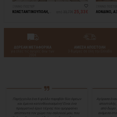
ΞΥΛΙΝΟ ΠΟΣΤΕΡ
ΞΥΛΙΝΟ ΠΟΣΤΕ
0€
25,33€
ΚΩΝΣΤΑΝΤΙΝΟΥΠΟΛΗ,
ΛΟΝΔΙΝΟ, Α
από
33,77€
ΓΕΦΥΡΑ ΣΤΟΝ ΒΟΣΠΟΡΟ
ΔΩΡΕΑΝ ΜΕΤΑΦΟΡΙΚΑ
ΑΜΕΣΗ ΑΠΟΣΤΟΛΗ
για όλες τις αγορές άνω των
3-8 μέρες σε όλη την Ελλάδα
200€
Παρήγγειλα ένα 6-φυλλο παραβάν δύο όψεων
Αγόρασα έναν
και έμεινα κατενθουσιασμένη! Είναι ένα
αποστολής,
πραγματικό έργο τέχνης που ομορφαίνει
από δώρο 
απίστευτα τον χώρο του σαλονιού μου, που
ανάμεσα στο