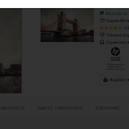
Η επιλογή σας
Αποστολή σε 
Δωρεάν Μεταφ
5/
Ελληνικά Χει
Ευρωπαϊκές π
Ασφαλείς 
Α ΜΕΤΡΗΣΕΤΕ
ΟΔΗΓΙΕΣ ΤΟΠΟΘΕΤΗΣΗΣ
ΕΠΙΣΤΡΟΦΕΣ