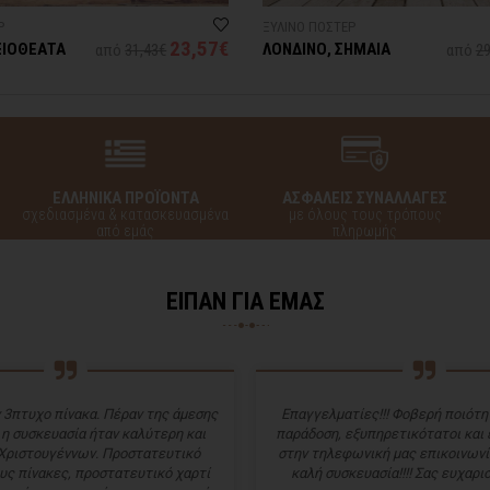
Ρ
ΞΥΛΙΝΟ ΠΟΣΤΕΡ
23,57€
ΞΙΟΘΕΑΤΑ
ΛΟΝΔΙΝΟ, ΣΗΜΑΙΑ
από
31,43€
από
29
ΕΛΛΗΝΙΚΑ ΠΡΟΪΟΝΤΑ
ΑΣΦΑΛΕΙΣ ΣΥΝΑΛΛΑΓΕΣ
σχεδιασμένα & κατασκευασμένα
με όλους τους τρόπους
από εμάς
πληρωμής
ΕΙΠΑΝ ΓΙΑ ΕΜΑΣ
 3πτυχο πίνακα. Πέραν της άμεσης
Επαγγελματίες!!! Φοβερή ποιότητ
 η συσκευασία ήταν καλύτερη και
παράδοση, εξυπηρετικότατοι και
Χριστουγέννων. Προστατευτικό
στην τηλεφωνική μας επικοινωνί
υς πίνακες, προστατευτικό χαρτί
καλή συσκευασία!!!! Σας ευχαρισ