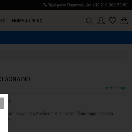
Τηλέφωνο Παραγγελιών:
+30 210.300.70.90
ΓΕΣ
HOME & LIVING
A
Ο ΛΟΝΔΙΝΟ
Διαθέσιμο
2,50€
Τοίχου "Γέφυρα στο Λονδίνο". Μία πρόταση διακόσμησης που θα
χώρο σας.