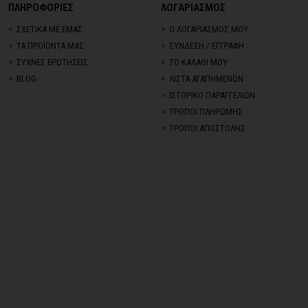
ΠΛΗΡΟΦΟΡΙΕΣ
ΛΟΓΑΡΙΑΣΜΟΣ
ΣΧΕΤΙΚΑ ΜΕ ΕΜΑΣ
Ο ΛΟΓΑΡΙΑΣΜΟΣ ΜΟΥ
ΤΑ ΠΡΟΪΟΝΤΑ ΜΑΣ
ΣΥΝΔΕΣΗ / ΕΓΓΡΑΦΗ
ΣΥΧΝΕΣ ΕΡΩΤΗΣΕΙΣ
ΤΟ ΚΑΛΑΘΙ ΜΟΥ
BLOG
ΛΙΣΤΑ ΑΓΑΠΗΜΕΝΩΝ
ΙΣΤΟΡΙΚΟ ΠΑΡΑΓΓΕΛΙΩΝ
ΤΡΟΠΟΙ ΠΛΗΡΩΜΗΣ
ΤΡΟΠΟΙ ΑΠΟΣΤΟΛΗΣ