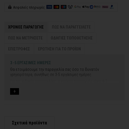
Ασφαλείς πληρωμές
ΧΡΟΝΟΣ ΠΑΡΑΓΩΓΗΣ
ΠΩΣ ΝΑ ΠΑΡΑΓΓΕΙΛΕΤΕ
ΠΩΣ ΝΑ ΜΕΤΡΗΣΕΤΕ
ΟΔΗΓΙΕΣ ΤΟΠΟΘΕΤΗΣΗΣ
ΕΠΙΣΤΡΟΦΕΣ
ΕΡΩΤΗΣΗ ΓΙΑ ΤΟ ΠΡΟΪΟΝ
3 -5 ΕΡΓΑΣΙΜΕΣ ΗΜΕΡΕΣ
Θα ετοιμάσουμε την παραγγελία σας όσο το δυνατόν
γρηγορότερα, συνήθως σε 3-5 εργάσιμες ημέρες.
Για τις ειδικές παραγγελίες, ο χρόνος παραγωγής είναι 4-7
εργάσιμες ημέρες, μετά την έγκριση των νέων σχεδίων.
Εάν η αποστολή πραγματοποιείται κατά τη διάρκεια μεγάλων
εορτών ή αργιών ή καλοκαιρινών διακοπών, μπορεί να χρειαστεί
λίγος περισσότερος χρόνος για να παραδοθεί.
Για αυτές τις περιπτώσεις - φροντίστε την παραγγελία σας
νωρίτερα!
Σχετικά προϊόντα
Μπορείτε πάντα να επικοινωνείτε μαζί μας για περισσότερες