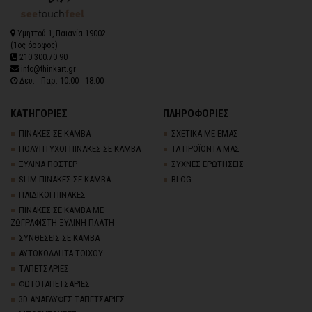
Υμηττού 1, Παιανία 19002
(1ος όροφος)
210.300.70.90
info@thinkart.gr
Δευ. - Παρ. 10:00 - 18:00
ΚΑΤΗΓΟΡΙΕΣ
ΠΛΗΡΟΦΟΡΙΕΣ
ΠΙΝΑΚΕΣ ΣΕ ΚΑΜΒΑ
ΣΧΕΤΙΚΑ ΜΕ ΕΜΑΣ
ΠΟΛΥΠΤΥΧΟΙ ΠΙΝΑΚΕΣ ΣΕ ΚΑΜΒΑ
ΤΑ ΠΡΟΪΟΝΤΑ ΜΑΣ
ΞΥΛΙΝΑ ΠΟΣΤΕΡ
ΣΥΧΝΕΣ ΕΡΩΤΗΣΕΙΣ
SLIM ΠΙΝΑΚΕΣ ΣΕ ΚΑΜΒΑ
BLOG
ΠΑΙΔΙΚΟΙ ΠΙΝΑΚΕΣ
ΠΙΝΑΚΕΣ ΣΕ ΚΑΜΒΑ ΜΕ
ΖΩΓΡΑΦΙΣΤΗ ΞΥΛΙΝΗ ΠΛΑΤΗ
ΣΥΝΘΕΣΕΙΣ ΣΕ ΚΑΜΒΑ
ΑΥΤΟΚΟΛΛΗΤΑ ΤΟΙΧΟΥ
TΑΠΕΤΣΑΡΙΕΣ
ΦΩΤΟΤΑΠΕΤΣΑΡΙΕΣ
3D AΝΑΓΛΥΦΕΣ TΑΠΕΤΣΑΡΙΕΣ