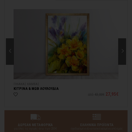
contact@thinkart.gr
πληροφορίες στο
ΠΙΝΑΚΑΣ ΚΑΜΒΑΣ
ΠΙ
ΚΙΤΡΙΝΑ & ΜΩΒ ΛΟΥΛΟΥΔΙΑ
ΜΕ
77€
27,95€
από
43,00€
ΔΩΡΕΑΝ ΜΕΤΑΦΟΡΙΚΑ
ΕΛΛΗΝΙΚΑ ΠΡΟΪΟΝΤΑ
για όλες τις αγορές άνω των 200€
σχεδιασμένα & κατασκευασμένα από εμάς