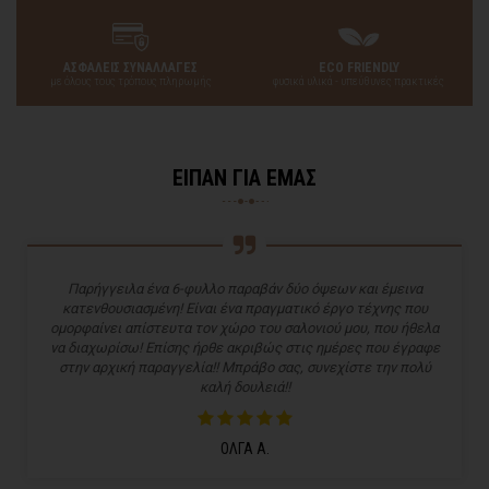
ΑΣΦΑΛΕΙΣ ΣΥΝΑΛΛΑΓΕΣ
ECO FRIENDLY
με όλους τους τρόπους πληρωμής
φυσικά υλικά - υπεύθυνες πρακτικές
ΕΙΠΑΝ ΓΙΑ ΕΜΑΣ
Παρήγγειλα ένα 6-φυλλο παραβάν δύο όψεων και έμεινα
κατενθουσιασμένη! Είναι ένα πραγματικό έργο τέχνης που
ομορφαίνει απίστευτα τον χώρο του σαλονιού μου, που ήθελα
να διαχωρίσω! Επίσης ήρθε ακριβώς στις ημέρες που έγραφε
στην αρχική παραγγελία!! Μπράβο σας, συνεχίστε την πολύ
καλή δουλειά!!
ΟΛΓΑ Α.