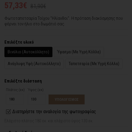
57,33€
81,90€
Φωτοταπετσαρία Τοίχου "Ηλίανθοι". Η πρόταση διακόσμησης που
φέρνει τον ήλιο στο δωμάτιό σας.
Επιλέξτε υλικό
Βινύλιο (Αυτοκόλλητο)
Ύφασμα (Με Υγρή Κόλλα)
Ανάγλυφη Υφή (Αυτοκόλλητο)
Ταπετσαρία (Με Υγρή Κόλλα)
Επιλέξτε διάσταση
Πλάτος (εκ)
Ύψος (εκ)
ΥΠΟΛΟΓΙΣΜΟΣ
Διατηρήστε την αναλογία της φωτογραφίας
Ελάχιστο πλάτος 180 εκ. και ελάχιστο ύψος 130 εκ.