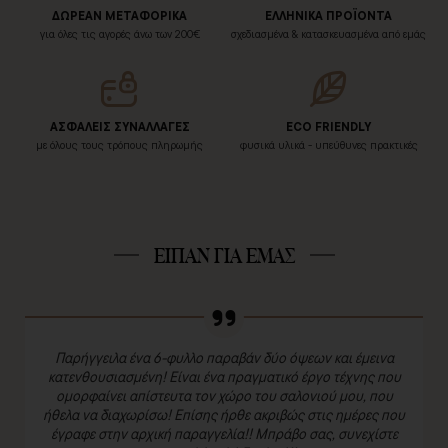
ΔΩΡΕΑΝ ΜΕΤΑΦΟΡΙΚΑ
ΕΛΛΗΝΙΚΑ ΠΡΟΪΟΝΤΑ
για όλες τις αγορές άνω των 200€
σχεδιασμένα & κατασκευασμένα από εμάς
ΑΣΦΑΛΕΙΣ ΣΥΝΑΛΛΑΓΕΣ
ECO FRIENDLY
με όλους τους τρόπους πληρωμής
φυσικά υλικά - υπεύθυνες πρακτικές
ΕΙΠΑΝ ΓΙΑ ΕΜΑΣ
Παρήγγειλα ένα 6-φυλλο παραβάν δύο όψεων και έμεινα
κατενθουσιασμένη! Είναι ένα πραγματικό έργο τέχνης που
ομορφαίνει απίστευτα τον χώρο του σαλονιού μου, που
ήθελα να διαχωρίσω! Επίσης ήρθε ακριβώς στις ημέρες που
έγραφε στην αρχική παραγγελία!! Μπράβο σας, συνεχίστε