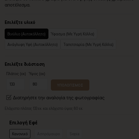
αποτέλεσμα.
Επιλέξτε υλικό
Βινύλιο (Αυτοκόλλητο)
Ύφασμα (Με Υγρή Κόλλα)
Ανάγλυφη Υφή (Αυτοκόλλητο)
Ταπετσαρία (Με Υγρή Κόλλα)
Επιλέξτε διάσταση
Πλάτος (εκ)
Ύψος (εκ)
ΥΠΟΛΟΓΙΣΜΟΣ
Διατηρήστε την αναλογία της φωτογραφίας
Ελάχιστο πλάτος 133 εκ. και ελάχιστο ύψος 80 εκ.
Επιλογή Εφέ
Κανονικό
Ασπρόμαυρο
Sepia