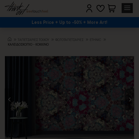
Less Price
Up to -50%
More Art!
TΑΠΕΤΣΑΡΙΕΣ ΤΟΙΧΟΥ
ΦΩΤΟΤΑΠΕΤΣΑΡΙΕΣ
ETHNIC
ΚΑΛΕΙΔΟΣΚΟΠΙΟ - ΚΟΚΚΙΝΟ