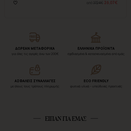
07€
26,07€
από
37,24€
ΔΩΡΕΑΝ ΜΕΤΑΦΟΡΙΚΑ
ΕΛΛΗΝΙΚΑ ΠΡΟΪΟΝΤΑ
για όλες τις αγορές άνω των 200€
σχεδιασμένα & κατασκευασμένα από εμάς
ΑΣΦΑΛΕΙΣ ΣΥΝΑΛΛΑΓΕΣ
ECO FRIENDLY
με όλους τους τρόπους πληρωμής
φυσικά υλικά - υπεύθυνες πρακτικές
ΕΙΠΑΝ ΓΙΑ ΕΜΑΣ