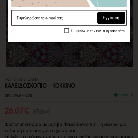
Εγγραφή
Συμφωνώ με την πολιτική απορρήτου
ΦΩΤΟΤΑΠΕΤΣΑΡΙA
ΚΑΛΕΙΔΟΣΚΟΠΙΟ - ΚΟΚΚΙΝΟ
SKU: WLPF-23B
Διαθέσιμο
26,07€
37,24€
Φωτοταπετσαρία με μοτίβο "Καλειδοσκόπιο"... ή αλλιώς μια
τολμηρή πρόταση για το χώρο σας.
Επιλέξτε το κόκκινο χρώμα για ένα υψηλής έντασης χρωματικό