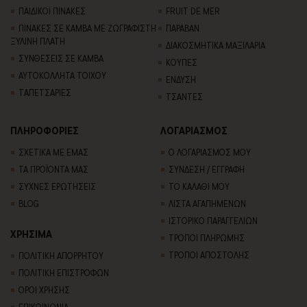
ΠΑΙΔΙΚΟΙ ΠΙΝΑΚΕΣ
FRUIT DE MER
ΠΙΝΑΚΕΣ ΣΕ ΚΑΜΒΑ ΜΕ ΖΩΓΡΑΦΙΣΤΗ
ΠΑΡΑΒΑΝ
ΞΥΛΙΝΗ ΠΛΑΤΗ
ΔΙΑΚΟΣΜΗΤΙΚΑ ΜΑΞΙΛΑΡΙΑ
ΣΥΝΘΕΣΕΙΣ ΣΕ ΚΑΜΒΑ
ΚΟΥΠΕΣ
ΑΥΤΟΚΟΛΛΗΤΑ ΤΟΙΧΟΥ
ΕΝΔΥΣΗ
TΑΠΕΤΣΑΡΙΕΣ
ΤΣΑΝΤΕΣ
ΠΛΗΡΟΦΟΡΙΕΣ
ΛΟΓΑΡΙΑΣΜΟΣ
ΣΧΕΤΙΚΑ ΜΕ ΕΜΑΣ
Ο ΛΟΓΑΡΙΑΣΜΟΣ ΜΟΥ
ΤΑ ΠΡΟΪΟΝΤΑ ΜΑΣ
ΣΥΝΔΕΣΗ / ΕΓΓΡΑΦΗ
ΣΥΧΝΕΣ ΕΡΩΤΗΣΕΙΣ
ΤΟ ΚΑΛΑΘΙ ΜΟΥ
BLOG
ΛΙΣΤΑ ΑΓΑΠΗΜΕΝΩΝ
ΙΣΤΟΡΙΚΟ ΠΑΡΑΓΓΕΛΙΩΝ
ΧΡΗΣΙΜΑ
ΤΡΟΠΟΙ ΠΛΗΡΩΜΗΣ
ΤΡΟΠΟΙ ΑΠΟΣΤΟΛΗΣ
ΠΟΛΙΤΙΚΗ ΑΠΟΡΡΗΤΟΥ
ΠΟΛΙΤΙΚΗ ΕΠΙΣΤΡΟΦΩΝ
ΟΡΟΙ ΧΡΗΣΗΣ
ΕΠΙΚΟΙΝΩΝΙΑ