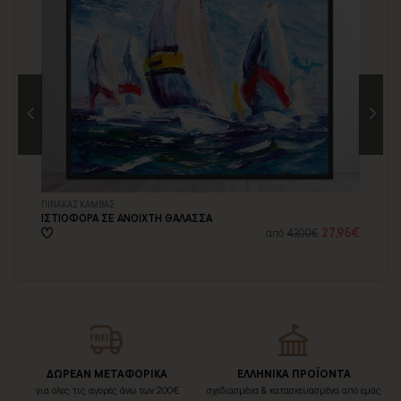
ΠΙΝΑΚΑΣ ΚΑΜΒΑΣ
ΠΙ
ΙΣΤΙΟΦΟΡΑ ΣΕ ΑΝΟΙΧΤΗ ΘΑΛΑΣΣΑ
ΙΣ
18€
27,95€
από
43,00€
ΔΩΡΕΑΝ ΜΕΤΑΦΟΡΙΚΑ
ΕΛΛΗΝΙΚΑ ΠΡΟΪΟΝΤΑ
για όλες τις αγορές άνω των 200€
σχεδιασμένα & κατασκευασμένα από εμάς