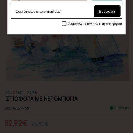
Εγγραφή
Συμφωνώ με την πολιτική απορρήτου
ΦΩΤΟΤΑΠΕΤΣΑΡΙA
ΙΣΤΙΟΦΟΡΑ ΜΕ ΝΕΡΟΜΠΟΓΙΑ
SKU: WLPF-69
Διαθέσιμο
52,92€
75,60€