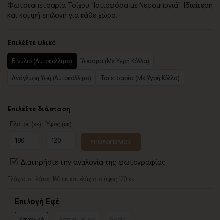
Φωτοταπετσαρία Τοίχου "Ιστιοφόρα με Νερομπογιά". Ιδιαίτερη
και κομψή επιλογή για κάθε χώρο.
Επιλέξτε υλικό
Βινύλιο (Αυτοκόλλητο)
Ύφασμα (Με Υγρή Κόλλα)
Ανάγλυφη Υφή (Αυτοκόλλητο)
Ταπετσαρία (Με Υγρή Κόλλα)
Επιλέξτε διάσταση
Πλάτος (εκ)
Ύψος (εκ)
ΥΠΟΛΟΓΙΣΜΟΣ
Διατηρήστε την αναλογία της φωτογραφίας
Ελάχιστο πλάτος 180 εκ. και ελάχιστο ύψος 120 εκ.
Επιλογή Εφέ
Κανονικό
Ασπρόμαυρο
Sepia