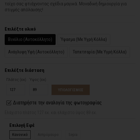
τοίχο σας φτιάχνοντας σχέδια μαγικά. Μοναδική δημιουργία για
στιγμές απόλαυσης!
Επιλέξτε υλικό
Βινύλιο (Αυτοκόλλητο)
Ύφασμα (Με Υγρή Κόλλα)
Ανάγλυφη Υφή (Αυτοκόλλητο)
Ταπετσαρία (Με Υγρή Κόλλα)
Επιλέξτε διάσταση
Πλάτος (εκ)
Ύψος (εκ)
ΥΠΟΛΟΓΙΣΜΟΣ
Διατηρήστε την αναλογία της φωτογραφίας
Ελάχιστο πλάτος 127 εκ. και ελάχιστο ύψος 89 εκ.
Επιλογή Εφέ
Κανονικό
Ασπρόμαυρο
Sepia