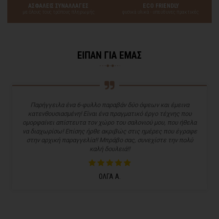
ΑΣΦΑΛΕΙΣ ΣΥΝΑΛΛΑΓΕΣ
ECO FRIENDLY
με όλους τους τρόπους πληρωμής
φυσικά υλικά - υπεύθυνες πρακτικές
ΕΙΠΑΝ ΓΙΑ ΕΜΑΣ
Παρήγγειλα ένα 6-φυλλο παραβάν δύο όψεων και έμεινα
κατενθουσιασμένη! Είναι ένα πραγματικό έργο τέχνης που
ομορφαίνει απίστευτα τον χώρο του σαλονιού μου, που ήθελα
να διαχωρίσω! Επίσης ήρθε ακριβώς στις ημέρες που έγραφε
στην αρχική παραγγελία!! Μπράβο σας, συνεχίστε την πολύ
καλή δουλειά!!
ΟΛΓΑ Α.