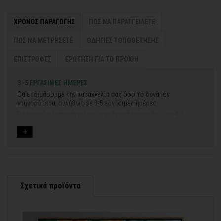
ΧΡΟΝΟΣ ΠΑΡΑΓΩΓΗΣ
ΠΩΣ ΝΑ ΠΑΡΑΓΓΕΙΛΕΤΕ
ΠΩΣ ΝΑ ΜΕΤΡΗΣΕΤΕ
ΟΔΗΓΙΕΣ ΤΟΠΟΘΕΤΗΣΗΣ
ΕΠΙΣΤΡΟΦΕΣ
ΕΡΩΤΗΣΗ ΓΙΑ ΤΟ ΠΡΟΪΟΝ
3 -5 ΕΡΓΑΣΙΜΕΣ ΗΜΕΡΕΣ
Θα ετοιμάσουμε την παραγγελία σας όσο το δυνατόν
γρηγορότερα, συνήθως σε 3-5 εργάσιμες ημέρες.
Για τις ειδικές παραγγελίες, ο χρόνος παραγωγής είναι 4-7
εργάσιμες ημέρες, μετά την έγκριση των νέων σχεδίων.
Εάν η αποστολή πραγματοποιείται κατά τη διάρκεια μεγάλων
εορτών ή αργιών ή καλοκαιρινών διακοπών, μπορεί να χρειαστεί
λίγος περισσότερος χρόνος για να παραδοθεί.
Για αυτές τις περιπτώσεις - φροντίστε την παραγγελία σας
νωρίτερα!
Σχετικά προϊόντα
Μπορείτε πάντα να επικοινωνείτε μαζί μας για περισσότερες
contact@thinkart.gr
πληροφορίες στο