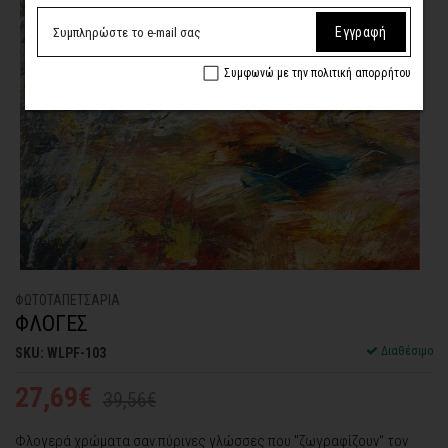
Εγγραφή
Συμφωνώ με την πολιτική απορρήτου
ΦΩΤΟΤΑΠΕΤΣΑΡΙA
ΦΛΟΓΕΣ
Διαθέσιμο
SKU: WLPF-103
27,69€
39,56€
Φλογερά χρώματα σαν πύρινες γλώσσες που "ζωγραφίζουν" τον