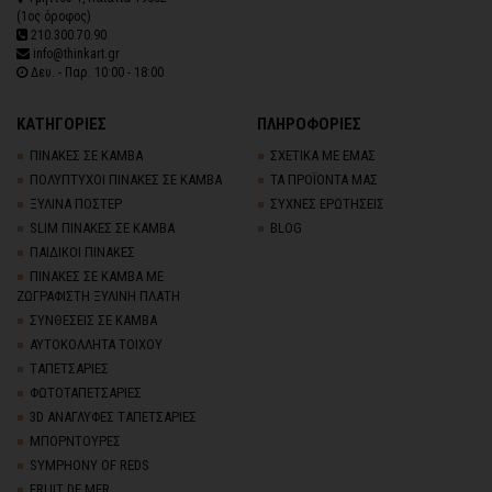
(1ος όροφος)
210.300.70.90
info@thinkart.gr
Δευ. - Παρ. 10:00 - 18:00
ΚΑΤΗΓΟΡΙΕΣ
ΠΛΗΡΟΦΟΡΙΕΣ
ΠΙΝΑΚΕΣ ΣΕ ΚΑΜΒΑ
ΣΧΕΤΙΚΑ ΜΕ ΕΜΑΣ
ΠΟΛΥΠΤΥΧΟΙ ΠΙΝΑΚΕΣ ΣΕ ΚΑΜΒΑ
ΤΑ ΠΡΟΪΟΝΤΑ ΜΑΣ
ΞΥΛΙΝΑ ΠΟΣΤΕΡ
ΣΥΧΝΕΣ ΕΡΩΤΗΣΕΙΣ
SLIM ΠΙΝΑΚΕΣ ΣΕ ΚΑΜΒΑ
BLOG
ΠΑΙΔΙΚΟΙ ΠΙΝΑΚΕΣ
ΠΙΝΑΚΕΣ ΣΕ ΚΑΜΒΑ ΜΕ
ΖΩΓΡΑΦΙΣΤΗ ΞΥΛΙΝΗ ΠΛΑΤΗ
ΣΥΝΘΕΣΕΙΣ ΣΕ ΚΑΜΒΑ
ΑΥΤΟΚΟΛΛΗΤΑ ΤΟΙΧΟΥ
TΑΠΕΤΣΑΡΙΕΣ
ΦΩΤΟΤΑΠΕΤΣΑΡΙΕΣ
3D AΝΑΓΛΥΦΕΣ TΑΠΕΤΣΑΡΙΕΣ
ΜΠΟΡΝΤΟΥΡΕΣ
SYMPHONY OF REDS
FRUIT DE MER