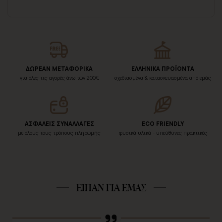
ΔΩΡΕΑΝ ΜΕΤΑΦΟΡΙΚΑ
ΕΛΛΗΝΙΚΑ ΠΡΟΪΟΝΤΑ
για όλες τις αγορές άνω των 200€
σχεδιασμένα & κατασκευασμένα από εμάς
ΑΣΦΑΛΕΙΣ ΣΥΝΑΛΛΑΓΕΣ
ECO FRIENDLY
με όλους τους τρόπους πληρωμής
φυσικά υλικά - υπεύθυνες πρακτικές
ΕΙΠΑΝ ΓΙΑ ΕΜΑΣ