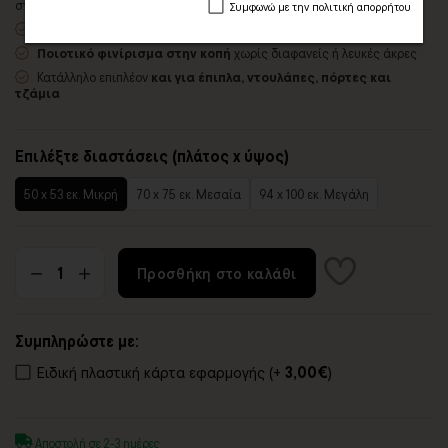
στον τοίχο
Συμφωνώ με την πολιτική απορρήτου
Εύκολο στην εφαρμογή
– συνοδεύεται από οδηγίες τοποθέτησης
Ποιοτικό φινίρισμα στην κοπή
χωρίς διαφανείς ή λευκές άκρες
Κατάλληλο επιπλέον
και για έπιπλα, ντουλάπες, πόρτες και
τζάμια
Επιλέξτε διαστάσεις (πλάτος x ύψος)
50 x 53 εκ. Μικρή
70 x 75 εκ. Μεσαία
94 x 100 εκ. Μεγάλη
Προσθήκη στο καλάθι
Συμπληρώστε με:
Ειδική πλαστική κάρτα εφαρμογής (+
3,00€
)
Αποστολή σε 2-3 ημέρες