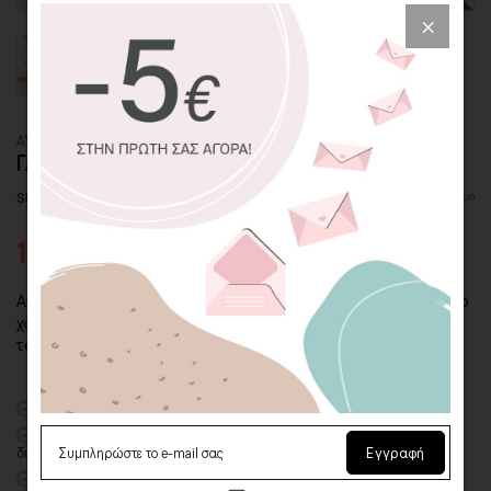
ΑΥΤΟΚΟΛΛΗΤΟ ΤΟΙΧΟΥ
ΓΑΤΟΥΛΑ ΜΟΝΟΚΕΡΟΣ ΣΕ ΧΩΝΑΚΙ
SKU: WLSTC-578-ADH
Διαθέσιμο
14,47€
20,67€
Αν τα παιδιά σας αγαπούν τους μονόκερους, επιλέξτε αυτό το
χαριτωμένο αυτοκόλλητο τοίχου για να ομορφαίνει τον χώρο
τους.
Premium
ματ λευκό αυτοκόλλητο βινυλίου
Οικολογική εκτύπωση
με μελάνια νερού latex, χωρίς χημικούς
διαλύτες και οσμές
Εγγραφή
Αδιάβροχο, εύκαμπτο και λεπτό
– δίνει την εντύπωση ζωγραφιάς