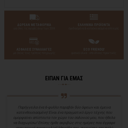
ΔΩΡΕΑΝ ΜΕΤΑΦΟΡΙΚΑ
ΕΛΛΗΝΙΚΑ ΠΡΟΪΟΝΤΑ
για όλες τις αγορές άνω των 200€
σχεδιασμένα & κατασκευασμένα από εμάς
ΑΣΦΑΛΕΙΣ ΣΥΝΑΛΛΑΓΕΣ
ECO FRIENDLY
με όλους τους τρόπους πληρωμής
φυσικά υλικά - υπεύθυνες πρακτικές
ΕΙΠΑΝ ΓΙΑ ΕΜΑΣ
Παρήγγειλα ένα 6-φυλλο παραβάν δύο όψεων και έμεινα
κατενθουσιασμένη! Είναι ένα πραγματικό έργο τέχνης που
ομορφαίνει απίστευτα τον χώρο του σαλονιού μου, που ήθελα
να διαχωρίσω! Επίσης ήρθε ακριβώς στις ημέρες που έγραφε
στην αρχική παραγγελία!! Μπράβο σας, συνεχίστε την πολύ