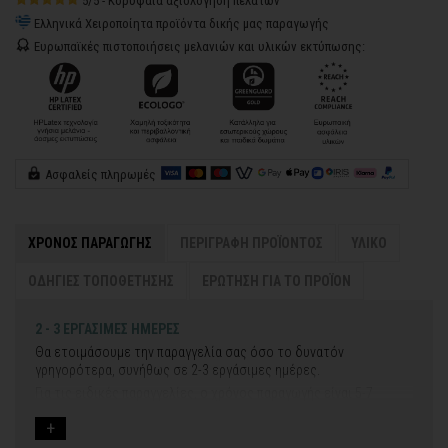
5/5 - Κορυφαία αξιολόγηση πελατών
Ελληνικά Χειροποίητα προϊόντα δικής μας παραγωγής
Ευρωπαϊκές πιστοποιήσεις μελανιών και υλικών εκτύπωσης:
Ασφαλείς πληρωμές
ΧΡΟΝΟΣ ΠΑΡΑΓΩΓΗΣ
ΠΕΡΙΓΡΑΦΗ ΠΡΟΪΟΝΤΟΣ
ΥΛΙΚΟ
ΟΔΗΓΙΕΣ ΤΟΠΟΘΕΤΗΣΗΣ
ΕΡΩΤΗΣΗ ΓΙΑ ΤΟ ΠΡΟΪΟΝ
2 - 3 ΕΡΓΑΣΙΜΕΣ ΗΜΕΡΕΣ
Θα ετοιμάσουμε την παραγγελία σας όσο το δυνατόν
γρηγορότερα, συνήθως σε 2-3 εργάσιμες ημέρες.
Για τις ειδικές παραγγελίες, ο χρόνος παραγωγής είναι 5-7
εργάσιμες ημέρες, μετά την έγκριση των νέων σχεδίων.
Εάν η αποστολή πραγματοποιείται κατά τη διάρκεια μεγάλων