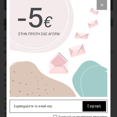
ΑΥΤΟΚΟΛΛΗΤΟ ΤΟΙΧΟΥ
ΠΟΡΤΟΚΑΛΙ ΔΕΝΤΡΑ
Διαθέσιμο
SKU: WLSTC-506-ADH
40,89€
58,41€
Ένα αυτοκόλλητο τοίχου σε φθινοπωρινές, ζεστές αποχρώσεις που
δημιουργεί ένα σκηνικό φύσης στον χώρο σας. Ιδανική επιλογή και
για παιδικά δωμάτια.
Premium
ματ λευκό αυτοκόλλητο βινυλίου
Οικολογική εκτύπωση
με μελάνια νερού latex, χωρίς χημικούς
Εγγραφή
διαλύτες και οσμές
Αδιάβροχο, εύκαμπτο και λεπτό
– δίνει την εντύπωση ζωγραφιάς
Συμφωνώ με την πολιτική απορρήτου