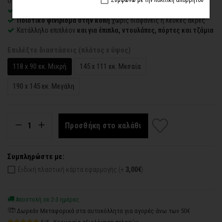
στον τοίχο
Εύκολο στην εφαρμογή
– συνοδεύεται από οδηγίες τοποθέτησης
Ποιοτικό φινίρισμα στην κοπή
χωρίς διαφανείς ή λευκές άκρες
Κατάλληλο επιπλέον
και για έπιπλα, ντουλάπες, πόρτες και τζάμια
Επιλέξτε διαστάσεις (πλάτος x ύψος)
118 x 90 εκ. Μικρή
145 x 111 εκ. Μεσαία
190 x 145 εκ. Μεγάλη
Προσθήκη στο καλάθι
Συμπληρώστε με:
Ειδική πλαστική κάρτα εφαρμογής (+
3,00€
)
Αποστολή σε 2-3 ημέρες
Δωρεάν Μεταφορικά στα αυτοκόλλητα για αγορές άνω των 50€