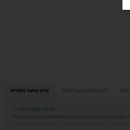
ΧΡΟΝΟΣ ΠΑΡΑΓΩΓΗΣ
ΠΕΡΙΓΡΑΦΗ ΠΡΟΪΟΝΤΟΣ
ΥΛΙΚ
2 - 3 ΕΡΓΑΣΙΜΕΣ ΗΜΕΡΕΣ
Θα ετοιμάσουμε την παραγγελία σας όσο το δυνατόν γρηγορότερα, σ
Για τις ειδικές παραγγελίες, ο χρόνος παραγωγής είναι 5-7 εργάσιμε