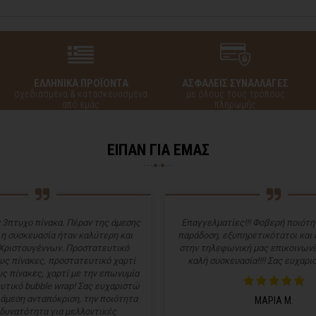
ΕΛΛΗΝΙΚΑ ΠΡΟΪΟΝΤΑ
ΑΣΦΑΛΕΙΣ ΣΥΝΑΛΛΑΓΕΣ
σχεδιασμένα & κατασκευασμένα
με όλους τους τρόπους
από εμάς
πληρωμής
ΕΙΠΑΝ ΓΙΑ ΕΜΑΣ
 3πτυχο πίνακα. Πέραν της άμεσης
Επαγγελματίες!!! Φοβερή ποιότητ
 η συσκευασία ήταν καλύτερη και
παράδοση, εξυπηρετικότατοι και
Χριστουγέννων. Προστατευτικό
στην τηλεφωνική μας επικοινωνί
υς πίνακες, προστατευτικό χαρτί
καλή συσκευασία!!!! Σας ευχαρισ
ς πίνακες, χαρτί με την επωνυμία
υτικό bubble wrap! Σας ευχαριστώ
 άμεση ανταπόκριση, την ποιότητα
ΜΑΡΙΑ Μ.
 δυνατότητα για μελλοντικές