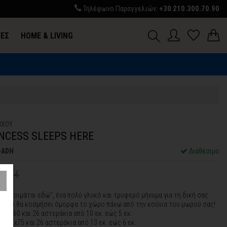
Τηλέφωνο Παραγγελιών:
+30 210.300.70.90
ΓΕΣ
HOME & LIVING
ΙΧΟΥ
INCESS SLEEPS HERE
-ADH
Διαθέσιμο
1,21€
σσα κοιμάται εδώ", ένα πολύ γλυκό και τρυφερό μήνυμα για τη δική σας
α, που θα κοσμήσει όμορφα το χώρο πάνω από την κούνια του μωρού σας!
:
65x60 και 26 αστεράκια από 10 εκ. εώς 5 εκ.
η:
81x75 και 26 αστεράκια από 13 εκ. εώς 6 εκ.