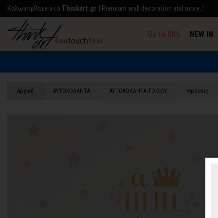
Kαλωσήρθατε στο
Thinkart.gr
| Premium wall decoration and more..!
Up to 50%
NEW IN
Αρχική
ΑΥΤΟΚΟΛΛΗΤΑ
ΑΥΤΟΚΟΛΛΗΤΑ ΤΟΙΧΟΥ
Φράσεις