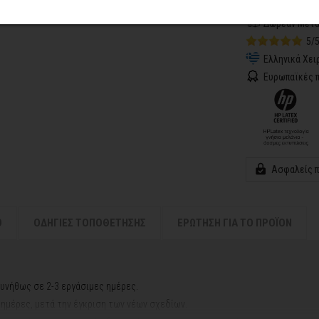
Αποστολή σε 
Δωρεάν Μετα
5/
Ελληνικά Χει
Ευρωπαϊκές π
Ασφαλείς 
Ο
ΟΔΗΓΙΕΣ ΤΟΠΟΘΕΤΗΣΗΣ
ΕΡΩΤΗΣΗ ΓΙΑ ΤΟ ΠΡΟΪΟΝ
υνήθως σε 2-3 εργάσιμες ημέρες.
ς ημέρες, μετά την έγκριση των νέων σχεδίων.