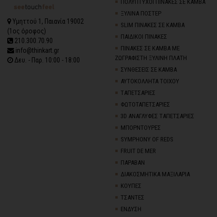
ΠΟΛΥΠΤΥΧΟΙ ΠΙΝΑΚΕΣ ΣΕ ΚΑΜΒΑ
ΞΥΛΙΝΑ ΠΟΣΤΕΡ
Υμηττού 1, Παιανία 19002
SLIM ΠΙΝΑΚΕΣ ΣΕ ΚΑΜΒΑ
(1ος όροφος)
ΠΑΙΔΙΚΟΙ ΠΙΝΑΚΕΣ
210.300.70.90
ΠΙΝΑΚΕΣ ΣΕ ΚΑΜΒΑ ΜΕ
info@thinkart.gr
ΖΩΓΡΑΦΙΣΤΗ ΞΥΛΙΝΗ ΠΛΑΤΗ
Δευ. - Παρ. 10:00 - 18:00
ΣΥΝΘΕΣΕΙΣ ΣΕ ΚΑΜΒΑ
ΑΥΤΟΚΟΛΛΗΤΑ ΤΟΙΧΟΥ
TΑΠΕΤΣΑΡΙΕΣ
ΦΩΤΟΤΑΠΕΤΣΑΡΙΕΣ
3D AΝΑΓΛΥΦΕΣ TΑΠΕΤΣΑΡΙΕΣ
ΜΠΟΡΝΤΟΥΡΕΣ
SYMPHONY OF REDS
FRUIT DE MER
ΠΑΡΑΒΑΝ
ΔΙΑΚΟΣΜΗΤΙΚΑ ΜΑΞΙΛΑΡΙΑ
ΚΟΥΠΕΣ
ΤΣΑΝΤΕΣ
ΕΝΔΥΣΗ