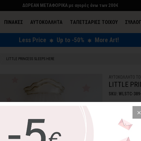
ΔΩΡΕΑΝ ΜΕΤΑΦΟΡΙΚΑ με αγορές άνω των 200€
ΠΙΝΑΚΕΣ
ΑΥΤΟΚΟΛΛΗΤΑ
TΑΠΕΤΣΑΡΙΕΣ ΤΟΙΧΟΥ
ΣΥΛΛΟ
Less Price
Up to -50%
More Art!
ΕΝΔΥΣΗ & ΑΞΕΣΟΥΑΡ
LITTLE PRINCESS SLEEPS HERE
ΑΥΤΟΚΟΛΛΗΤΟ ΤΟ
LITTLE PR
SKU: WLSTC-389
28,85€
4
"Η μικρή πριγκίπι
μικρή πριγκίπισσ
Μικρή Διάσταση
Μεσαία Διάστασ