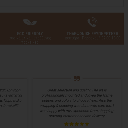
ECO FRIENDLY
ΤΗΛΕΦΩΝΙΚΗ ΕΞΥΠΗΡΕΤΗΣΗ
φυσικά υλικά - υπεύθυνες
Δευτέρα - Παρασκευή 09:00-18:00
πρακτικές
α!!! Γρήγορη
Great selection and quality. The art is
 ευγενέστατοι
professionally mounted and loved the frame
α. Πάρα πολύ
options and colors to choose from. Also the
τώ πολύ!!!!
wrapping & shipping was done with care too. I
was happy with my experience from shopping-
ordering-customer service-delivery.