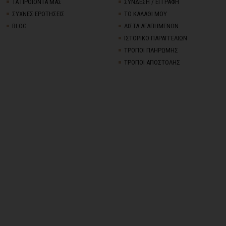
ΤΑ ΠΡΟΪΟΝΤΑ ΜΑΣ
ΣΥΝΔΕΣΗ / ΕΓΓΡΑΦΗ
ΣΥΧΝΕΣ ΕΡΩΤΗΣΕΙΣ
ΤΟ ΚΑΛΑΘΙ ΜΟΥ
BLOG
ΛΙΣΤΑ ΑΓΑΠΗΜΕΝΩΝ
ΙΣΤΟΡΙΚΟ ΠΑΡΑΓΓΕΛΙΩΝ
ΤΡΟΠΟΙ ΠΛΗΡΩΜΗΣ
ΤΡΟΠΟΙ ΑΠΟΣΤΟΛΗΣ