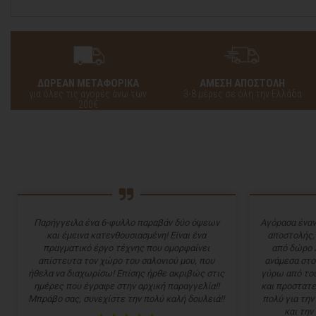
ΔΩΡΕΑΝ ΜΕΤΑΦΟΡΙΚΑ
ΑΜΕΣΗ ΑΠΟΣΤΟΛΗ
για όλες τις αγορές άνω των
3-8 μέρες σε όλη την Ελλάδα
200€
Παρήγγειλα ένα 6-φυλλο παραβάν δύο όψεων
Αγόρασα έναν
και έμεινα κατενθουσιασμένη! Είναι ένα
αποστολής,
πραγματικό έργο τέχνης που ομορφαίνει
από δώρο 
απίστευτα τον χώρο του σαλονιού μου, που
ανάμεσα στο
ήθελα να διαχωρίσω! Επίσης ήρθε ακριβώς στις
γύρω από του
ημέρες που έγραφε στην αρχική παραγγελία!!
και προστατε
Μπράβο σας, συνεχίστε την πολύ καλή δουλειά!!
πολύ για την
και την