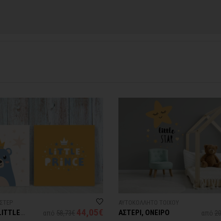
ή αργιών ή καλοκαιρινών διακοπών, μπορεί να χρειαστεί λίγος περισσότερος
contact@thinkart.gr
φορίες στο
ΟΣΤΕΡ
ΑΥΤΟΚΟΛΛΗΤΟ ΤΟΙΧΟΥ
44,05€
LITTLE
ΑΣΤΕΡΙ, ΟΝΕΙΡΟ
από
58,73€
από
20