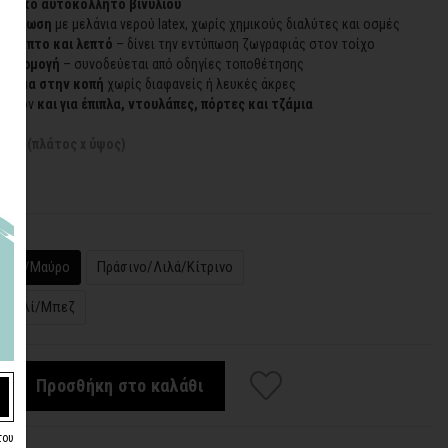
 λευκό αυτοκόλλητο βινυλίου
εκτύπωση
με μελάνια νερού latex, χωρίς χημικούς διαλύτες και οσμές
ύκαμπτο και λεπτό
– δίνει την εντύπωση ζωγραφιάς στον τοίχο
 εφαρμογή
– συνοδεύεται από οδηγίες τοποθέτησης
ίρισμα στην κοπή
χωρίς διαφανείς ή λευκές άκρες
ιπλέον
και για έπιπλα, ντουλάπες, πόρτες και τζάμια
σεις (πλάτος x ύψος)
α
άζιο/Μαύρο
Πράσινο/Λιλά/Κίτρινο
τοκαλί/Μπεζ
Προσθήκη στο καλάθι
του
: