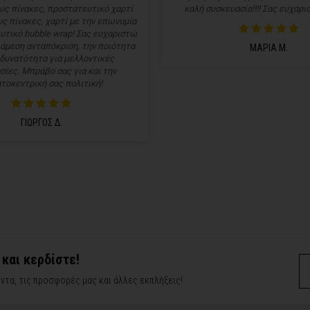
υς πίνακες, προστατευτικό χαρτί
καλή συσκευασία!!!! Σας ευχαρισ
ς πίνακες, χαρτί με την επωνυμία
υτικό bubble wrap! Σας ευχαριστώ
 άμεση ανταπόκριση, την ποιότητα
ΜΑΡΙΑ Μ.
 δυνατότητα για μελλοντικές
σίες. Μπράβο σας για και την
τοκεντρική σας πολιτική!
ΓΙΩΡΓΟΣ Δ.
 και κερδίστε!
ντα, τις προσφορές μας και άλλες εκπλήξεις!