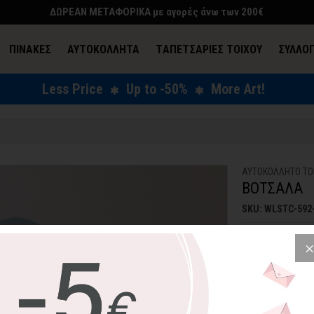
ΔΩΡΕΑΝ ΜΕΤΑΦΟΡΙΚΑ με αγορές άνω των 200€
ΠΙΝΑΚΕΣ
ΑΥΤΟΚΟΛΛΗΤΑ
TΑΠΕΤΣΑΡΙΕΣ ΤΟΙΧΟΥ
ΣΥΛΛΟ
Less Price
Up to -50%
More Art!
ΕΝΔΥΣΗ & ΑΞΕΣΟΥΑΡ
ΑΥΤΟΚΟΛΛΗΤΟ ΤΟ
ΒΟΤΣΑΛΑ
SKU: WLSTC-592
54,67€
Μίνιμαλ αυτοκόλ
που ταιριάζει στ