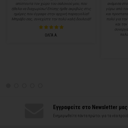
απίστευτα τον χώρο του σαλονιού μου, που
ανάμεσα στο
ήθελα να διαχωρίσω! Επίσης ήρθε ακριβώς στις
γύρω από του
ημέρες που έγραφε στην αρχική παραγγελία!!
και προστατε
Μπράβο σας, συνεχίστε την πολύ καλή δουλειά!!
πολύ για την
και την
συνεργα
πελα
ΟΛΓΑ Α.
Εγγραφείτε στο Newsletter μας
Ενημερωθείτε πάντα πρώτοι για τα νέα προϊό