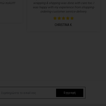
τώ πολύ!!!!
wrapping & shipping was done with care too. I
was happy with my experience from shopping-
ordering-customer service-delivery.
CHRISTINA K.
Εγγραφή