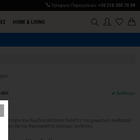
Τηλέφωνο Παραγγελιών:
+30 210.300.70.90
ΓΕΣ
HOME & LIVING
ΙΧΟΥ
-ADH
Διαθέσιμο
λητα τοίχου που θυμίζουν βότσαλα. Επιλέξτε τον χρωματικό συνδυασμό
ον χώρο σας και δημιουργήστε υπέροχες συνθέσεις.