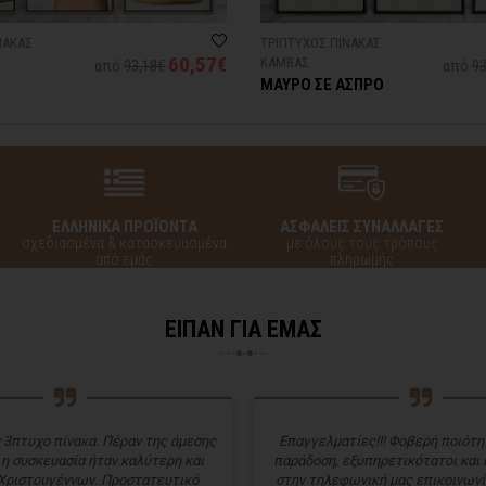
ΝΑΚΑΣ
ΤΡΙΠΤΥΧΟΣ ΠΙΝΑΚΑΣ
60,57€
ΚΑΜΒΑΣ
από
93,18€
από
93
ΜΑΥΡΟ ΣΕ ΑΣΠΡΟ
ΕΛΛΗΝΙΚΑ ΠΡΟΪΟΝΤΑ
ΑΣΦΑΛΕΙΣ ΣΥΝΑΛΛΑΓΕΣ
σχεδιασμένα & κατασκευασμένα
με όλους τους τρόπους
από εμάς
πληρωμής
ΕΙΠΑΝ ΓΙΑ ΕΜΑΣ
 3πτυχο πίνακα. Πέραν της άμεσης
Επαγγελματίες!!! Φοβερή ποιότητ
 η συσκευασία ήταν καλύτερη και
παράδοση, εξυπηρετικότατοι και
Χριστουγέννων. Προστατευτικό
στην τηλεφωνική μας επικοινωνί