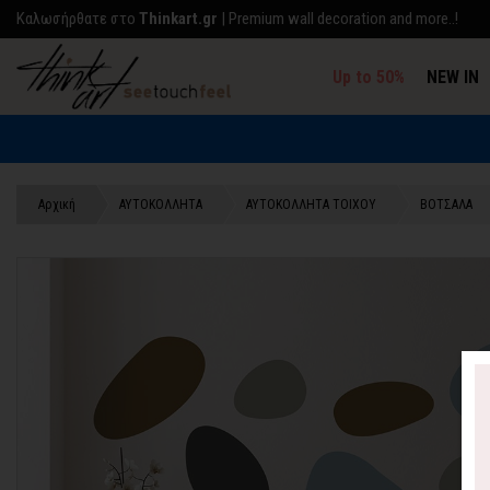
Kαλωσήρθατε στο
Thinkart.gr
| Premium wall decoration and more..!
Up to 50%
NEW IN
Αρχική
ΑΥΤΟΚΟΛΛΗΤΑ
ΑΥΤΟΚΟΛΛΗΤΑ ΤΟΙΧΟΥ
ΒΟΤΣΑΛΑ