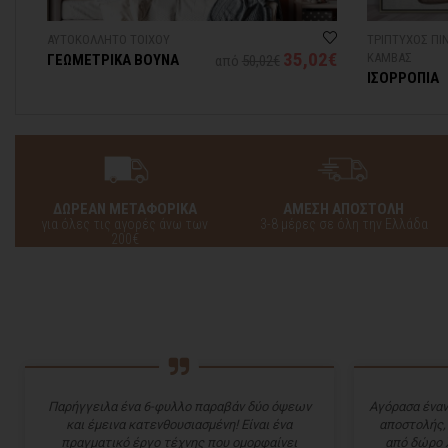
ΑΥΤΟΚΟΛΛΗΤΟ ΤΟΙΧΟΥ
ΤΡΙΠΤΥΧΟΣ ΠΙ
3€
35,02€
ΚΑΜΒΑΣ
ΓΕΩΜΕΤΡΙΚΑ ΒΟΥΝΑ
από
50,02€
ΙΣΟΡΡΟΠΙΑ
ΔΩΡΕΑΝ ΜΕΤΑΦΟΡΙΚΑ
ΑΜΕΣΗ ΑΠΟΣΤΟΛΗ
για όλες τις αγορές άνω των
3-8 μέρες σε όλη την Ελλάδα
200€
Παρήγγειλα ένα 6-φυλλο παραβάν δύο όψεων
Αγόρασα έναν
και έμεινα κατενθουσιασμένη! Είναι ένα
αποστολής,
πραγματικό έργο τέχνης που ομορφαίνει
από δώρο 