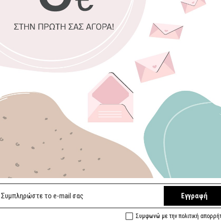
Premium
ματ
Οικολογική 
Αδιάβροχο, ε
Εύκολο στην
Ποιοτικό φιν
Κατάλληλο επ
Επιλέξτε διαστά
65 x 145 εκ.
Επιλέξτε Χρώμ
Καφέ/Γκρι/Γαλ
Τυρκουάζ/Πορ
Εγγραφή
Συμφωνώ με την πολιτική απορρή
Συμπληρώστε με