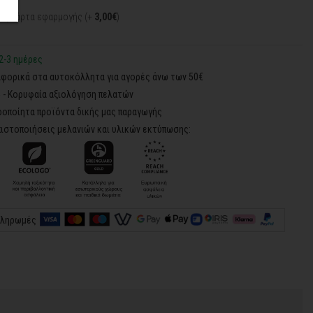
κή κάρτα εφαρμογής (+
3,00€
)
2-3 ημέρες
φορικά στα αυτοκόλλητα για αγορές άνω των 50€
5 - Κορυφαία αξιολόγηση πελατών
ροποίητα προϊόντα δικής μας παραγωγής
ιστοποιήσεις μελανιών και υλικών εκτύπωσης:
πληρωμές