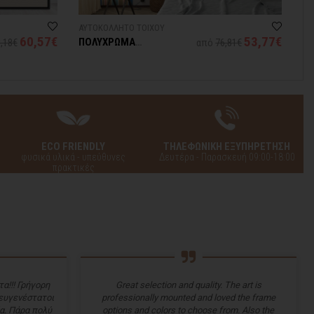
ΑΥΤΟΚΟΛΛΗΤΟ ΤΟΙΧΟΥ
ΑΥ
60,57€
53,77€
ΠΟΛΥΧΡΩΜΑ
S
,18€
από
76,81€
ΓΕΩΜΕΤΡΙΚΑ ΤΟΞΑ
ECO FRIENDLY
ΤΗΛΕΦΩΝΙΚΗ ΕΞΥΠΗΡΕΤΗΣΗ
φυσικά υλικά - υπεύθυνες
Δευτέρα - Παρασκευή 09:00-18:00
πρακτικές
α!!! Γρήγορη
Great selection and quality. The art is
 ευγενέστατοι
professionally mounted and loved the frame
α. Πάρα πολύ
options and colors to choose from. Also the