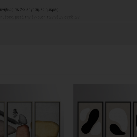
υνήθως σε 2-3 εργάσιμες ημέρες.
ς ημέρες, μετά την έγκριση των νέων σχεδίων.
ή αργιών ή καλοκαιρινών διακοπών, μπορεί να χρειαστεί λίγος περισσότερος
contact@thinkart.gr
φορίες στο