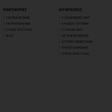
ΠΛΗΡΟΦΟΡΙΕΣ
ΛΟΓΑΡΙΑΣΜΟΣ
ΣΧΕΤΙΚΑ ΜΕ ΕΜΑΣ
Ο ΛΟΓΑΡΙΑΣΜΟΣ ΜΟΥ
ΤΑ ΠΡΟΪΟΝΤΑ ΜΑΣ
ΣΥΝΔΕΣΗ / ΕΓΓΡΑΦΗ
ΣΥΧΝΕΣ ΕΡΩΤΗΣΕΙΣ
ΤΟ ΚΑΛΑΘΙ ΜΟΥ
BLOG
ΛΙΣΤΑ ΑΓΑΠΗΜΕΝΩΝ
ΙΣΤΟΡΙΚΟ ΠΑΡΑΓΓΕΛΙΩΝ
ΤΡΟΠΟΙ ΠΛΗΡΩΜΗΣ
ΤΡΟΠΟΙ ΑΠΟΣΤΟΛΗΣ