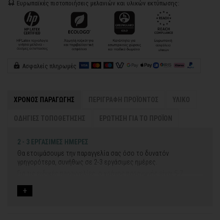
Ευρωπαϊκές πιστοποιήσεις μελανιών και υλικών εκτύπωσης:
Ασφαλείς πληρωμές
ΧΡΟΝΟΣ ΠΑΡΑΓΩΓΗΣ
ΠΕΡΙΓΡΑΦΗ ΠΡΟΪΟΝΤΟΣ
ΥΛΙΚΟ
ΟΔΗΓΙΕΣ ΤΟΠΟΘΕΤΗΣΗΣ
ΕΡΩΤΗΣΗ ΓΙΑ ΤΟ ΠΡΟΪΟΝ
2 - 3 ΕΡΓΑΣΙΜΕΣ ΗΜΕΡΕΣ
Θα ετοιμάσουμε την παραγγελία σας όσο το δυνατόν
γρηγορότερα, συνήθως σε 2-3 εργάσιμες ημέρες.
Για τις ειδικές παραγγελίες, ο χρόνος παραγωγής είναι 5-7
εργάσιμες ημέρες, μετά την έγκριση των νέων σχεδίων.
Εάν η αποστολή πραγματοποιείται κατά τη διάρκεια μεγάλων
εορτών ή αργιών ή καλοκαιρινών διακοπών, μπορεί να χρειαστεί
λίγος περισσότερος χρόνος για να παραδοθεί.