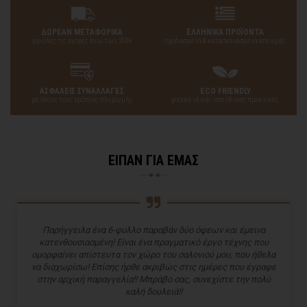
ΔΩΡΕΑΝ ΜΕΤΑΦΟΡΙΚΑ
ΕΛΛΗΝΙΚΑ ΠΡΟΪΟΝΤΑ
για όλες τις αγορές άνω των 200€
σχεδιασμένα & κατασκευασμένα από εμάς
ΑΣΦΑΛΕΙΣ ΣΥΝΑΛΛΑΓΕΣ
ECO FRIENDLY
με όλους τους τρόπους πληρωμής
φυσικά υλικά - υπεύθυνες πρακτικές
ΕΙΠΑΝ ΓΙΑ ΕΜΑΣ
Παρήγγειλα ένα 6-φυλλο παραβάν δύο όψεων και έμεινα
κατενθουσιασμένη! Είναι ένα πραγματικό έργο τέχνης που
ομορφαίνει απίστευτα τον χώρο του σαλονιού μου, που ήθελα
να διαχωρίσω! Επίσης ήρθε ακριβώς στις ημέρες που έγραφε
στην αρχική παραγγελία!! Μπράβο σας, συνεχίστε την πολύ
καλή δουλειά!!