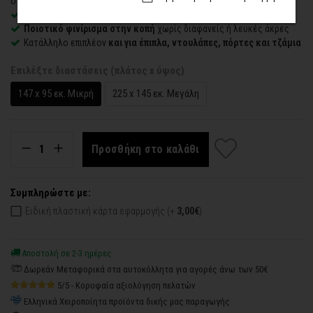
στον τοίχο
Εύκολο στην εφαρμογή
– συνοδεύεται από οδηγίες τοποθέτησης
Ποιοτικό φινίρισμα στην κοπή
χωρίς διαφανείς ή λευκές άκρες
Κατάλληλο επιπλέον
και για έπιπλα, ντουλάπες, πόρτες και τζάμια
Επιλέξτε διαστάσεις (πλάτος x ύψος)
147 x 95 εκ. Μικρή
225 x 145 εκ. Μεγάλη
Προσθήκη στο καλάθι
Συμπληρώστε με:
Ειδική πλαστική κάρτα εφαρμογής (+
3,00€
)
Αποστολή σε 2-3 ημέρες
Δωρεάν Μεταφορικά στα αυτοκόλλητα για αγορές άνω των 50€
5/5 - Κορυφαία αξιολόγηση πελατών
Ελληνικά Χειροποίητα προϊόντα δικής μας παραγωγής