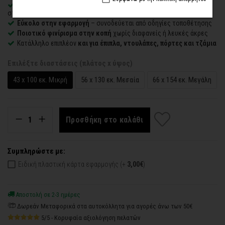
Αδιάβροχο, εύκαμπτο και λεπτό
– δίνει την εντύπωση ζωγραφιάς
στον τοίχο
Εύκολο στην εφαρμογή
– συνοδεύεται από οδηγίες τοποθέτησης
Ποιοτικό φινίρισμα στην κοπή
χωρίς διαφανείς ή λευκές άκρες
Κατάλληλο επιπλέον
και για έπιπλα, ντουλάπες, πόρτες και τζάμια
Επιλέξτε διαστάσεις (πλάτος x ύψος)
43 x 100 εκ. Μικρή
56 x 130 εκ. Μεσαία
66 x 154 εκ. Μεγάλη
Προσθήκη στο καλάθι
Συμπληρώστε με:
Ειδική πλαστική κάρτα εφαρμογής (+
3,00€
)
Αποστολή σε 2-3 ημέρες
Δωρεάν Μεταφορικά στα αυτοκόλλητα για αγορές άνω των 50€
5/5 - Κορυφαία αξιολόγηση πελατών