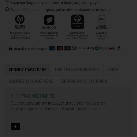
Ελληνικά Χειροποίητα προϊόντα δικής μας παραγωγής
Ευρωπαϊκές πιστοποιήσεις μελανιών και υλικών εκτύπωσης:
Ασφαλείς πληρωμές
ΧΡΟΝΟΣ ΠΑΡΑΓΩΓΗΣ
ΠΕΡΙΓΡΑΦΗ ΠΡΟΪΟΝΤΟΣ
ΥΛΙΚΟ
ΟΔΗΓΙΕΣ ΤΟΠΟΘΕΤΗΣΗΣ
ΕΡΩΤΗΣΗ ΓΙΑ ΤΟ ΠΡΟΪΟΝ
2 - 3 ΕΡΓΑΣΙΜΕΣ ΗΜΕΡΕΣ
Θα ετοιμάσουμε την παραγγελία σας όσο το δυνατόν
γρηγορότερα, συνήθως σε 2-3 εργάσιμες ημέρες.
Για τις ειδικές παραγγελίες, ο χρόνος παραγωγής είναι 5-7
εργάσιμες ημέρες, μετά την έγκριση των νέων σχεδίων.
Εάν η αποστολή πραγματοποιείται κατά τη διάρκεια μεγάλων
εορτών ή αργιών ή καλοκαιρινών διακοπών, μπορεί να χρειαστεί