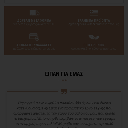
ΔΩΡΕΑΝ ΜΕΤΑΦΟΡΙΚΑ
ΕΛΛΗΝΙΚΑ ΠΡΟΪΟΝΤΑ
για όλες τις αγορές άνω των 200€
σχεδιασμένα & κατασκευασμένα από εμάς
ΑΣΦΑΛΕΙΣ ΣΥΝΑΛΛΑΓΕΣ
ECO FRIENDLY
με όλους τους τρόπους πληρωμής
φυσικά υλικά - υπεύθυνες πρακτικές
ΕΙΠΑΝ ΓΙΑ ΕΜΑΣ
Παρήγγειλα ένα 6-φυλλο παραβάν δύο όψεων και έμεινα
κατενθουσιασμένη! Είναι ένα πραγματικό έργο τέχνης που
ομορφαίνει απίστευτα τον χώρο του σαλονιού μου, που ήθελα
να διαχωρίσω! Επίσης ήρθε ακριβώς στις ημέρες που έγραφε
στην αρχική παραγγελία!! Μπράβο σας, συνεχίστε την πολύ