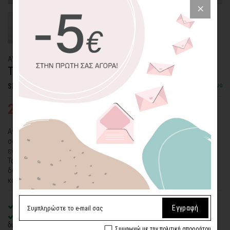
ΑΥΤΟΚΟΛΛΗΤΟ ΤΟΙΧΟΥ
ΤΕΝΙΣΤΡΙΑ
Διαθέσιμο
SKU: WLSTC-194-ADH
23,48€
33,54€
Αγαπάτε το τέννις; Ένα αυτοκόλλητο τοίχου με θέμα το αγαπημένο
σας σπορ, όπως αυτή η πολύχρωμη "Τενίστρια" θα αποτελέσει ένα
εντυπωσιακό διακοσμητικό στοιχείο.
Τα αυτοκόλλητα τοίχου του τέννις είναι ιδανικά για το παιδικό
δωμάτιο, το γραφείο ή μια επιχείρηση όπως ένα κλαμπ, ένα
κατάστημα τέννις ή ένα αθλητικό κέντρο.
Premium
ματ λευκό αυτοκόλλητο βινυλίου
Εγγραφή
Οικολογική εκτύπωση
με μελάνια νερού latex, χωρίς χημικούς
διαλύτες και οσμές
Συμφωνώ με την πολιτική απορρήτου