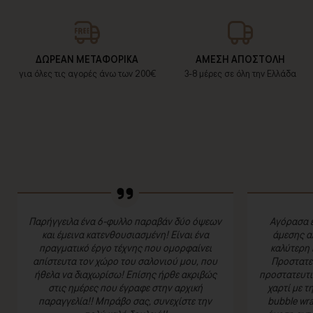
ΔΩΡΕΑΝ ΜΕΤΑΦΟΡΙΚΑ
ΑΜΕΣΗ ΑΠΟΣΤΟΛΗ
για όλες τις αγορές άνω των 200€
3-8 μέρες σε όλη την Ελλάδα
Παρήγγειλα ένα 6-φυλλο παραβάν δύο όψεων
Αγόρασα έ
και έμεινα κατενθουσιασμένη! Είναι ένα
άμεσης α
πραγματικό έργο τέχνης που ομορφαίνει
καλύτερη 
απίστευτα τον χώρο του σαλονιού μου, που
Προστατευ
ήθελα να διαχωρίσω! Επίσης ήρθε ακριβώς
προστατευτι
στις ημέρες που έγραφε στην αρχική
χαρτί με τ
παραγγελία!! Μπράβο σας, συνεχίστε την
bubble wra