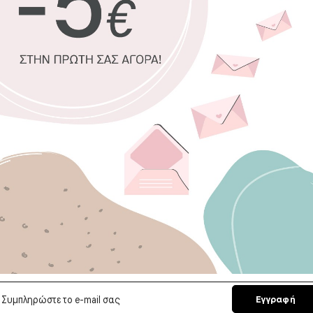
Premium
μα
Οικολογική
οσμές
Αδιάβροχο,
Εύκολο στ
Ποιοτικό φ
Κατάλληλο ε
Επιλέξτε διασ
58 x 25 εκ. Μικ
Επιλέξτε το χρ
Χρώμα 1
Εγγραφή