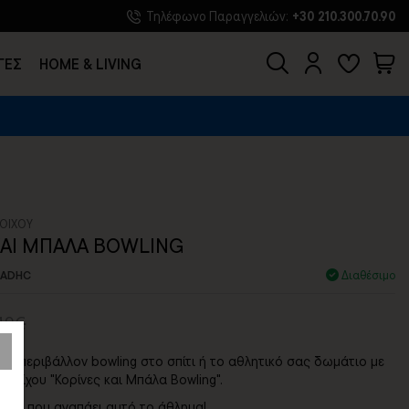
Τηλέφωνο Παραγγελιών:
+30 210.300.70.90
ΓΕΣ
HOME & LIVING
ΟΙΧΟΥ
ΚΑΙ ΜΠΑΛΑ BOWLING
-ADHC
Διαθέσιμο
,49€
να περιβάλλον bowling στο σπίτι ή το αθλητικό σας δωμάτιο με
 τοίχου "Κορίνες και Μπάλα Bowling".
ποιον που αγαπάει αυτό το άθλημα!