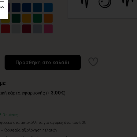
του
Προσθήκη στο καλάθι
με:
τική κάρτα εφαρμογής (+
3,00€
)
2-3 ημέρες
ορικά στα αυτοκόλλητα για αγορές άνω των 50€
5 - Κορυφαία αξιολόγηση πελατών