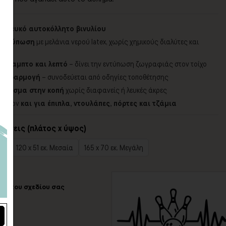
τ λευκό αυτοκόλλητο βινυλίου
 εκτύπωση
με μελάνια νερού latex, χωρίς χημικούς διαλύτες και
 εύκαμπτο και λεπτό
– δίνει την εντύπωση ζωγραφιάς στον τοίχο
ην εφαρμογή
– συνοδεύεται από οδηγίες τοποθέτησης
ινίρισμα στην κοπή
χωρίς διαφανείς ή λευκές άκρες
πιπλέον
και για έπιπλα, ντουλάπες, πόρτες και τζάμια
τάσεις (πλάτος x ύψος)
ρή
120 x 51 εκ. Μεσαία
165 x 70 εκ. Μεγάλη
ώμα του σχεδίου σας