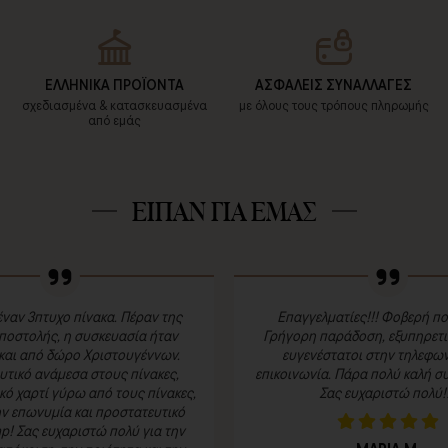
ΕΛΛΗΝΙΚΑ ΠΡΟΪΟΝΤΑ
ΑΣΦΑΛΕΙΣ ΣΥΝΑΛΛΑΓΕΣ
σχεδιασμένα & κατασκευασμένα
με όλους τους τρόπους πληρωμής
από εμάς
ΕΙΠΑΝ ΓΙΑ ΕΜΑΣ
ναν 3πτυχο πίνακα. Πέραν της
Επαγγελματίες!!! Φοβερή πο
ποστολής, η συσκευασία ήταν
Γρήγορη παράδοση, εξυπηρετικ
και από δώρο Χριστουγέννων.
ευγενέστατοι στην τηλεφων
τικό ανάμεσα στους πίνακες,
επικοινωνία. Πάρα πολύ καλή συ
κό χαρτί γύρω από τους πίνακες,
Σας ευχαριστώ πολύ!!
ην επωνυμία και προστατευτικό
p! Σας ευχαριστώ πολύ για την