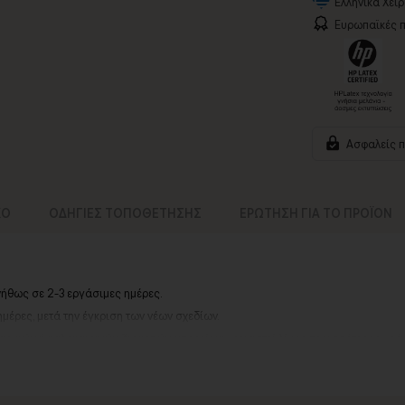
Ελληνικά Χει
Ευρωπαϊκές π
Ασφαλείς 
ΚΟ
ΟΔΗΓΙΕΣ ΤΟΠΟΘΕΤΗΣΗΣ
ΕΡΩΤΗΣΗ ΓΙΑ ΤΟ ΠΡΟΪΟΝ
νήθως σε 2-3 εργάσιμες ημέρες.
ημέρες, μετά την έγκριση των νέων σχεδίων.
αργιών ή καλοκαιρινών διακοπών, μπορεί να χρειαστεί λίγος περισσότερος χρό
contact@thinkart.gr
ίες στο