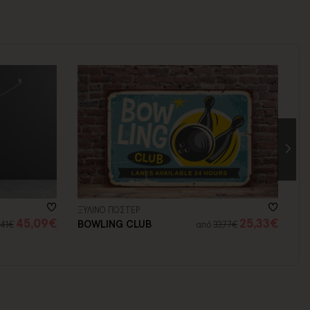
ΞΥΛΙΝΟ ΠΟΣΤΕΡ
ΑΥ
45,09€
25,33€
BOWLING CLUB
S
,41€
από
33,77€