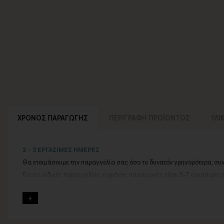
ΧΡΟΝΟΣ ΠΑΡΑΓΩΓΗΣ
ΠΕΡΙΓΡΑΦΗ ΠΡΟΪΟΝΤΟΣ
ΥΛΙ
2 - 3 ΕΡΓΑΣΙΜΕΣ ΗΜΕΡΕΣ
Θα ετοιμάσουμε την παραγγελία σας όσο το δυνατόν γρηγορότερα, συ
Για τις ειδικές παραγγελίες, ο χρόνος παραγωγής είναι 5-7 εργάσιμες 
Εάν η αποστολή πραγματοποιείται κατά τη διάρκεια μεγάλων εορτών ή 
Για αυτές τις περιπτώσεις - φροντίστε την παραγγελία σας νωρίτερα!
Μπορείτε πάντα να επικοινωνείτε μαζί μας για περισσότερες πληροφορ