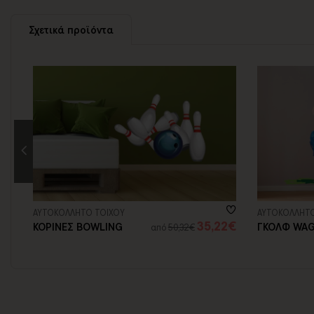
Σχετικά προϊόντα
ΑΥΤΟΚΟΛΛΗΤΟ ΤΟΙΧΟΥ
ΑΥΤΟΚΟΛΛΗΤΟ
1€
35,22€
ΚΟΡΙΝΕΣ BOWLING
ΓΚΟΛΦ WA
από
50,32€