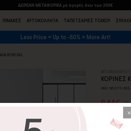
ΔΩΡΕΑΝ ΜΕΤΑΦΟΡΙΚΑ με αγορές άνω των 200€
ΠΙΝΑΚΕΣ
ΑΥΤΟΚΟΛΛΗΤΑ
TΑΠΕΤΣΑΡΙΕΣ ΤΟΙΧΟΥ
ΣΥΛΛΟ
Less Price
Up to -50%
More Art!
ΕΝΔΥΣΗ & ΑΞΕΣΟΥΑΡ
ΠΑΛΑ BOWLING
ΑΥΤΟΚΟΛΛΗΤΟ Τ
ΚΟΡΙΝΕΣ 
SKU: WLSTC-102
9,44€
13
Δημιουργήστε έ
το αυτοκόλλητο
Ιδανικό για κά