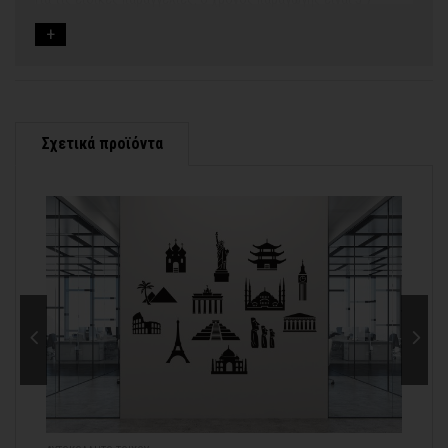
εργάσιμες ημέρες, μετά την έγκριση των νέων σχεδίων.
Εάν η αποστολή πραγματοποιείται κατά τη διάρκεια μεγάλων
εορτών ή αργιών ή καλοκαιρινών διακοπών, μπορεί να χρειαστεί
λίγος περισσότερος χρόνος για να παραδοθεί.
Για αυτές τις περιπτώσεις - φροντίστε την παραγγελία σας
νωρίτερα!
Σχετικά προϊόντα
Μπορείτε πάντα να επικοινωνείτε μαζί μας για περισσότερες
contact@thinkart.gr
πληροφορίες στο