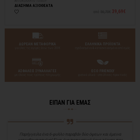
ΑΥΤΟΚΟΛΛΗΤΟ ΤΟΙΧΟΥ
ΑΥ
ΔΙΑΣΗΜΑ ΑΞΙΟΘΕΑΤΑ
ΝΕ
60€
39,69€
από
56,70€
ΔΩΡΕΑΝ ΜΕΤΑΦΟΡΙΚΑ
ΕΛΛΗΝΙΚΑ ΠΡΟΪΟΝΤΑ
για όλες τις αγορές άνω των 200€
σχεδιασμένα & κατασκευασμένα από εμάς
ΑΣΦΑΛΕΙΣ ΣΥΝΑΛΛΑΓΕΣ
ECO FRIENDLY
με όλους τους τρόπους πληρωμής
φυσικά υλικά - υπεύθυνες πρακτικές
ΕΙΠΑΝ ΓΙΑ ΕΜΑΣ
Παρήγγειλα ένα 6-φυλλο παραβάν δύο όψεων και έμεινα
κατενθουσιασμένη! Είναι ένα πραγματικό έργο τέχνης που