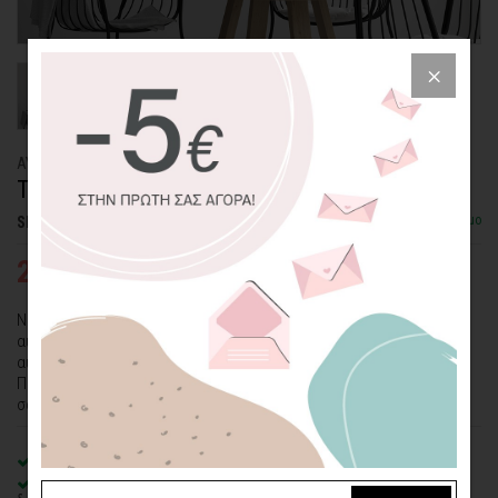
ΑΥΤΟΚΟΛΛΗΤΟ ΤΟΙΧΟΥ
THE BIG APPLE
Διαθέσιμο
SKU: WLSTC-10-ADHC
22,91€
32,74€
Νέα Υόρκη ή αλλιώς "The Big Apple"! Προσθέστε την ατμόσφαιρα
αυτής της συναρπαστικής πόλης στον χώρο σας με το μοντέρνο
αυτοκόλλητο τοίχου "The Big Apple".
Παίξτε με τις επιλογές των χρωμάτων και δημιουργήστε το δικό
σας μοναδικό αυτοκόλλητο τοίχου.
Premium
ματ λευκό αυτοκόλλητο βινυλίου
Οικολογική εκτύπωση
με μελάνια νερού latex, χωρίς χημικούς