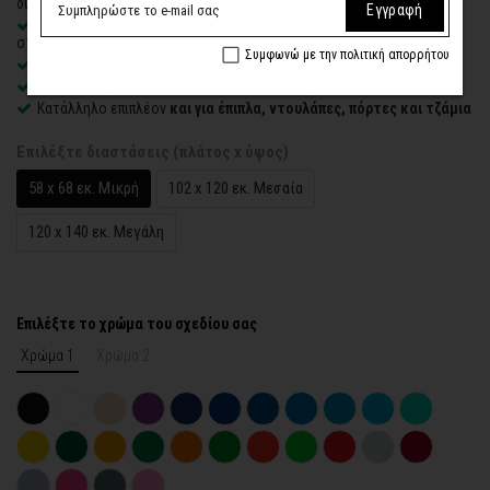
διαλύτες και οσμές
Εγγραφή
Αδιάβροχο, εύκαμπτο και λεπτό
– δίνει την εντύπωση ζωγραφιάς
στον τοίχο
Συμφωνώ με την πολιτική απορρήτου
Εύκολο στην εφαρμογή
– συνοδεύεται από οδηγίες τοποθέτησης
Ποιοτικό φινίρισμα στην κοπή
χωρίς διαφανείς ή λευκές άκρες
Κατάλληλο επιπλέον
και για έπιπλα, ντουλάπες, πόρτες και τζάμια
Επιλέξτε διαστάσεις (πλάτος x ύψος)
58 x 68 εκ. Μικρή
102 x 120 εκ. Μεσαία
120 x 140 εκ. Μεγάλη
Επιλέξτε το χρώμα του σχεδίου σας
Χρώμα 1
Χρώμα 2