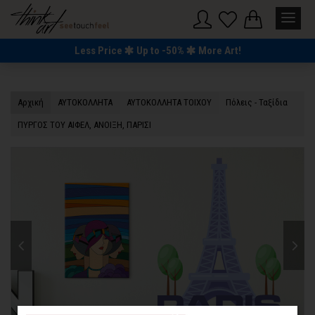
Less Price
Up to -50%
More Art!
Αρχική
ΑΥΤΟΚΟΛΛΗΤΑ
ΑΥΤΟΚΟΛΛΗΤΑ ΤΟΙΧΟΥ
Πόλεις - Ταξίδια
ΠΥΡΓΟΣ ΤΟΥ ΑΙΦΕΛ, ΑΝΟΙΞΗ, ΠΑΡΙΣΙ