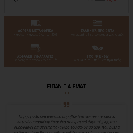
από
29,45€
ΔΩΡΕΑΝ ΜΕΤΑΦΟΡΙΚΑ
ΕΛΛΗΝΙΚΑ ΠΡΟΪΟΝΤΑ
για όλες τις αγορές άνω των 200€
σχεδιασμένα & κατασκευασμένα από εμάς
ΑΣΦΑΛΕΙΣ ΣΥΝΑΛΛΑΓΕΣ
ECO FRIENDLY
με όλους τους τρόπους πληρωμής
φυσικά υλικά - υπεύθυνες πρακτικές
ΕΙΠΑΝ ΓΙΑ ΕΜΑΣ
Παρήγγειλα ένα 6-φυλλο παραβάν δύο όψεων και έμεινα
κατενθουσιασμένη! Είναι ένα πραγματικό έργο τέχνης που
ομορφαίνει απίστευτα τον χώρο του σαλονιού μου, που ήθελα
να διαχωρίσω! Επίσης ήρθε ακριβώς στις ημέρες που έγραφε