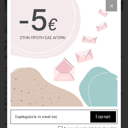
ΑΥΤΟΚΟΛΛΗΤΟ ΤΟΙΧΟΥ
ΠΥΡΓΟΣ ΤΟΥ ΑΙΦΕΛ, ΑΝΟΙΞΗ, ΠΑΡΙΣΙ
Διαθέσιμο
SKU: WLSTC-256-ADH
32,66€
46,66€
Το Παρίσι είναι μία από τις πιο διάσημες και ρομαντικές πόλεις του
κόσμου.
Υπάρχουν τόσα πολλά διάσημα κτίρια και τουριστικά θέρετρα, όπως
ο Πύργος του Άιφελ.
Μεταφέρετε στο σπίτι σας την ατμόσφαιρα του Παρισιού και
προσθέστε μια αίσθηση ρομαντισμού.
Εγγραφή
Premium
ματ λευκό αυτοκόλλητο βινυλίου